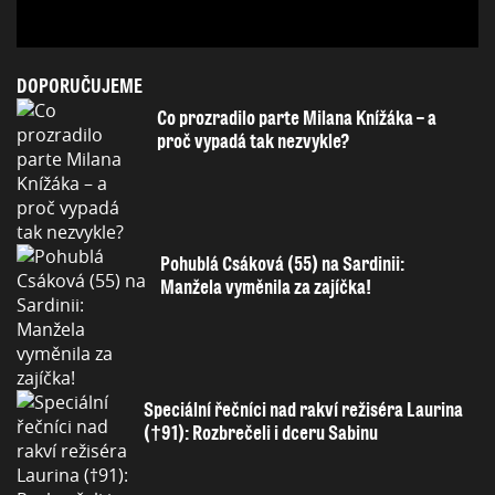
DOPORUČUJEME
Co prozradilo parte Milana Knížáka – a
proč vypadá tak nezvykle?
Pohublá Csáková (55) na Sardinii:
Manžela vyměnila za zajíčka!
Speciální řečníci nad rakví režiséra Laurina
(†91): Rozbrečeli i dceru Sabinu