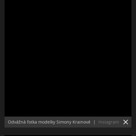
Odvážná fotka modelky Simony Krainové
|
Instagram