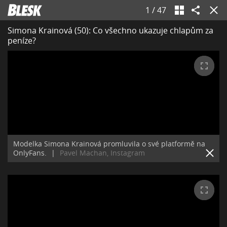
1
/
47
Simona Krainová (50): Co všechno ukazuje chlapům za
peníze?
Modelka Simona Krainová promluvila o své platformě na
OnlyFans.
|
Pavel Machan, Instagram