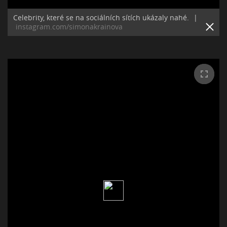
Celebrity, které se na sociálních sítích ukázaly nahé.
|
instagram.com/simonakrainova