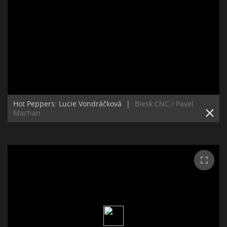
Hot Peppers: Lucie Vondráčková
|
Blesk:CNC / Pavel
Machan