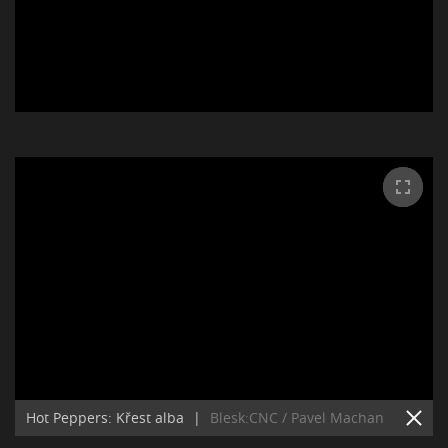
Hot Peppers: Křest alba
|
Blesk:CNC / Pavel Machan