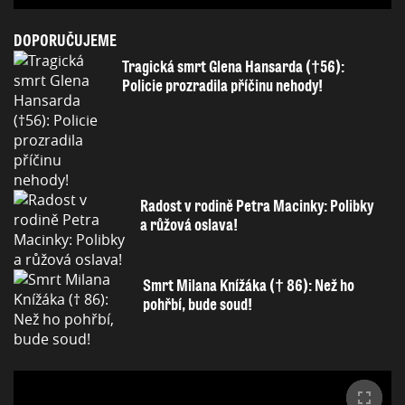
DOPORUČUJEME
Tragická smrt Glena Hansarda (†56):
Policie prozradila příčinu nehody!
Radost v rodině Petra Macinky: Polibky
a růžová oslava!
Smrt Milana Knížáka († 86): Než ho
pohřbí, bude soud!