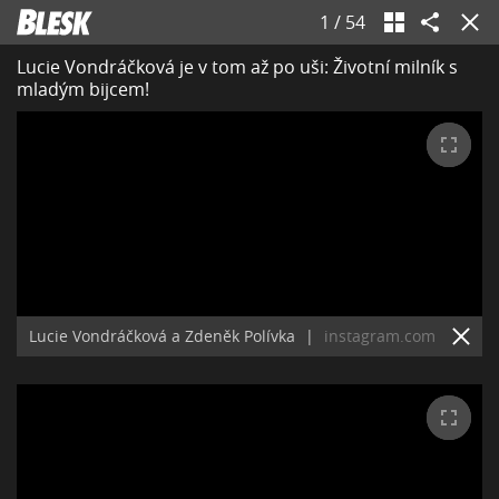
1
/
54
Lucie Vondráčková je v tom až po uši: Životní milník s
mladým bijcem!
Lucie Vondráčková a Zdeněk Polívka
|
instagram.com