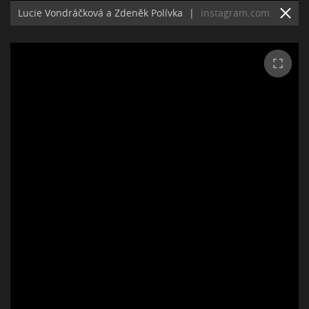
Lucie Vondráčková a Zdeněk Polívka
|
instagram.com