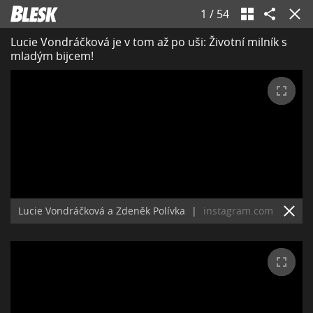
1
/
54
Lucie Vondráčková je v tom až po uši: Životní milník s
mladým bijcem!
Lucie Vondráčková a Zdeněk Polívka
|
instagram.com