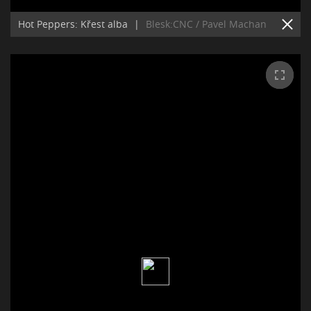
Hot Peppers: Křest alba
|
Blesk:CNC / Pavel Machan