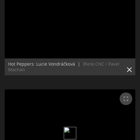
Hot Peppers: Lucie Vondráčková
|
Blesk:CNC / Pavel
Machan