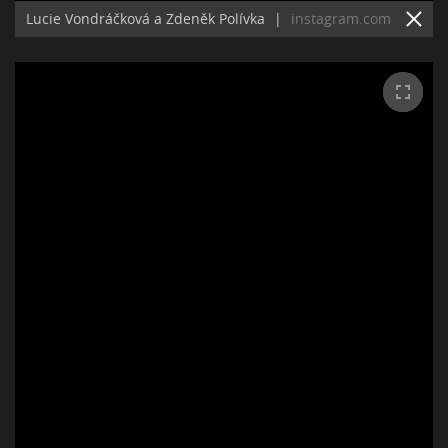
Lucie Vondráčková a Zdeněk Polívka
|
instagram.com