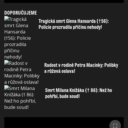
DOPORUČUJEME
Tragická smrt Glena Hansarda (†56):
Policie prozradila příčinu nehody!
Radost v rodině Petra Macinky: Polibky
a růžová oslava!
Smrt Milana Knížáka († 86): Než ho
pohřbí, bude soud!