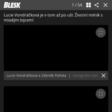
1
/
54
Lucie Vondráčková je v tom až po uši: Životní milník s
mladým bijcem!
Lucie Vondráčková a Zdeněk Polívka
|
instagram.com