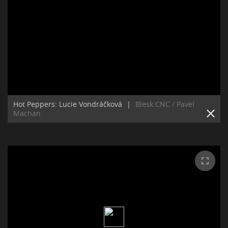
Hot Peppers: Lucie Vondráčková
|
Blesk:CNC / Pavel
Machan