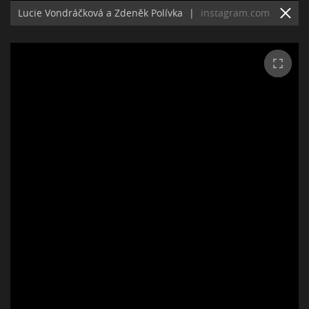
Lucie Vondráčková a Zdeněk Polívka
|
instagram.com