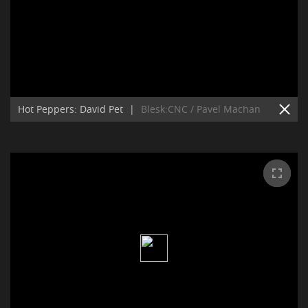
Hot Peppers: David Pet
|
Blesk:CNC / Pavel Machan