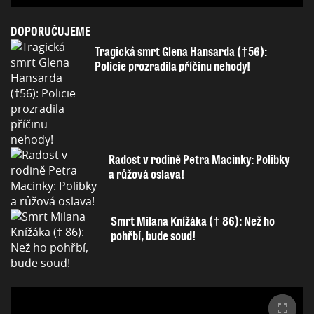
DOPORUČUJEME
Tragická smrt Glena Hansarda (†56):
Policie prozradila příčinu nehody!
Radost v rodině Petra Macinky: Polibky
a růžová oslava!
Smrt Milana Knížáka († 86): Než ho
pohřbí, bude soud!