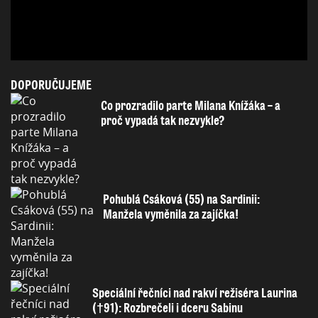
DOPORUČUJEME
Co prozradilo parte Milana Knížáka – a
proč vypadá tak nezvykle?
Pohublá Csáková (55) na Sardinii:
Manžela vyměnila za zajíčka!
Speciální řečníci nad rakví režiséra Laurina
(†91): Rozbrečeli i dceru Sabinu