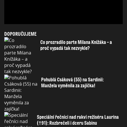
DOPORUČUJEME
Co prozradilo parte Milana Knížáka – a
proč vypadá tak nezvykle?
Pohublá Csáková (55) na Sardinii:
Manžela vyměnila za zajíčka!
Speciální řečníci nad rakví režiséra Laurina
(†91): Rozbrečeli i dceru Sabinu