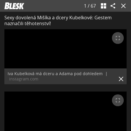
1
/
67
Sexy dovolená Mišíka a dcery Kubelkové: Gestem
naznačili těhotenství!
Iva Kubelková má dceru a Adama pod dohledem
|
instagram.com