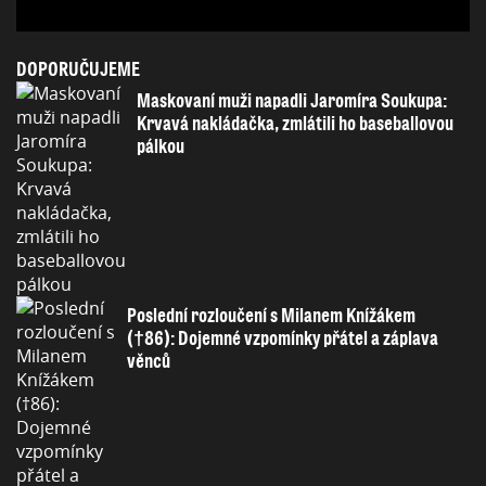
DOPORUČUJEME
Maskovaní muži napadli Jaromíra Soukupa:
Krvavá nakládačka, zmlátili ho baseballovou
pálkou
Poslední rozloučení s Milanem Knížákem
(†86): Dojemné vzpomínky přátel a záplava
věnců