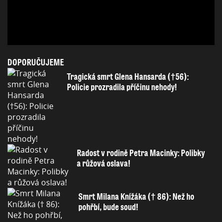
DOPORUČUJEME
Tragická smrt Glena Hansarda (†56):
Policie prozradila příčinu nehody!
Radost v rodině Petra Macinky: Polibky
a růžová oslava!
Smrt Milana Knížáka († 86): Než ho
pohřbí, bude soud!