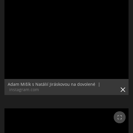
Adam Mišík s Natálií Jiráskovou na dovolené
|
instagram.com