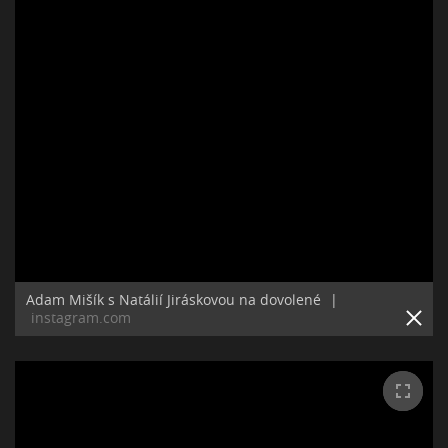
Adam Mišík s Natálií Jiráskovou na dovolené
|
instagram.com