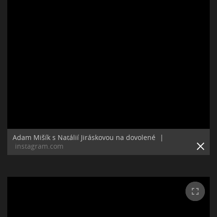
Adam Mišík s Natálií Jiráskovou na dovolené
|
instagram.com