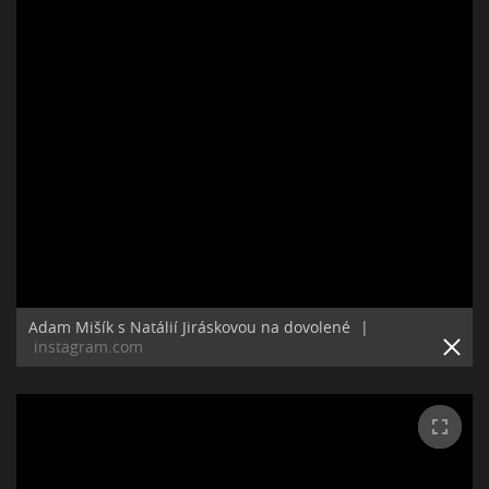
Adam Mišík s Natálií Jiráskovou na dovolené
|
instagram.com