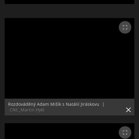
Rozdováděný Adam Mišík s Natálií Jiráskovu
|
CNC_Martin Hykl