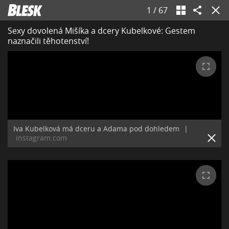
1
/
67
Sexy dovolená Mišíka a dcery Kubelkové: Gestem
naznačili těhotenství!
Iva Kubelková má dceru a Adama pod dohledem
|
instagram.com