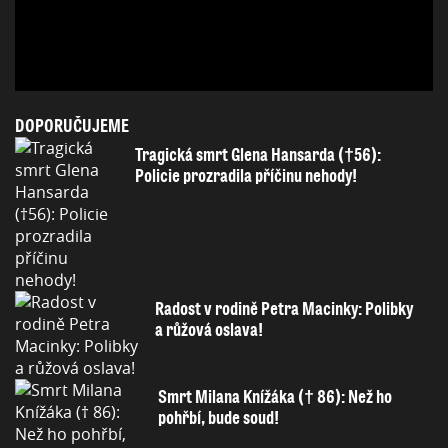
DOPORUČUJEME
Tragická smrt Glena Hansarda (†56):
Policie prozradila příčinu nehody!
Radost v rodině Petra Macinky: Polibky
a růžová oslava!
Smrt Milana Knížáka († 86): Než ho
pohřbí, bude soud!