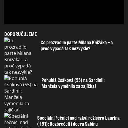
DOPORUČUJEME
Co prozradilo parte Milana Knížáka – a
proč vypadá tak nezvykle?
Pohublá Csáková (55) na Sardinii:
Manžela vyměnila za zajíčka!
Speciální řečníci nad rakví režiséra Laurina
(†91): Rozbrečeli i dceru Sabinu