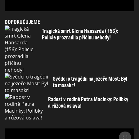
DOPORUČUJEME
Tragická smrt Glena Hansarda (†56):
Policie prozradila příčinu nehody!
Svědci o tragédii na jezeře Most: Byl
to masakr!
Radost v rodině Petra Macinky: Polibky
a růžová oslava!