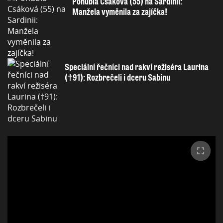
Pohublá Csáková (55) na Sardinii:
Manžela vyměnila za zajíčka!
Speciální řečníci nad rakví režiséra Laurina
(†91): Rozbrečeli i dceru Sabinu