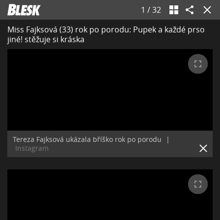
1
/
32
Miss Fajksová (33) rok po porodu: Pupek a každé prso
jiné! stěžuje si kráska
Tereza Fajksová ukázala bříško rok po porodu
|
Instagram