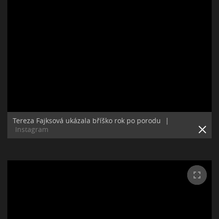
Tereza Fajksová ukázala bříško rok po porodu
|
Instagram