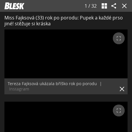
1
/
32
Miss Fajksová (33) rok po porodu: Pupek a každé prso
jiné! stěžuje si kráska
Tereza Fajksová ukázala bříško rok po porodu
|
Instagram