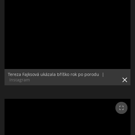
Tereza Fajksová ukázala bříško rok po porodu
|
Instagram