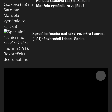
Pohublá Csáková (55) na Sardinii:
Manžela vyměnila za zajíčka!
Speciální řečníci nad rakví režiséra Laurina
(†91): Rozbrečeli i dceru Sabinu