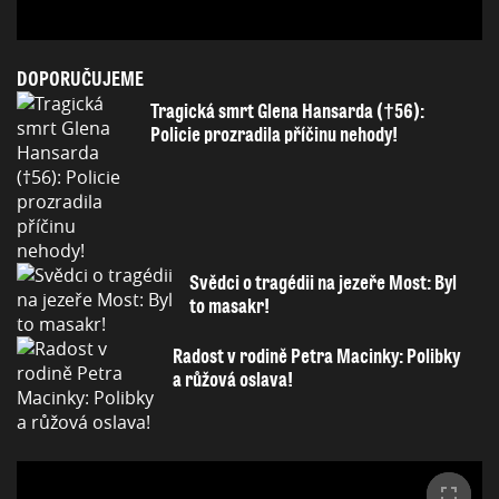
DOPORUČUJEME
Tragická smrt Glena Hansarda (†56):
Policie prozradila příčinu nehody!
Svědci o tragédii na jezeře Most: Byl
to masakr!
Radost v rodině Petra Macinky: Polibky
a růžová oslava!