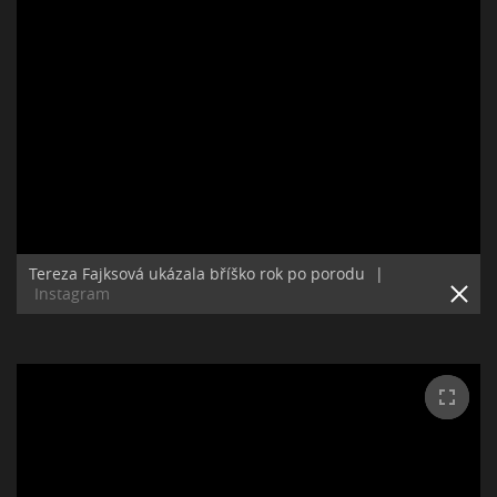
Tereza Fajksová ukázala bříško rok po porodu
|
Instagram