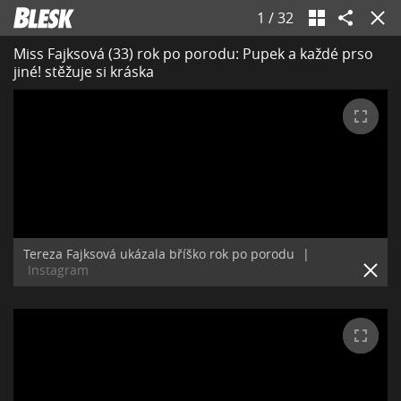
1
/
32
Miss Fajksová (33) rok po porodu: Pupek a každé prso
jiné! stěžuje si kráska
Tereza Fajksová ukázala bříško rok po porodu
|
Instagram