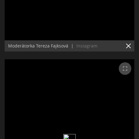
Moderátorka Tereza Fajksová
|
Instagram