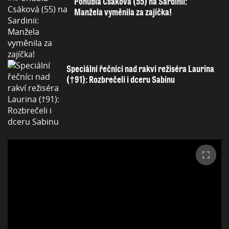
Pohublá Csáková (55) na Sardinii:
Manžela vyměnila za zajíčka!
Speciální řečníci nad rakví režiséra Laurina
(†91): Rozbrečeli i dceru Sabinu