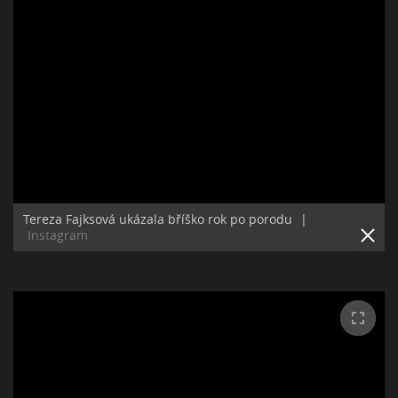
Tereza Fajksová ukázala bříško rok po porodu
|
Instagram