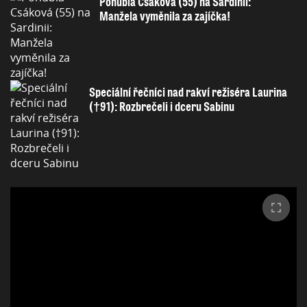
Pohublá Csáková (55) na Sardinii:
Manžela vyměnila za zajíčka!
Speciální řečníci nad rakví režiséra Laurina
(†91): Rozbrečeli i dceru Sabinu