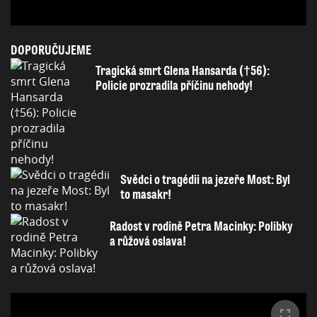
DOPORUČUJEME
Tragická smrt Glena Hansarda (†56):
Policie prozradila příčinu nehody!
Svědci o tragédii na jezeře Most: Byl
to masakr!
Radost v rodině Petra Macinky: Polibky
a růžová oslava!