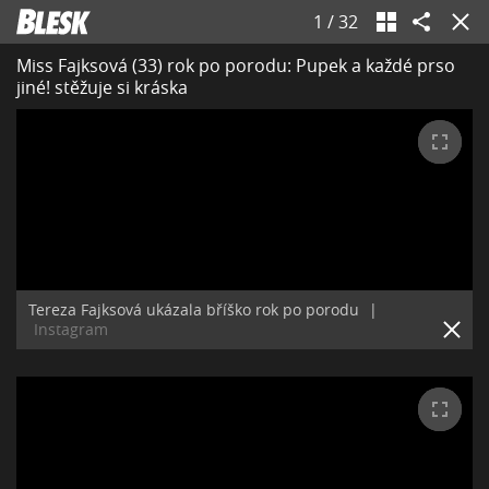
1
/
32
Miss Fajksová (33) rok po porodu: Pupek a každé prso
jiné! stěžuje si kráska
Tereza Fajksová ukázala bříško rok po porodu
|
Instagram