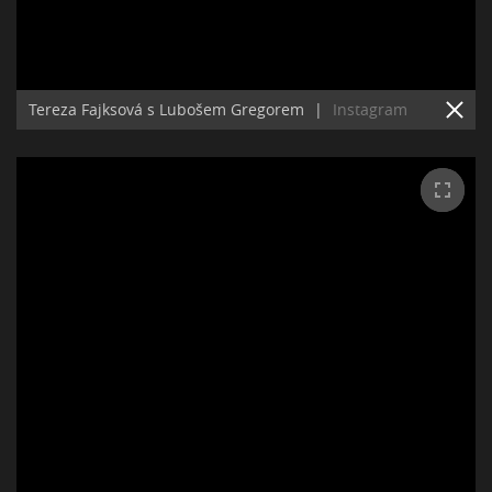
Tereza Fajksová s Lubošem Gregorem
|
Instagram