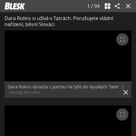
1
/
94
Dara Rolins si užívá v Tatrách. Porušujete vládní
nařízení, běsní Slováci
Dara Rolins vyrazila s partou na lyže do Vysokých Tater
|
instagram.com