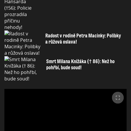
Radost v rodině Petra Macinky: Polibky
a růžová oslava!
Smrt Milana Knížáka († 86): Než ho
pohřbí, bude soud!