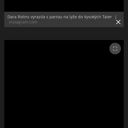
Dara Rolins vyrazila s partou na lyže do Vysokých Tater
|
instagram.com