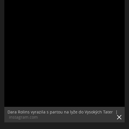
Dara Rolins vyrazila s partou na lyže do Vysokých Tater
|
instagram.com