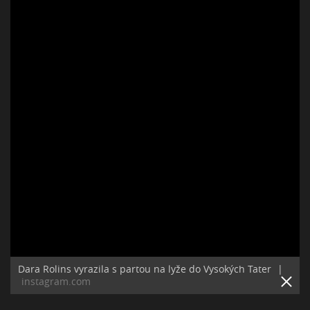
Dara Rolins vyrazila s partou na lyže do Vysokých Tater
|
instagram.com