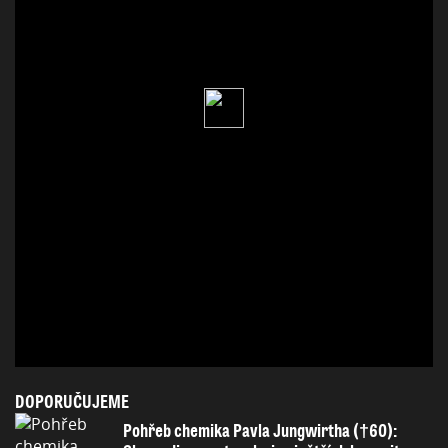
DOPORUČUJEME
Pohřeb chemika Pavla Jungwirtha (†60):