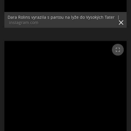
Dara Rolins vyrazila s partou na lyže do Vysokých Tater
|
instagram.com