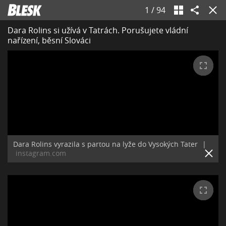
1
/
94
Dara Rolins si užívá v Tatrách. Porušujete vládní
nařízení, běsní Slováci
Dara Rolins vyrazila s partou na lyže do Vysokých Tater
|
instagram.com