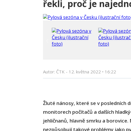
řekli, proč je najedn
Autor: ČTK -
12. května 2022
•
16:22
Žluté nánosy, které se v posledních d
monitorech počítačů a dalších hladký
jehličnanů, hlavně smrku a borovice. 
nezpůsobují takové problémy jako pyl