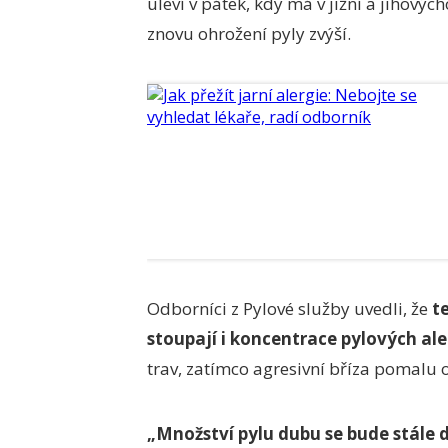
uleví v pátek, kdy má v jižní a jihovýc
znovu ohrožení pyly zvýší.
Odborníci z Pylové služby uvedli, že
t
stoupají i koncentrace pylových ale
trav, zatímco agresivní bříza pomalu o
„Množství pylu dubu se bude stále d