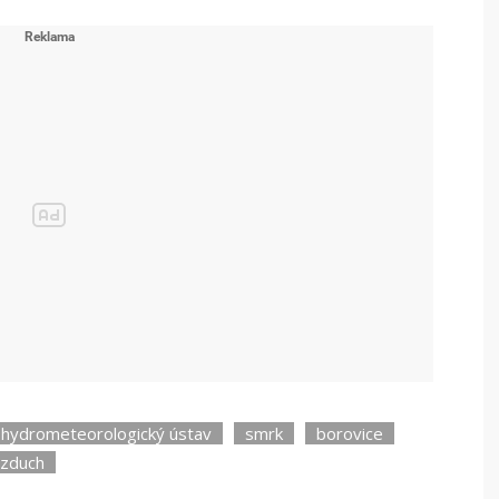
oj: Videohub
 hydrometeorologický ústav
smrk
borovice
zduch