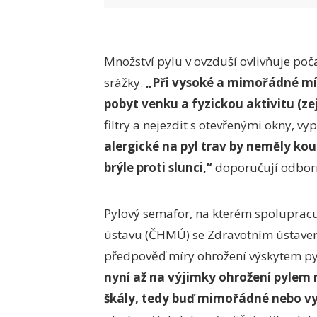
Množství pylu v ovzduší ovlivňuje poča
srážky.
„Při vysoké a mimořádné mí
pobyt venku a fyzickou aktivitu (ze
filtry a nejezdit s otevřenými okny, v
alergické na pyl trav by neměly kouř
brýle proti slunci,“
doporučují odborn
Pylový semafor, na kterém spoluprac
ústavu (ČHMÚ) se Zdravotním ústavem 
předpověď míry ohrožení výskytem py
nyní až na výjimky ohrožení pylem 
škály, tedy buď mimořádné nebo v