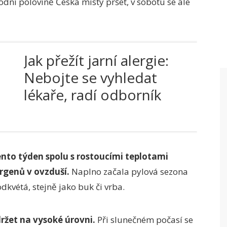
hodní polovině Česka místy pršet, v sobotu se ale
Jak přežít jarní alergie:
Nebojte se vyhledat
lékaře, radí odborník
ento týden spolu s rostoucími teplotami
rgenů v ovzduší.
Naplno začala pylová sezona
dkvétá, stejně jako buk či vrba.
ržet na vysoké úrovni.
Při slunečném počasí se