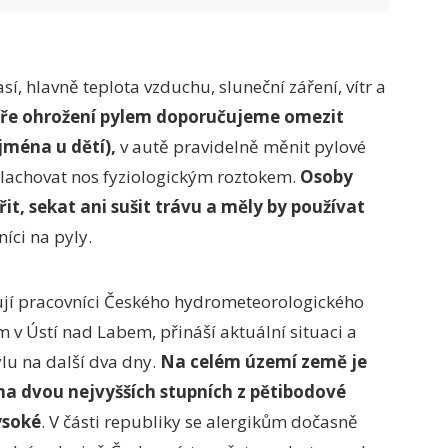
sí, hlavně teplota vzduchu, sluneční záření, vítr a
ře ohrožení pylem doporučujeme omezit
jména u dětí),
v autě pravidelně měnit pylové
yplachovat nos fyziologickým roztokem.
Osoby
it, sekat ani sušit trávu a měly by používat
íci na pyly.
ují pracovníci Českého hydrometeorologického
v Ústí nad Labem, přináší aktuální situaci a
lu na další dva dny.
Na celém území země je
na dvou nejvyšších stupních z pětibodové
ysoké
. V části republiky se alergikům dočasně