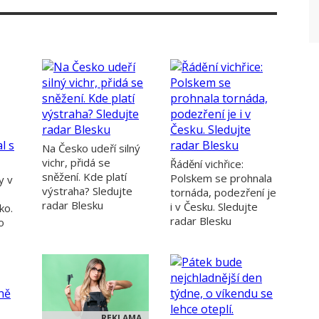
Na Česko udeří silný
vichr, přidá se
Řádění vichřice:
sněžení. Kde platí
Polskem se prohnala
y v
výstraha? Sledujte
tornáda, podezření je
radar Blesku
i v Česku. Sledujte
ko.
radar Blesku
o
REKLAMA