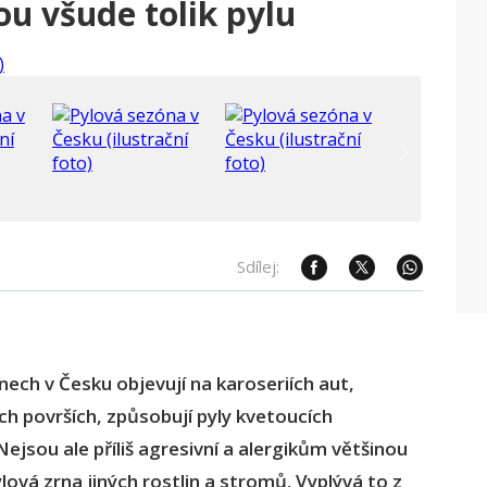
ou všude tolik pylu
Sdílej:
nech v Česku objevují na karoseriích aut,
ch površích, způsobují pyly kvetoucích
Nejsou ale příliš agresivní a alergikům většinou
ová zrna jiných rostlin a stromů. Vyplývá to z