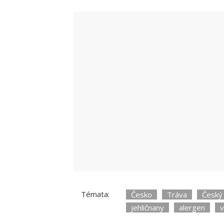
Jarní alergie: Jak si s nimi poradit?
Zdr
Témata:
Česko
Tráva
Český
jehličnany
alergen
v