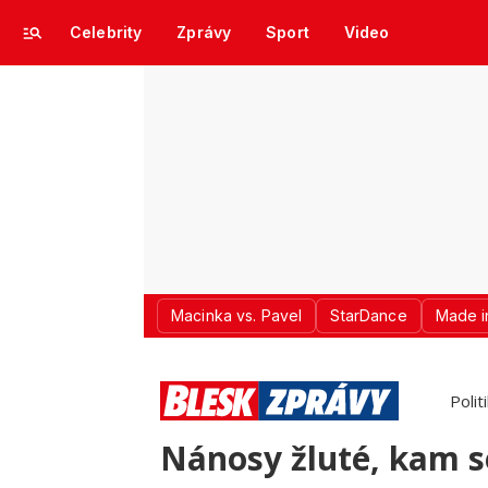
Celebrity
Zprávy
Sport
Video
Macinka vs. Pavel
StarDance
Made i
Polit
Nánosy žluté, kam s