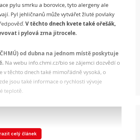
ce pylu smrku a borovice, tyto alergeny ale
ají. Pyl jehličnanů může vytvářet žluté povlaky
předpověď.
V těchto dnech kvete také ořešák,
evovat i pylová zrna jitrocele.
(ČHMÚ) od dubna na jednom místě poskytuje
ě.
Na webu info.chmi.cz/bio se zájemci dozvědí o
rá je v těchto dnech také mimořádně vysoká, o
zde jsou také informace o rychlosti vývoje
é teplotě.
azit celý článek