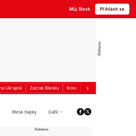
Můj Blesk
Přihlásit se
na Ukrajině
Zázrak Blesku
Krimi
Donald Trump
Sport
i
Blesk tlapky
Další