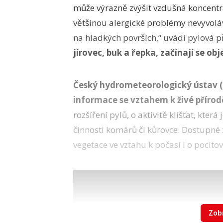
může výrazně zvýšit vzdušná koncentra
většinou alergické problémy nevyvoláv
na hladkých površích,“ uvádí pylová 
jírovec, buk a řepka, začínají se obj
Český hydrometeorologický ústav 
informace se vztahem k živé přírod
rozšíření pylů, o aktivitě klíšťat, kte
činnosti komárů či kůrovce. Dostupné 
vegetace ve vztahu k počasí i o pocitov
Zobr