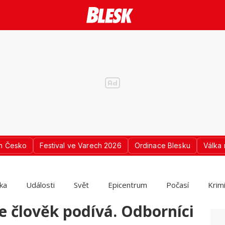
n Česko
Festival ve Varech 2026
Ordinace Blesku
Válka 
ika
Události
Svět
Epicentrum
Počasí
Krim
e člověk podívá. Odborníci