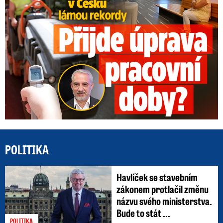
POLITIKA
Havlíček se stavebním
zákonem protlačil změnu
názvu svého ministerstva.
Bude to stát ...
POLITIKA