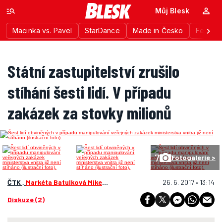
Můj Blesk
Macinka vs. Pavel
StarDance
Made in Česko
Festiva
Státní zastupitelství zrušilo
stíhání šesti lidí. V případu
zakázek za stovky milionů
7
Fotogalerie >
ČTK ,
Markéta Batulková Mikešová
26. 6. 2017 • 13:14
Diskuze (2)