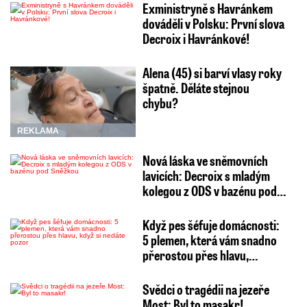
Exministryně s Havránkem
dováděli v Polsku: První slova
Decroix i Havránkové!
Alena (45) si barví vlasy roky
špatně. Děláte stejnou
chybu?
REKLAMA
Nová láska ve sněmovních
lavicích: Decroix s mladým
kolegou z ODS v bazénu pod…
Když pes šéfuje domácnosti:
5 plemen, která vám snadno
přerostou přes hlavu,…
Svědci o tragédii na jezeře
Most: Byl to masakr!