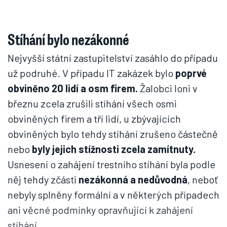
Stíhání bylo nezákonné
Nejvyšší státní zastupitelství zasáhlo do případu
už podruhé. V případu IT zakázek bylo
poprvé
obviněno 20 lidí a osm firem.
Žalobci loni v
březnu zcela zrušili stíhání všech osmi
obviněných firem a tří lidí, u zbývajících
obviněných bylo tehdy stíhání zrušeno částečně
nebo
byly jejich stížnosti zcela zamítnuty.
Usnesení o zahájení trestního stíhání byla podle
něj tehdy zčásti
nezákonná a nedůvodná
, neboť
nebyly splněny formální a v některých případech
ani věcné podmínky opravňující k zahájení
stíhání.