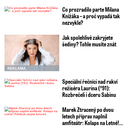
Co prozradilo parte Milana
Knížáka – a proč vypadá tak
nezvykle?
Jak spolehlivě zakryjete
šediny? Tohle musíte znát
REKLAMA
Speciální řečníci nad rakví
režiséra Laurina (†91):
Rozbrečeli i dceru Sabinu
Marek Ztracený po dvou
letech příprav naplnil
amfiteátr: Kolaps na Letné!…