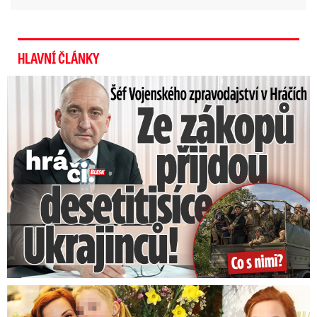
nechtěl
. Uvedl, že jej v pondělí dostal na stůl.
„Zatím neznám důvody rozhodnutí,“ řekl v
pondělí tento státní zástupce.
HLAVNÍ ČLÁNKY
Šéf Vojenského zpravodajství: Přijdou desetitisíce Ukrajinců
Podle žalobce obvinění různými způsoby
ovlivňovali veřejné soutěže ve svůj prospěch či
ve prospěch spřízněných subjektů
. V
souvislosti s kauzou padlo obvinění z trestného
činu sjednání výhody při zadání veřejné zakázky,
při veřejné soutěži a veřejné dražbě, poškození
finančních zájmů Evropské unie, účasti na
organizované zločinecké skupině a porušení
předpisů o pravidlech hospodářské soutěže.
Bolestné vzpomínky Míši Maurerové: Prohrála boj o dvojčata!