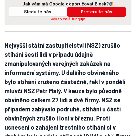
Jak vám má Google doporučovat Blesk?
Sledujte nás
Preferujte nás
Jak to celé funguje
Nejvyšší státní zastupitelství (NSZ) zrušilo
stíhání šesti lidí v případu údajně
zmanipulovaných veřejných zakázek na
informační systémy. U dalšího obviněného
bylo stíhání zrušeno částečně, řekl v pondělí
mluvčí NSZ Petr Malý. V kauze bylo původně
obviněno celkem 27 lidí a dvě firmy. NSZ se
případem zabývalo podruhé, stíhání u části
obviněných zrušilo i loni v březnu. Proti
usnesení o zahájení trestního stíhání si v