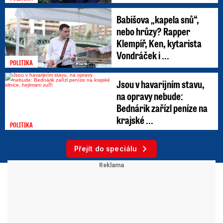
Babišova „kapela snů“,
nebo hrůzy? Rapper
Klempíř, Ken, kytarista
Vondráček i ...
POLITIKA
Jsou v havarijním stavu,
na opravy nebude:
Bednárik zařízl peníze na
krajské ...
POLITIKA
Přejít do speciálu