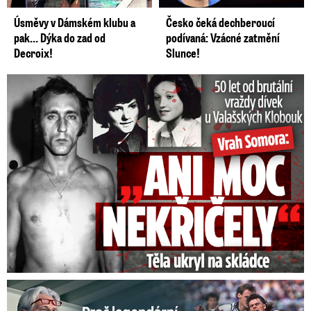
Úsměvy v Dámském klubu a
Česko čeká dechberoucí
pak… Dýka do zad od
podívaná: Vzácné zatmění
Decroix!
Slunce!
50 let od běsnění Somory: Těla dívek vrah ukryl na skládce
Proč Skuhravý zbankrotoval? Prasklo, kde dluží miliony!