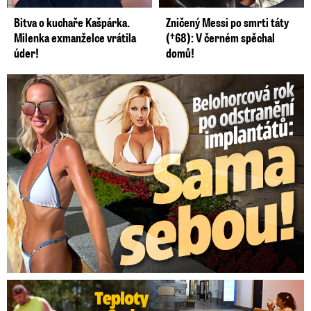
Bitva o kuchaře Kašpárka.
Zničený Messi po smrti táty
Milenka exmanželce vrátila
(†68): V černém spěchal
úder!
domů!
Belohorcová rok po odstranění implantátů: Konečně sama sebou
Teploty v Česku lámou rekordy: Přijde úprava pracovní doby?