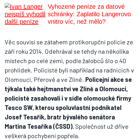
Vyhozené peníze za datové
schránky: Zaplatilo Langerovo
vnitro víc, než mělo?
Věc souvisí se zátahem protikorupční policie ze
září roku 2014. Odehrával se tehdy na několika
místech po celé zemi, podle žalobců šlo o 40
prohlídek. Policisté byli například na radnicích v
Olomouci, Přerově a ve Zlíně.
Policejní akce se
týkala také hejtmanství ve Zlíně a Olomouci,
policisté zasahovali i v sídle olomoucké firmy
Tesco SW, kterou spoluvlastní podnikatel
Josef Tesařík, bratr bývalého senátora
Martina Tesaříka (ČSSD).
Společnost už dříve
veškerá pochybení popřela.