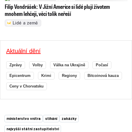
Filip Vondrášek: V Jižní Americe si lidé plují životem
mnohem lehčeji, věci tolik neřeší
Lidé a země
Aktuální dění
Zprávy
Volby
Válka na Ukrajině
Počasí
Epicentrum
Krimi
Regiony
Bitcoinová kauza
Ceny v Chorvatsku
ministerstvo vnitra
stíhání
zakázky
nejvyšší státní zastupitelství