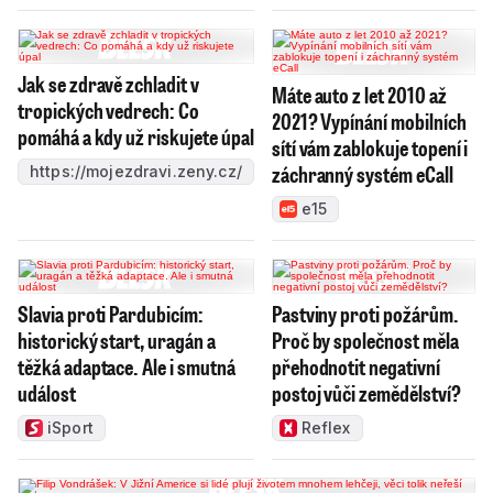
Jak se zdravě zchladit v
Máte auto z let 2010 až
tropických vedrech: Co
2021? Vypínání mobilních
pomáhá a kdy už riskujete úpal
sítí vám zablokuje topení i
záchranný systém eCall
https://mojezdravi.zeny.cz/
e15
Slavia proti Pardubicím:
Pastviny proti požárům.
historický start, uragán a
Proč by společnost měla
těžká adaptace. Ale i smutná
přehodnotit negativní
událost
postoj vůči zemědělství?
iSport
Reflex