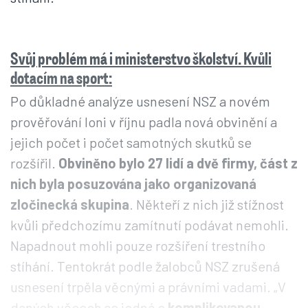
Svůj problém má i ministerstvo školství. Kvůli
dotacím na sport:
Po důkladné analýze usnesení NSZ a novém
prověřování loni v říjnu padla nová obvinění a
jejich počet i počet samotných skutků se
rozšířil.
Obviněno bylo 27 lidí a dvě firmy, část z
nich byla posuzována jako organizovaná
zločinecká skupina
. Někteří z nich již stížnost
kvůli předchozímu zamítnutí podávat nemohli.
Napadnout mohli pouze rozšíření trestního
stíhání. Tentokrát podle žalobců NSZ zrušená
usnesení trpěla věcnými a právními vadami. „V
daných věcech se jedná o
komplikovanou