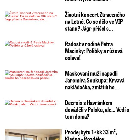
Životní koncert Ztraceného
na Letné: Co se dělo ve VIP
stanu? Jágr přišel s…
Radost v rodině Petra
Macinky: Polibky a růžová
oslava!
Maskovaní muži napadli
Jaromíra Soukupa: Krvavá
nakládačka, zmlátili ho…
Decroix s Havránkem
dováděli v Polsku, ale… Vědí o
tom doma?
Prodej bytu 1+kk 33 m²,
Kladno - Rozdělov