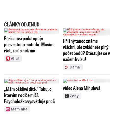
ČLÁNKY ODJINUD
Preissová podstupuje
Hříšný tanec známe
převratnou metodu: Musím
všichni, ale zvládnete plný
říct, že účinek má
počet bodů? Otestujte se v
našem kvízu!
Aha!
Dáma
video Alena Mihulová
„Mám ošklivé dítě.“ Tabu, o
kterém rodiče mlčí.
Ženy
Psycholožka vysvětluje proč
Maminka