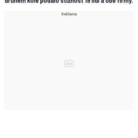
druhém kole podalo stížnost 19 lidí a obě firmy.