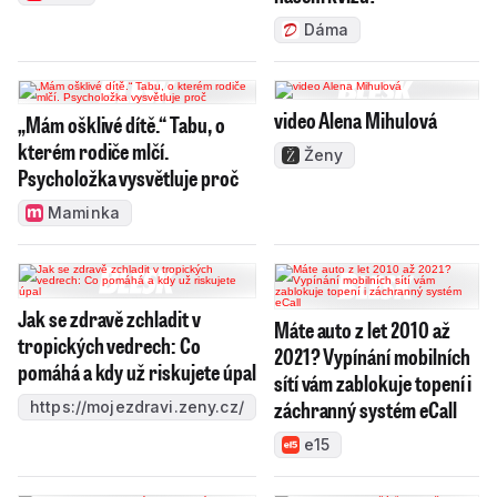
Dáma
video Alena Mihulová
„Mám ošklivé dítě.“ Tabu, o
kterém rodiče mlčí.
Ženy
Psycholožka vysvětluje proč
Maminka
Jak se zdravě zchladit v
Máte auto z let 2010 až
tropických vedrech: Co
2021? Vypínání mobilních
pomáhá a kdy už riskujete úpal
sítí vám zablokuje topení i
záchranný systém eCall
https://mojezdravi.zeny.cz/
e15