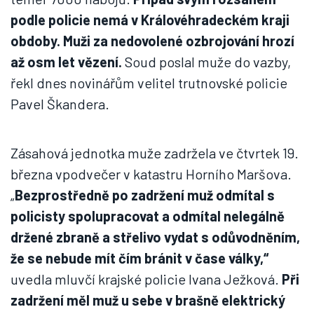
podle policie nemá v Královéhradeckém kraji
obdoby. Muži za nedovolené ozbrojování hrozí
až osm let vězení.
Soud poslal muže do vazby,
řekl dnes novinářům velitel trutnovské policie
Pavel Škandera.
Zásahová jednotka muže zadržela ve čtvrtek 19.
března vpodvečer v katastru Horního Maršova.
„
Bezprostředně po zadržení muž odmítal s
policisty spolupracovat a odmítal nelegálně
držené zbraně a střelivo vydat s odůvodněním,
že se nebude mít čím bránit v čase války,“
uvedla mluvčí krajské policie Ivana Ježková.
Při
zadržení měl muž u sebe v brašně elektrický