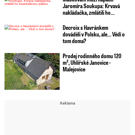
Jaromíra Soukupa: Krvavá
nakládačka, zmlátili ho…
Decroix s Havránkem
dováděli v Polsku, ale… Vědí o
tom doma?
Prodej rodinného domu 120
m², Uhlířské Janovice -
Malejovice