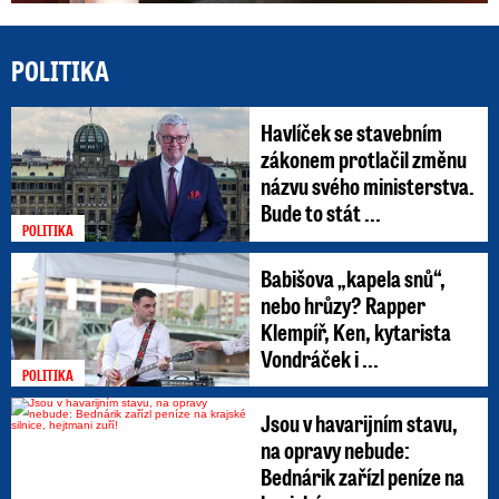
POLITIKA
Havlíček se stavebním
zákonem protlačil změnu
názvu svého ministerstva.
Bude to stát ...
POLITIKA
Babišova „kapela snů“,
nebo hrůzy? Rapper
Klempíř, Ken, kytarista
Vondráček i ...
POLITIKA
Jsou v havarijním stavu,
na opravy nebude:
Bednárik zařízl peníze na