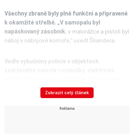
Všechny zbraně byly plně funkční a připravené
k okamžité střelbě. „V samopalu byl
napáskovaný zásobník
, v malorážce a pistoli byl
náboj v nábojové komoře,“ uvedl Škandera.
Vedle výbušniny policie v objektech
zadrženého nalezla i rozbušky, elektrické
palníky, bleskovice a zápalnice. Kriminalisté
našli různé návody na úpravu zbraní, střeliva a
Zobrazit celý článek
výrobu tlumičů výstřelu.
Muž držel i jeden
samopal, který byl znehodnocený pro střelbu.
Jednání muže po zadržení bylo podle