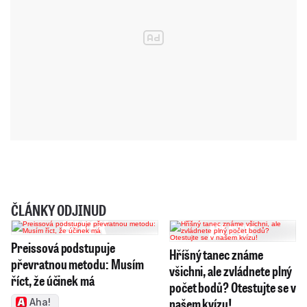
ČLÁNKY ODJINUD
Preissová podstupuje
Hříšný tanec známe
převratnou metodu: Musím
všichni, ale zvládnete plný
říct, že účinek má
počet bodů? Otestujte se v
našem kvízu!
Aha!