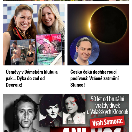
Úsměvy v Dámském klubu a
Česko čeká dechberoucí
pak… Dýka do zad od
podívaná: Vzácné zatmění
Decroix!
Slunce!
50 let od běsnění Somory: Těla dívek vrah ukryl na skládce