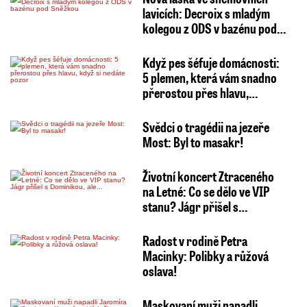
lavicích: Decroix s mladým
kolegou z ODS v bazénu pod…
Když pes šéfuje domácnosti:
5 plemen, která vám snadno
přerostou přes hlavu,…
Svědci o tragédii na jezeře
Most: Byl to masakr!
Životní koncert Ztraceného
na Letné: Co se dělo ve VIP
stanu? Jágr přišel s…
Radost v rodině Petra
Macinky: Polibky a růžová
oslava!
Maskovaní muži napadli