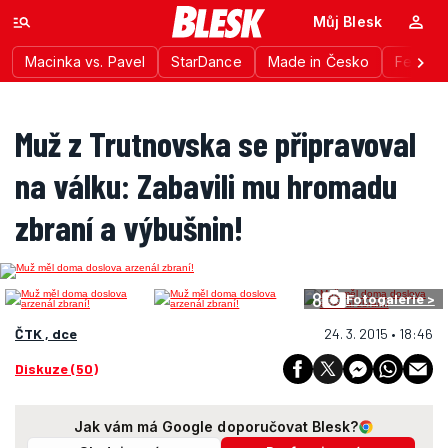
Můj Blesk
Macinka vs. Pavel
StarDance
Made in Česko
Festiva
Muž z Trutnovska se připravoval
na válku: Zabavili mu hromadu
zbraní a výbušnin!
8
Fotogalerie >
ČTK , dce
24. 3. 2015 • 18:46
Diskuze (50)
Jak vám má Google doporučovat Blesk?