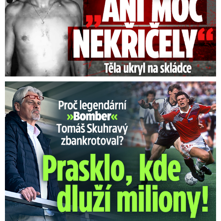
Proč Skuhravý zbankrotoval? Prasklo, kde dluží miliony!