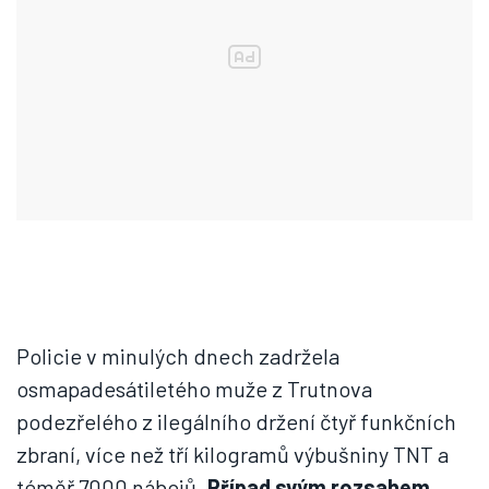
Policie v minulých dnech zadržela
osmapadesátiletého muže z Trutnova
podezřelého z ilegálního držení čtyř funkčních
zbraní, více než tří kilogramů výbušniny TNT a
téměř 7000 nábojů.
Případ svým rozsahem