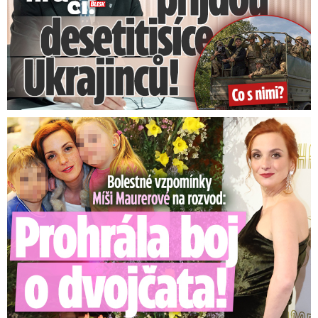
Srbské úřady vyzvaly lidi, aby
neházeli do smetí ruční
granáty
Bolestné vzpomínky Míši Maurerové: Prohrála boj o dvojčata!