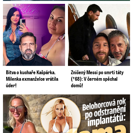
Bitva o kuchaře Kašpárka.
Zničený Messi po smrti táty
Milenka exmanželce vrátila
(†68): V černém spěchal
úder!
domů!
Belohorcová rok po odstranění implantátů: Konečně sama sebou