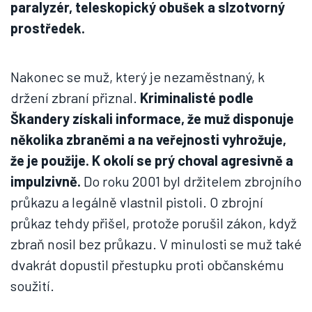
paralyzér, teleskopický obušek a slzotvorný
prostředek.
Nakonec se muž, který je nezaměstnaný, k
držení zbraní přiznal.
Kriminalisté podle
Škandery získali informace, že muž disponuje
několika zbraněmi a na veřejnosti vyhrožuje,
že je použije. K okolí se prý choval agresivně a
impulzivně.
Do roku 2001 byl držitelem zbrojního
průkazu a legálně vlastnil pistoli. O zbrojní
průkaz tehdy přišel, protože porušil zákon, když
zbraň nosil bez průkazu. V minulosti se muž také
dvakrát dopustil přestupku proti občanskému
soužití.