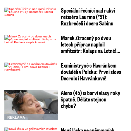
Speciální řečníci nad rakví
režiséra Laurina (†91):
Rozbrečeli i dceru Sabinu
Marek Ztracený po dvou
letech příprav naplnil
amfiteátr: Kolaps na Letné!…
Exministryně s Havránkem
dováděli v Polsku: První slova
Decroix i Havránkové!
Alena (45) si barví vlasy roky
špatně. Děláte stejnou
chybu?
REKLAMA
Nová láska ve sněmovních