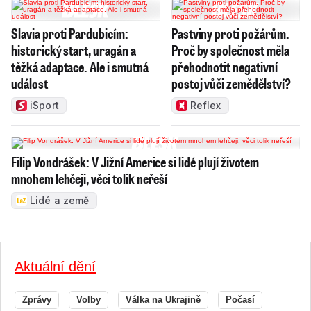
Slavia proti Pardubicím:
Pastviny proti požárům.
historický start, uragán a
Proč by společnost měla
těžká adaptace. Ale i smutná
přehodnotit negativní
událost
postoj vůči zemědělství?
iSport
Reflex
Filip Vondrášek: V Jižní Americe si lidé plují životem
mnohem lehčeji, věci tolik neřeší
Lidé a země
Aktuální dění
Zprávy
Volby
Válka na Ukrajině
Počasí