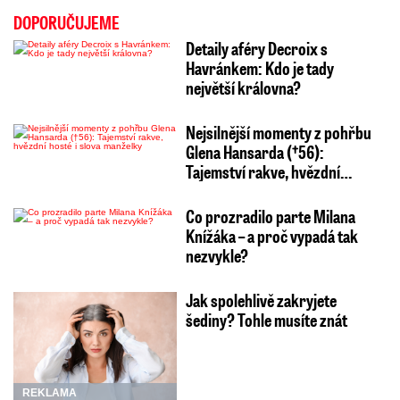
DOPORUČUJEME
Detaily aféry Decroix s
Havránkem: Kdo je tady
největší královna?
Nejsilnější momenty z pohřbu
Glena Hansarda (†56):
Tajemství rakve, hvězdní…
Co prozradilo parte Milana
Knížáka – a proč vypadá tak
nezvykle?
Jak spolehlivě zakryjete
šediny? Tohle musíte znát
REKLAMA