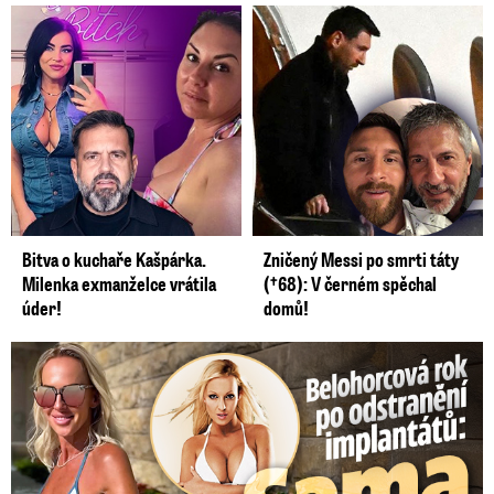
Bitva o kuchaře Kašpárka.
Zničený Messi po smrti táty
Milenka exmanželce vrátila
(†68): V černém spěchal
úder!
domů!
Belohorcová rok po odstranění implantátů: Konečně sama sebou