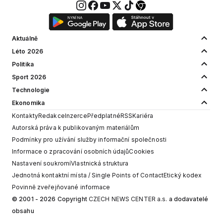
Aktuálně
Léto 2026
Politika
Sport 2026
Technologie
Ekonomika
Kontakty
Redakce
Inzerce
Předplatné
RSS
Kariéra
Autorská práva k publikovaným materiálům
Podmínky pro užívání služby informační společnosti
Informace o zpracování osobních údajů
Cookies
Nastavení soukromí
Vlastnická struktura
Jednotná kontaktní místa / Single Points of Contact
Etický kodex
Povinně zveřejňované informace
© 2001 - 2026 Copyright
CZECH NEWS CENTER a.s.
a dodavatelé
obsahu