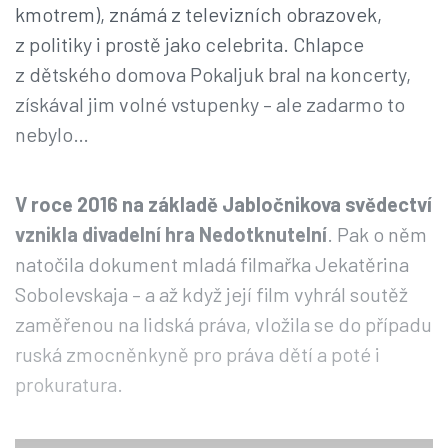
kmotrem), známá z televizních obrazovek,
z politiky i prostě jako celebrita. Chlapce
z dětského domova Pokaljuk bral na koncerty,
získával jim volné vstupenky – ale zadarmo to
nebylo…
V roce 2016 na základě Jabločnikova svědectví
vznikla divadelní hra Nedotknutelní
. Pak o něm
natočila dokument mladá filmařka Jekatěrina
Sobolevskaja – a až když její film vyhrál soutěž
zaměřenou na lidská práva, vložila se do případu
ruská zmocněnkyně pro práva dětí a poté i
prokuratura.