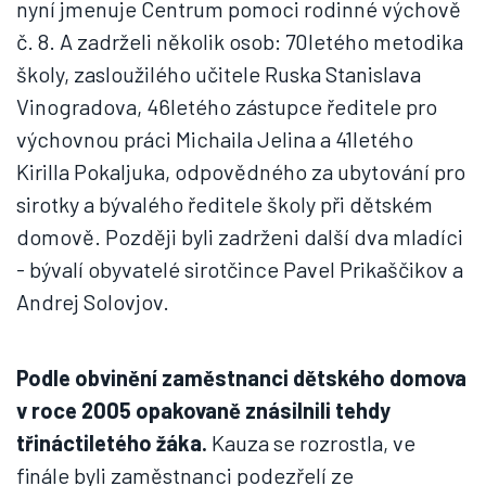
nyní jmenuje Centrum pomoci rodinné výchově
č. 8. A zadrželi několik osob: 70letého metodika
školy, zasloužilého učitele Ruska Stanislava
Vinogradova, 46letého zástupce ředitele pro
výchovnou práci Michaila Jelina a 41letého
Kirilla Pokaljuka, odpovědného za ubytování pro
sirotky a bývalého ředitele školy při dětském
domově. Později byli zadrženi další dva mladíci
- bývalí obyvatelé sirotčince Pavel Prikaščikov a
Andrej Solovjov.
Podle obvinění zaměstnanci dětského domova
v roce 2005 opakovaně znásilnili tehdy
třináctiletého žáka.
Kauza se rozrostla, ve
finále byli zaměstnanci podezřelí ze