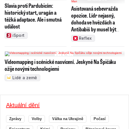
Slavia proti Pardubicím:
Asistovaná sebevražda
historický start, uragán a
opozice. Lídr nejasný,
těžká adaptace. Ale i smutná
dohoda ve hvězdách a
událost
Antibabiš by musel být
jako Spider-Man
iSport
Reflex
Videomapping i scénické nasvícení. Jeskyně Na Špičáku
ožije novými technologiemi
Lidé a země
Aktuální dění
Zprávy
Volby
Válka na Ukrajině
Počasí