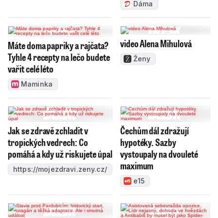
Dáma
video Alena Mihulová
Máte doma papriky a rajčata?
Tyhle 4 recepty na lečo budete
Ženy
vařit celé léto
Maminka
Jak se zdravě zchladit v
Čechům dál zdražují
tropických vedrech: Co
hypotéky. Sazby
pomáhá a kdy už riskujete úpal
vystoupaly na dvouleté
maximum
https://mojezdravi.zeny.cz/
e15