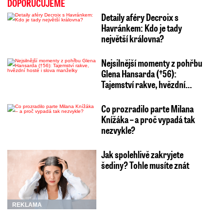
DOPORUČUJEME
Detaily aféry Decroix s
Havránkem: Kdo je tady
největší královna?
Nejsilnější momenty z pohřbu
Glena Hansarda (†56):
Tajemství rakve, hvězdní…
Co prozradilo parte Milana
Knížáka – a proč vypadá tak
nezvykle?
Jak spolehlivě zakryjete
šediny? Tohle musíte znát
REKLAMA