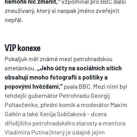
nemohli nic změnit,"
vzpomínal pro BBC další
zneužívaný, který si naopak jméno zveřejnit
nepřál.
VIP konexe
Pokaljuk měl známé mezi petrohradskou
smetánkou.
„Jeho účty na sociálních sítích
obsahují mnoho fotografií s politiky a
popovými hvězdami,“
psala BBC. Mezi nimi byl
tehdejší gubernátor Petrohradu Georgij
Poltavčenko, přední komik a moderátor Maxim
Galkin a také Xenija Sobčaková – dcera
dřívějšího petrohradského starosty a mentora
Vladimira Putina (který je údajně jejím