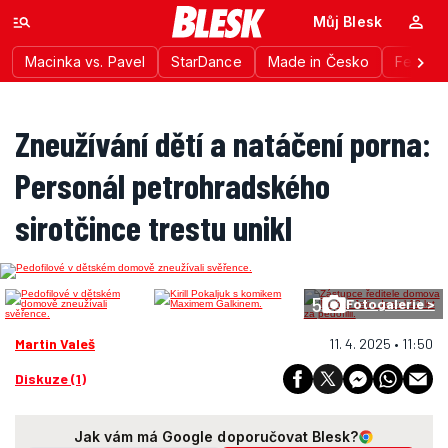
Můj Blesk
Macinka vs. Pavel
StarDance
Made in Česko
Festiva
Zneužívání dětí a natáčení porna:
Personál petrohradského
sirotčince trestu unikl
5
Fotogalerie >
Martin Valeš
11. 4. 2025 • 11:50
Diskuze (1)
Jak vám má Google doporučovat Blesk?