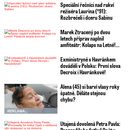
Speciální řečníci nad rakví
režiséra Laurina (†91):
Rozbrečeli i dceru Sabinu
Marek Ztracený po dvou
letech příprav naplnil
amfiteátr: Kolaps na Letné!…
Exministryně s Havránkem
dováděli v Polsku: První slova
Decroix i Havránkové!
Alena (45) si barví vlasy roky
špatně. Děláte stejnou
chybu?
REKLAMA
Utajená dovolená Petra Pavla: