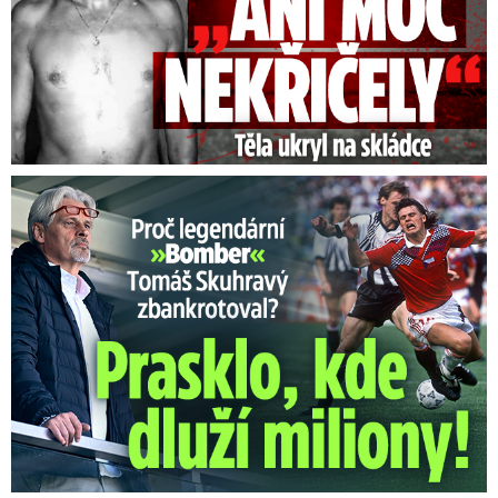
Proč Skuhravý zbankrotoval? Prasklo, kde dluží miliony!