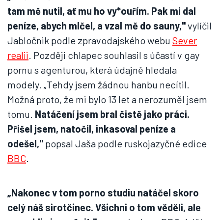
tam mě nutil, ať mu ho vy*ouřím. Pak mi dal
peníze, abych mlčel, a vzal mě do sauny,"
vylíčil
Jabločnik podle zpravodajského webu
Sever
realii
. Později chlapec souhlasil s účastí v gay
pornu s agenturou, která údajně hledala
modely. „Tehdy jsem žádnou hanbu necítil.
Možná proto, že mi bylo 13 let a nerozuměl jsem
tomu.
Natáčení jsem bral čistě jako práci.
Přišel jsem, natočil, inkasoval peníze a
odešel,"
popsal Jaša podle ruskojazyčné edice
BBC
.
„Nakonec v tom porno studiu natáčel skoro
celý náš sirotčinec. Všichni o tom věděli, ale