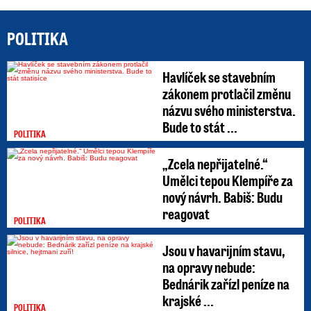
POLITIKA
Havlíček se stavebním
zákonem protlačil změnu
názvu svého ministerstva.
Bude to stát ...
POLITIKA
„Zcela nepřijatelné.“
Umělci tepou Klempíře za
nový návrh. Babiš: Budu
reagovat
POLITIKA
Jsou v havarijním stavu,
na opravy nebude:
Bednárik zařízl peníze na
krajské ...
POLITIKA