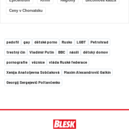
Epicentrum
Krimi
Regiony
Bitcoinová kauza
Ceny v Chorvatsku
pedofil
gay
dětské porno
Rusko
LGBT
Petrohrad
trestný čin
Vladimir Putin
BBC
násilí
dětský domov
pornografie
věznice
vláda Ruské federace
Xenija Anatoljevna Sobčaková
Maxim Alexandrovič Galkin
Georgij Sergejevič Poltavčenko