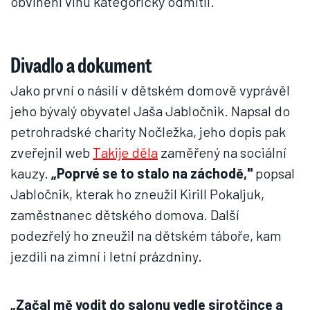
obvinění vinu kategoricky odmítli.
Divadlo a dokument
Jako první o násilí v dětském domově vyprávěl
jeho bývalý obyvatel Jaša Jabločnik. Napsal do
petrohradské charity Nočležka, jeho dopis pak
zveřejnil web
Takije děla
zaměřený na sociální
kauzy.
„Poprvé se to stalo na záchodě,"
popsal
Jabločnik, kterak ho zneužil Kirill Pokaljuk,
zaměstnanec dětského domova. Další
podezřelý ho zneužil na dětském táboře, kam
jezdili na zimní i letní prázdniny.
„Začal mě vodit do salonu vedle sirotčince a