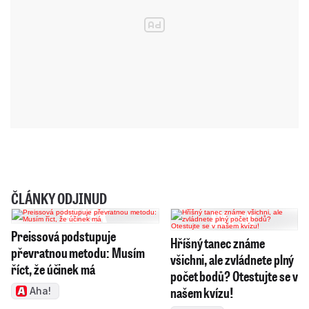
ČLÁNKY ODJINUD
Preissová podstupuje
Hříšný tanec známe
převratnou metodu: Musím
všichni, ale zvládnete plný
říct, že účinek má
počet bodů? Otestujte se v
našem kvízu!
Aha!