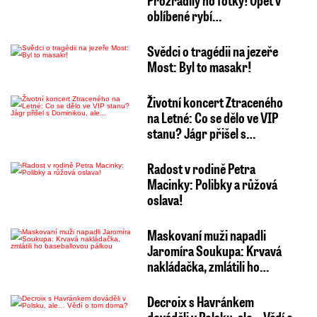
Prozradily ho fotky! Opět v
oblíbené rybí…
Svědci o tragédii na jezeře
Most: Byl to masakr!
Životní koncert Ztraceného
na Letné: Co se dělo ve VIP
stanu? Jágr přišel s…
Radost v rodině Petra
Macinky: Polibky a růžová
oslava!
Maskovaní muži napadli
Jaromíra Soukupa: Krvavá
nakládačka, zmlátili ho…
Decroix s Havránkem