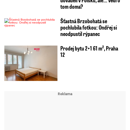
dováděli v Polsku, ale… Vědí o
tom doma?
Šťastná Brzobohatá se
pochlubila fotkou: Ondřej si
neodpustil rýpanec
Prodej bytu 2+1 61 m², Praha
12