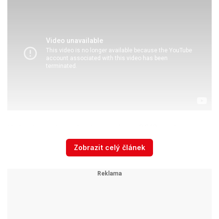
Vyšetřování trvalo do prosince 2018, než se
případ dostal k soudu, kde byl projednáván do
Zobrazit celý článek
konce roku 2021. Během této doby zemřel ve
vazbě jeden z obžalovaných, Stanislav
Vinogradov. Prokuratura požadovala pro
obžalované 13 až 25 let vězení.