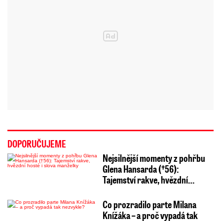
DOPORUČUJEME
Nejsilnější momenty z pohřbu
Glena Hansarda (†56):
Tajemství rakve, hvězdní…
Co prozradilo parte Milana
Knížáka – a proč vypadá tak