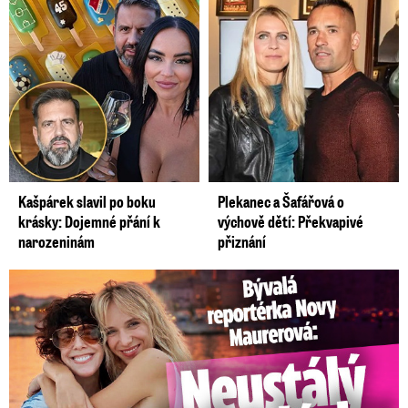
Kašpárek slavil po boku
Plekanec a Šafářová o
krásky: Dojemné přání k
výchově dětí: Překvapivé
narozeninám
přiznání
Bývalá reportérka Novy Maurerová: Neustálý boj o lásku s ...