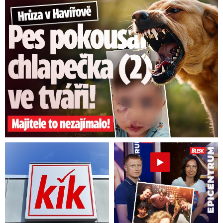
Hrůza v Havířově: Pes pokousal chlapečka (2) ve tváři!