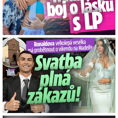
Ronaldova velkolepá veselka na Madeiře: Svatba plná zákazů!