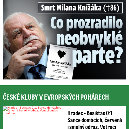
Smrt Milana Knížáka (†86): Co prozradilo neobvyklé parte?
ČESKÉ KLUBY V EVROPSKÝCH POHÁRECH
Hradec - Besiktas 0:1.
Šance domácích, červená
i smolný odraz. Votroci