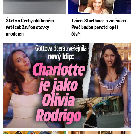
Škrty v Čechy oblíbeném
Tvůrci StarDance o změnách:
řetězci: Zavřou stovky
Proč budou porotci opět
prodejen
čtyři
Gottova dcera zveřejnila nový klip: Je jako Olivie Rodrigo!