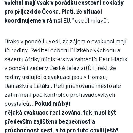
všichni mají však v pořádku cestovní doklady
pro příjezd do Česka. Platí, že situaci
koordinujeme v rámci EU,“
uvedl mluvčí.
Drake v pondělí uvedl, že zájem o evakuaci mají
tři rodiny. Ředitel odboru Blízkého východu a
severní Afriky ministerstva zahraničí Petr Hladík
v pondělí večer v České televizi (ČT) řekl, že
rodiny usilující o evakuaci jsou v Homsu,
Damašku a Latákii, třetí jmenované město ale
zatím není pod kontrolou protiasadovských
povstalců.
„Pokud má být
nějaká evakuace realizována, tak musí být
především zajištěna bezpečnost a
průchodnost cest, a to pro tuto chvíli ještě