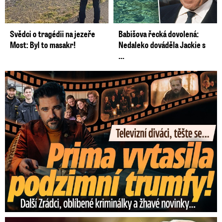
Svědci o tragédii na jezeře
Babišova řecká dovolená:
Most: Byl to masakr!
Nedaleko dováděla Jackie s
...
Prima vytasila podzimní trumfy! Další Zrádci a žhavé novinky