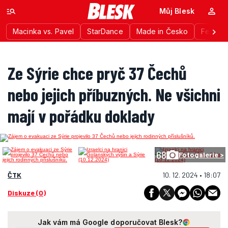
Můj Blesk
Macinka vs. Pavel
StarDance
Made in Česko
Festiva
Ze Sýrie chce pryč 37 Čechů
nebo jejich příbuzných. Ne všichni
mají v pořádku doklady
68
Fotogalerie >
ČTK
10. 12. 2024 • 18:07
Diskuze (0)
Jak vám má Google doporučovat Blesk?