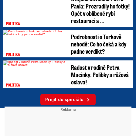
Pavla: Prozradily ho fotky!
Opět v oblíbené rybí
restauraci a ...
POLITIKA
Podrobnosti o Turkově
nehodě: Co ho čeká a kdy
padne verdikt?
POLITIKA
Radost v rodině Petra
Macinky: Polibky a růžová
oslava!
POLITIKA
Přejít do speciálu