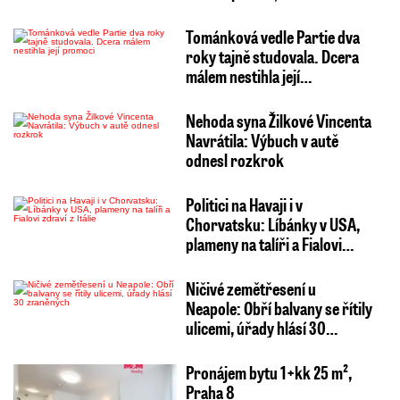
Tománková vedle Partie dva
roky tajně studovala. Dcera
málem nestihla její…
Nehoda syna Žilkové Vincenta
Navrátila: Výbuch v autě
odnesl rozkrok
Politici na Havaji i v
Chorvatsku: Líbánky v USA,
plameny na talíři a Fialovi…
Ničivé zemětřesení u
Neapole: Obří balvany se řítily
ulicemi, úřady hlásí 30…
Pronájem bytu 1+kk 25 m²,
Praha 8