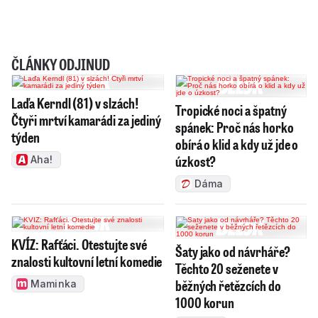
ČLÁNKY ODJINUD
Laďa Kerndl (81) v slzách!
Tropické noci a špatný
Čtyři mrtví kamarádi za jediný
spánek: Proč nás horko
týden
obírá o klid a kdy už jde o
úzkost?
Aha!
Dáma
KVÍZ: Rafťáci. Otestujte své
Šaty jako od návrháře?
znalosti kultovní letní komedie
Těchto 20 seženete v
běžných řetězcích do
Maminka
1000 korun