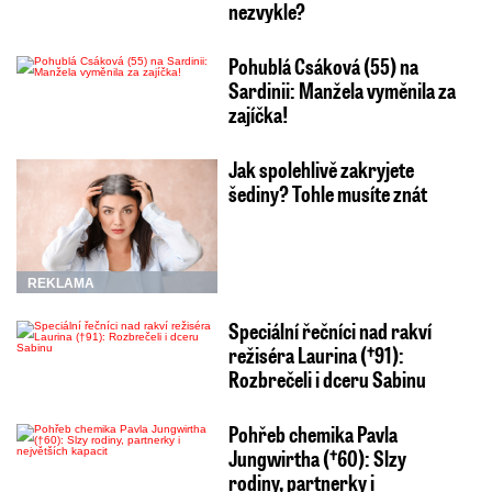
nezvykle?
Pohublá Csáková (55) na
Sardinii: Manžela vyměnila za
zajíčka!
Jak spolehlivě zakryjete
šediny? Tohle musíte znát
REKLAMA
Speciální řečníci nad rakví
režiséra Laurina (†91):
Rozbrečeli i dceru Sabinu
Pohřeb chemika Pavla
Jungwirtha (†60): Slzy
rodiny, partnerky i