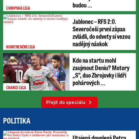
budou ...
EVROPSKÁ LIGA
Jablonec – RFS 2:0.
Severočeši první zápas
zvládli, do odvety si vezou
nadějný náskok
KONFERENČNÍ LIGA
Kdo na startu mohl
zaujmout Deniu? Motory
„S“, duo Zbrojovky i lídři
pohárových ...
CHANCE LIGA
Přejít do speciálu
POLITIKA
Utajená dovolená Petra