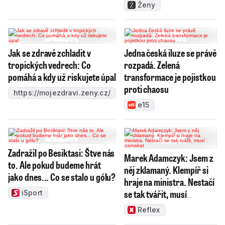
Ženy
Jak se zdravě zchladit v
Jedna česká iluze se právě
tropických vedrech: Co
rozpadá. Zelená
pomáhá a kdy už riskujete úpal
transformace je pojistkou
proti chaosu
https://mojezdravi.zeny.cz/
e15
Zadražil po Besiktasi: Štve nás
Marek Adamczyk: Jsem z
to. Ale pokud budeme hrát
něj zklamaný. Klempíř si
jako dnes... Co se stalo u gólu?
hraje na ministra. Nestačí
se tak tvářit, musí
iSport
zamakat
Reflex