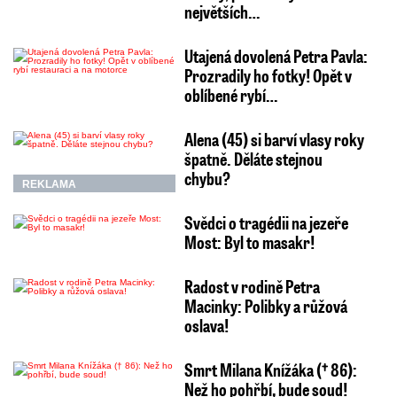
největších…
Utajená dovolená Petra Pavla:
Prozradily ho fotky! Opět v
oblíbené rybí…
Alena (45) si barví vlasy roky
špatně. Děláte stejnou
chybu?
REKLAMA
Svědci o tragédii na jezeře
Most: Byl to masakr!
Radost v rodině Petra
Macinky: Polibky a růžová
oslava!
Smrt Milana Knížáka († 86):
Než ho pohřbí, bude soud!