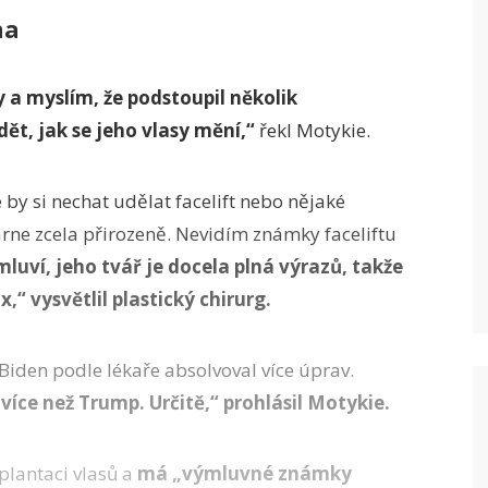
na
y a myslím, že podstoupil několik
ět, jak se jeho vlasy mění,“
řekl Motykie.
 by si nechat udělat facelift nebo nějaké
árne zcela přirozeně. Nevidím známky faceliftu
luví, jeho tvář je docela plná výrazů, takže
,“ vysvětlil plastický chirurg.
iden podle lékaře absolvoval více úprav.
 více než Trump. Určitě,“ prohlásil Motykie.
plantaci vlasů a
má „výmluvné známky