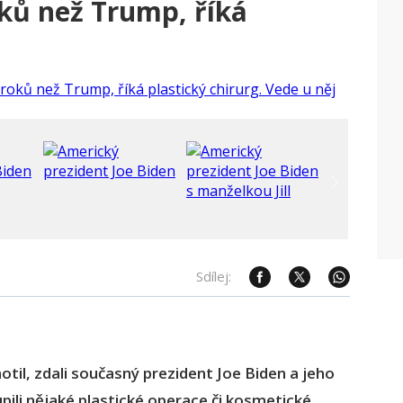
oků než Trump, říká
Sdílej:
til, zdali současný prezident Joe Biden a jeho
ili nějaké plastické operace či kosmetické