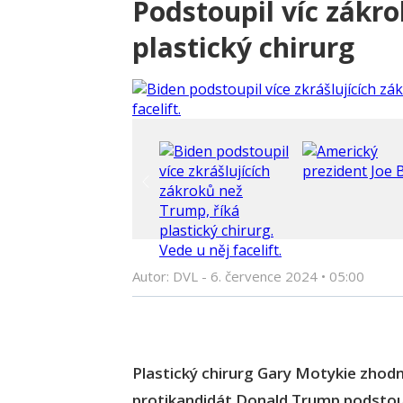
Podstoupil víc zákr
plastický chirurg
Autor: DVL -
6. července 2024
•
05:00
Plastický chirurg Gary Motykie zhodno
protikandidát Donald Trump podstoup