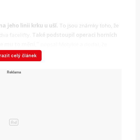
 jeho linii krku u uší.
To jsou známky toho, že
va facelifty.
Také podstoupil operaci horních
 se mu to mění,“
popsal Motykie a dodal, že
y než Biden.
azit celý článek
 se připravuje ...
ěděli o Joeu Bidenovi.
Zdroj: Videohub