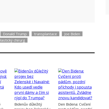
Donald Trump
transplantace
Joe Biden
lastický chirurg
ě
Bidenův důležitý
Den Bidena: Cvičení
vá:
projev bez Zelenské i
proti pádům, pozdní