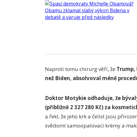
Naproti tomu chirurg věří, že
Trump, k
než Biden, absolvoval méně proced
Doktor Motykie odhaduje, že bývalý
(přibližně 2 327 280 Kč) za kosmeti
a řekl, že jeho krk a čelist jsou přiro
svědomí samoopalovací krémy a mak