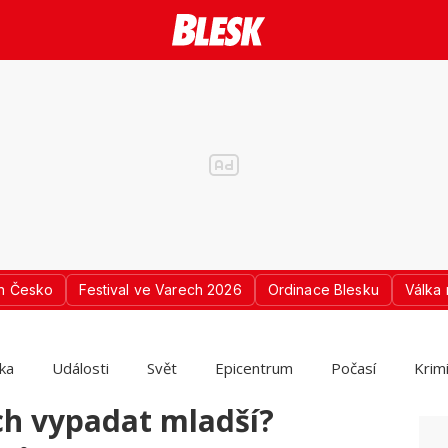
n Česko
Festival ve Varech 2026
Ordinace Blesku
Válka 
ika
Události
Svět
Epicentrum
Počasí
Krim
ech vypadat mladší?