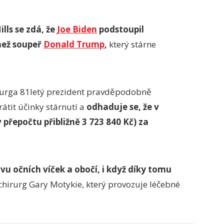
lls se zdá, že
Joe Biden
podstoupil
než soupeř
Donald Trump
,
který stárne
irurga 81letý prezident pravděpodobně
átit účinky stárnutí a
odhaduje se, že v
v přepočtu přibližně 3 723 840 Kč) za
avu očních víček a obočí, i když díky tomu
 chirurg Gary Motykie, který provozuje léčebné