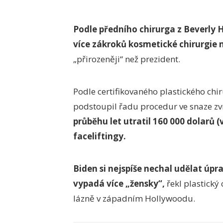
Podle předního chirurga z Beverly Hi
více zákroků kosmetické chirurgie 
„přirozeněji“ než prezident.
Podle certifikovaného plastického ch
podstoupil řadu procedur ve snaze zvr
průběhu let utratil 160 000 dolarů (
faceliftingy.
Biden si nejspíše nechal udělat úpr
vypadá více „žensky“,
řekl plastický
lázně v západním Hollywoodu.