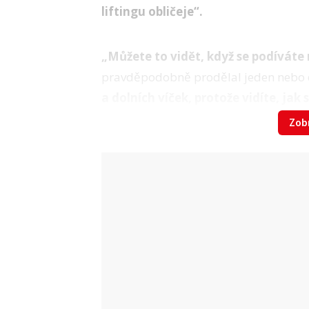
liftingu obličeje“.
„Můžete to vidět, když se podíváte na
pravděpodobně prodělal jeden nebo d
a dolních víček, protože vidíte, jak
bývalý prezident vypadá více energick
Zobr
Video
Kdo vládne USA? 7 věcí, které jste nev