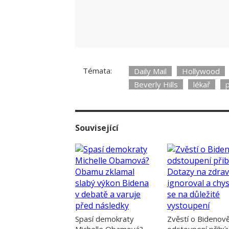
Témata:
Daily Mail
Hollywood
Beverly Hills
lékař
p
Související
Spasí demokraty
Zvěstí o Bidenov
Michelle Obamová?
odstoupení přibý