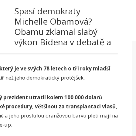
Spasí demokraty
Michelle Obamová?
Obamu zklamal slabý
výkon Bidena v debatě a
varuje před následky
terý je ve svých 78 letech o tři roky mladší
ur
než jeho demokratický protějšek.
 prezident utratil kolem 100 000 dolarů
cké procedury, většinou za transplantaci vlasů,
zené a jeho proslulou oranžovou barvu pleti mají na
e-up.