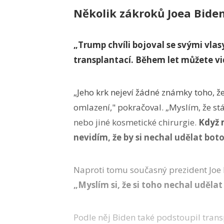
Několik zákroků Joea Bide
„Trump chvíli bojoval se svými vlas
transplantací. Během let můžete vid
„Jeho krk nejeví žádné známky toho, že
omlazení," pokračoval. „Myslím, že st
nebo jiné kosmetické chirurgie.
Když m
nevidím, že by si nechal udělat botox
Naproti tomu současný prezident Joe B
„Myslím si, že si toho nechal udělat
Podle něj Biden také podstoupil trans