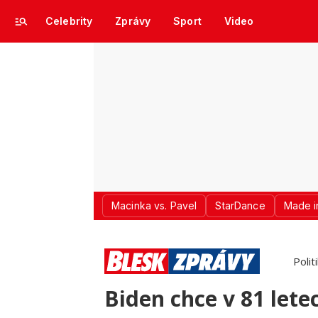
Celebrity
Zprávy
Sport
Video
Macinka vs. Pavel
StarDance
Made i
Polit
Biden chce v 81 let