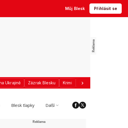
Můj Blesk
Přihlásit se
na Ukrajině
Zázrak Blesku
Krimi
Donald Trump
Sport
i
Blesk tlapky
Další