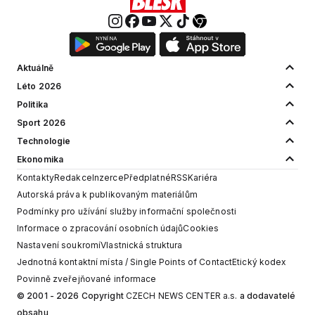
Aktuálně
Léto 2026
Politika
Sport 2026
Technologie
Ekonomika
Kontakty
Redakce
Inzerce
Předplatné
RSS
Kariéra
Autorská práva k publikovaným materiálům
Podmínky pro užívání služby informační společnosti
Informace o zpracování osobních údajů
Cookies
Nastavení soukromí
Vlastnická struktura
Jednotná kontaktní místa / Single Points of Contact
Etický kodex
Povinně zveřejňované informace
© 2001 - 2026 Copyright
CZECH NEWS CENTER a.s.
a dodavatelé
obsahu