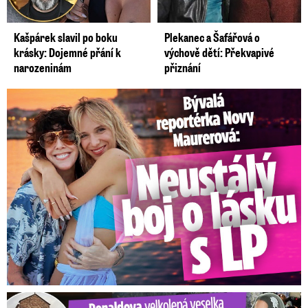
Kašpárek slavil po boku
Plekanec a Šafářová o
krásky: Dojemné přání k
výchově dětí: Překvapivé
narozeninám
přiznání
Bývalá reportérka Novy Maurerová: Neustálý boj o lásku s ...
Ronaldova velkolepá veselka na Madeiře: Svatba plná zákazů!