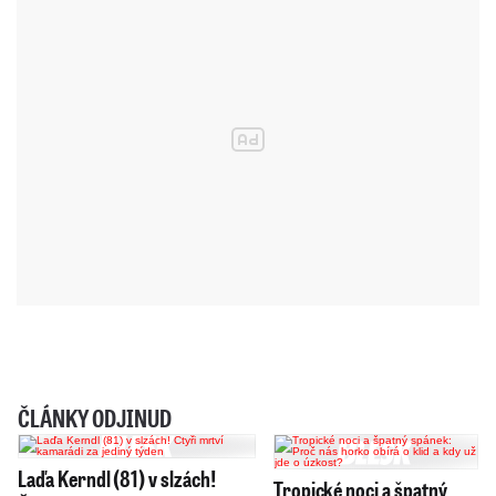
ČLÁNKY ODJINUD
Laďa Kerndl (81) v slzách!
Tropické noci a špatný