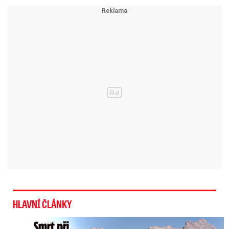
nákladní lodě na klíčové obchodní trase v
Rudém moři.
Tvrdí, že tak činí v reakci na válku
mezi Izraelem a hnutím Hamás v Pásmu Gazy a
na podporu, kterou některé země poskytují
izraelské vládě.
Spojené státy a Británie na útoky povstalců
opakovaně reagovaly vzdušnými údery na
jejich vojenské pozice,
zatím se jim je ale
nepodařilo zastavit.
HLAVNÍ ČLÁNKY
Smrt Češky v Alpách: Zemřela při túře s rodiči