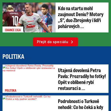
Kdo na startu mohl
zaujmout Deniu? Motory
„S“, duo Zbrojovky i lídři
pohárových ...
CHANCE LIGA
Přejít do speciálu
POLITIKA
Utajená dovolená Petra
Pavla: Prozradily ho fotky!
Opět v oblíbené rybí
restauraci a ...
POLITIKA
Podrobnosti o Turkově
nehodě: Co ho čeká a kdy