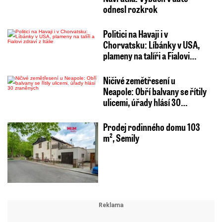
odnesl rozkrok
Politici na Havaji i v
Chorvatsku: Líbánky v USA,
plameny na talíři a Fialovi…
Ničivé zemětřesení u
Neapole: Obří balvany se řítily
ulicemi, úřady hlásí 30…
Prodej rodinného domu 103
m², Semily