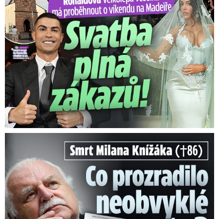
Smrt Milana Knížáka (†86): Co prozradilo neobvyklé parte?