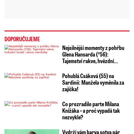
DOPORUČUJEME
Nejsilnější momenty z pohřbu
Glena Hansarda (†56):
Tajemství rakve, hvězdní…
Pohublá Csáková (55) na
Sardinii: Manžela vyměnila za
zajíčka!
Co prozradilo parte Milana
Knížáka – a proč vypadá tak
nezvykle?
Vydrží vám barva sotva pár