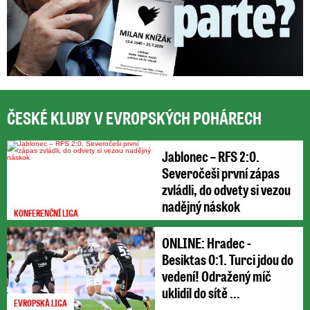
ČESKÉ KLUBY V EVROPSKÝCH POHÁRECH
Jablonec – RFS 2:0.
Severočeši první zápas
zvládli, do odvety si vezou
nadějný náskok
KONFERENČNÍ LIGA
ONLINE: Hradec -
Besiktas 0:1. Turci jdou do
vedení! Odražený míč
uklidil do sítě ...
EVROPSKÁ LIGA