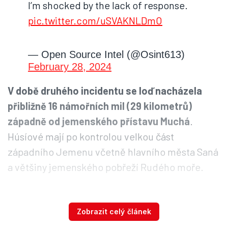
I’m shocked by the lack of response.
pic.twitter.com/uSVAKNLDmO
— Open Source Intel (@Osint613)
February 28, 2024
V době druhého incidentu se loď nacházela
přibližně 16 námořních mil (29 kilometrů)
západně od jemenského přístavu Muchá
.
Húsíové mají po kontrolou velkou část
západního Jemenu včetně hlavního města Saná
a většiny jemenského pobřeží Rudého moře.
Íránem podporovaní šíitští povstalci útočí od
Zobrazit celý článek
loňského listopadu prakticky denně na