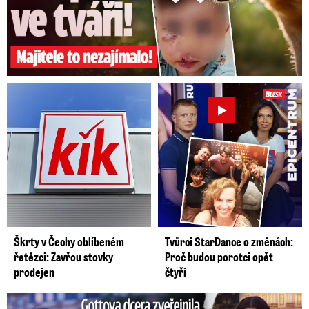
Škrty v Čechy oblíbeném
Tvůrci StarDance o změnách:
řetězci: Zavřou stovky
Proč budou porotci opět
prodejen
čtyři
Gottova dcera zveřejnila nový klip: Je jako Olivie Rodrigo!