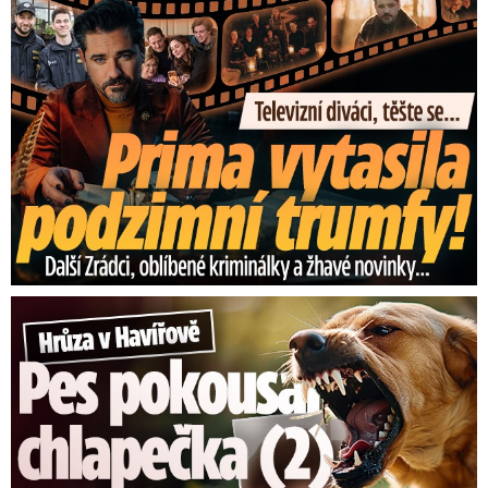
Hrůza v Havířově: Pes pokousal chlapečka (2) ve tváři!