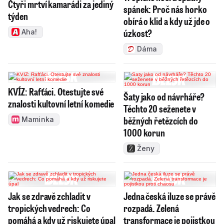
Čtyři mrtví kamarádi za jediný
spánek: Proč nás horko
týden
obírá o klid a kdy už jde o
úzkost?
Aha!
Dáma
KVÍZ: Rafťáci. Otestujte své
Šaty jako od návrháře?
znalosti kultovní letní komedie
Těchto 20 seženete v
běžných řetězcích do
Maminka
1000 korun
Ženy
Jak se zdravě zchladit v
Jedna česká iluze se právě
tropických vedrech: Co
rozpadá. Zelená
pomáhá a kdy už riskujete úpal
transformace je pojistkou