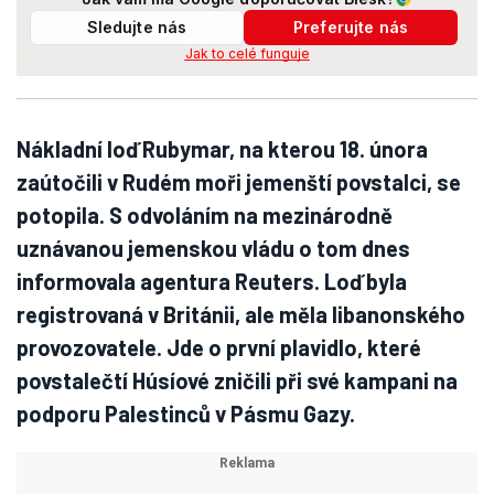
Sledujte nás
Preferujte nás
Jak to celé funguje
Nákladní loď Rubymar, na kterou 18. února
zaútočili v Rudém moři jemenští povstalci, se
potopila. S odvoláním na mezinárodně
uznávanou jemenskou vládu o tom dnes
informovala agentura Reuters. Loď byla
registrovaná v Británii, ale měla libanonského
provozovatele. Jde o první plavidlo, které
povstalečtí Húsíové zničili při své kampani na
podporu Palestinců v Pásmu Gazy.