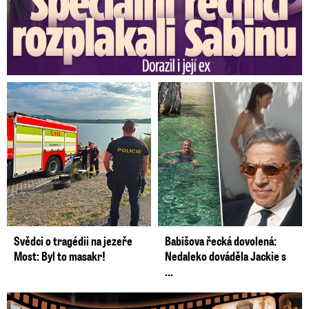
Svědci o tragédii na jezeře
Babišova řecká dovolená:
Most: Byl to masakr!
Nedaleko dováděla Jackie s
...
Prima vytasila podzimní trumfy! Další Zrádci a žhavé novinky