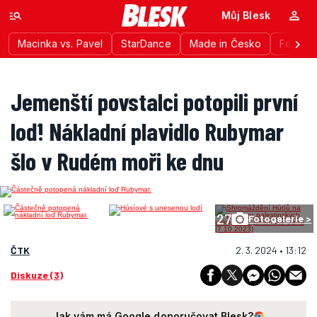
Můj Blesk
Macinka vs. Pavel
StarDance
Made in Česko
Festiva
Jemenští povstalci potopili první
loď! Nákladní plavidlo Rubymar
šlo v Rudém moři ke dnu
27
Fotogalerie >
ČTK
2. 3. 2024 • 13:12
Diskuze (3)
Jak vám má Google doporučovat Blesk?