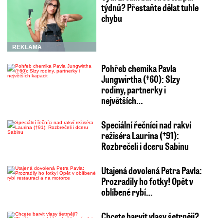
týdnů? Přestaňte dělat tuhle
chybu
REKLAMA
Pohřeb chemika Pavla
Jungwirtha (†60): Slzy
rodiny, partnerky i
největších…
Speciální řečníci nad rakví
režiséra Laurina (†91):
Rozbrečeli i dceru Sabinu
Utajená dovolená Petra Pavla:
Prozradily ho fotky! Opět v
oblíbené rybí…
Chcete barvit vlasy šetrněji?