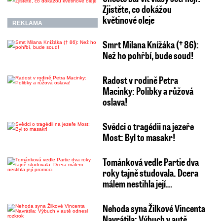
Zjistěte, co dokážou
květinové oleje
REKLAMA
Smrt Milana Knížáka († 86):
Než ho pohřbí, bude soud!
Radost v rodině Petra
Macinky: Polibky a růžová
oslava!
Svědci o tragédii na jezeře
Most: Byl to masakr!
Tománková vedle Partie dva
roky tajně studovala. Dcera
málem nestihla její…
Nehoda syna Žilkové Vincenta
Navrátila: Výbuch v autě