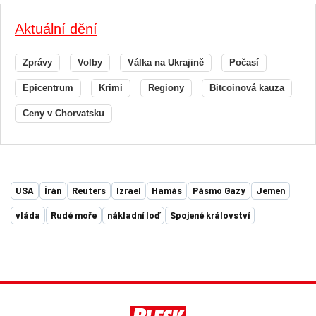
Aktuální dění
Zprávy
Volby
Válka na Ukrajině
Počasí
Epicentrum
Krimi
Regiony
Bitcoinová kauza
Ceny v Chorvatsku
USA
Írán
Reuters
Izrael
Hamás
Pásmo Gazy
Jemen
vláda
Rudé moře
nákladní loď
Spojené království