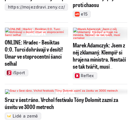
proti chaosu
https://mojezdravi.zeny.cz/
e15
ONLINE: Hradec - Besiktas
Marek Adamczyk: Jsem z
0:0. Turci dohrávají v desíti!
něj zklamaný. Klempíř si
Umar ve stoprocentní šanci
hraje na ministra. Nestačí
selhal
se tak tvářit, musí
zamakat
iSport
Reflex
Sraz v šest ráno. Vrchol festivalu Tóny Dolomit zazní za
úsvitu ve 3000 metrech
Lidé a země