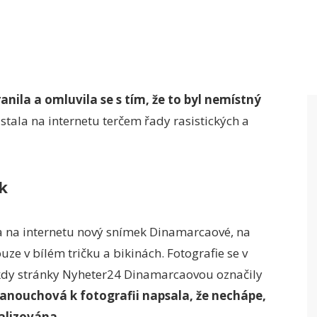
nila a omluvila se s tím, že to byl nemístný
stala na internetu terčem řady rasistických a
k
a na internetu nový snímek Dinamarcaové, na
uze v bílém tričku a bikinách. Fotografie se v
 kdy stránky Nyheter24 Dinamarcaovou označily
Janouchová k fotografii napsala, že nechápe,
alizována.