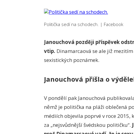
Politička sedí na schodech.
|
Facebook
Janouchová později příspěvek odstra
vtip.
Dinamarcaová se ale již mezitím 
sexistických poznámek.
Janouchová přišla o výděle
V pondělí pak Janouchová publikoval
němž je politička na pláži oblečená po
médiích objevila poprvé v roce 2015,
za „nejsvůdnější švédskou političku“.
proč Dinamarcaové vadí, že je sexu