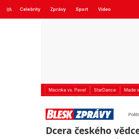
Celebrity
Zprávy
Sport
Video
Macinka vs. Pavel
StarDance
Made i
Polit
Dcera českého vědce