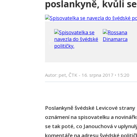
poslankyně, kvůli se
Autor: pet, ČTK -
16. srpna 2017
•
15:20
Poslankyně švédské Levicové strany
oznámení na spisovatelku a novinář
se tak poté, co Janouchová v uplynulý
komentáře na adresu švédské politič