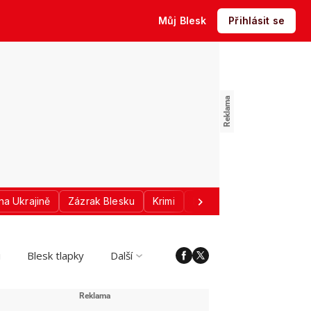
Můj Blesk
Přihlásit se
na Ukrajině
Zázrak Blesku
Krimi
Donald Trump
Sport
i
Blesk tlapky
Další