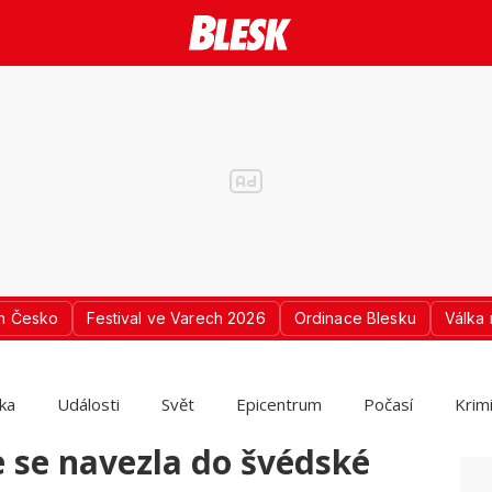
n Česko
Festival ve Varech 2026
Ordinace Blesku
Válka 
ika
Události
Svět
Epicentrum
Počasí
Krim
 se navezla do švédské