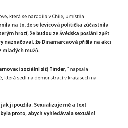
é, která se narodila v Chile, umístila
ila na to, že se levicová politička zúčastnila
rým hrozí, že budou ze Švédska posláni zpět
erý naznačoval, že Dinamarcaová přišla na akci
 z mladých mužů.
movací sociální síť) Tinder,“
napsala
 která sedí na demonstraci v kraťasech na
 jak ji použila. Sexualizuje mě a text
byla proto, abych vyhledávala sexuální