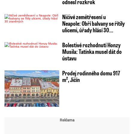
odnesl rozkrok
Ničivé zemětřesení u
Neapole: Obří balvany se řítily
ulicemi, úřady hlásí 30…
Bolestivé rozhodnutí Honzy
Musila: Tatínka musel dát do
ústavu
Prodej rodinného domu 917
m², Jičín