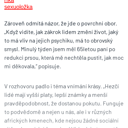
Zároveň odmítá názor, že jde o povrchní obor.
„Když vidíte, jak zákrok lidem změní život, jaký
to má vliv na jejich psychiku, má to obrovský
smysl. Minulý týden jsem měl 65letou paní po
redukci prsou, která mě nechtěla pustit, jak moc
mi děkovala,“ popisuje.
V rozhovoru padlo i téma vnímání krásy. „Hezčí
lidé mají vyšší platy, lepší známky a menší
pravděpodobnost, že dostanou pokutu. Funguje
to podvědomě a nejen u nás, ale i v různých
afrických kmenech, kde nejsou žádné sociální