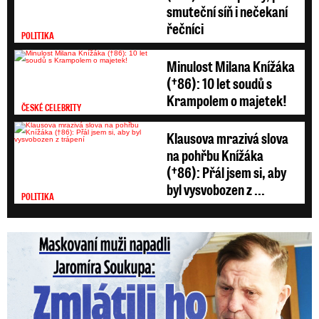
smuteční síň i nečekaní
V podcastu zazní i to, zda se dá krása spočítat
řečníci
matematicky, jak vybrat ideální velikost a tvar
POLITIKA
prsou, jestli měl Ondřej Měšťák někdy i
Minulost Milana Knížáka
nespokojené pacientky nebo zda mezi jeho
(†86): 10 let soudů s
klienty patří slavné osobnosti. Poslechněte si
Krampolem o majetek!
ČESKÉ CELEBRITY
další díl Blesk Ordinace bez tabu! a vše se
Klausova mrazivá slova
dozvíte.
na pohřbu Knížáka
(†86): Přál jsem si, aby
byl vysvobozen z ...
POLITIKA
Maskovaní muži napadli Jaromíra Soukupa: Krvavá nakládačka