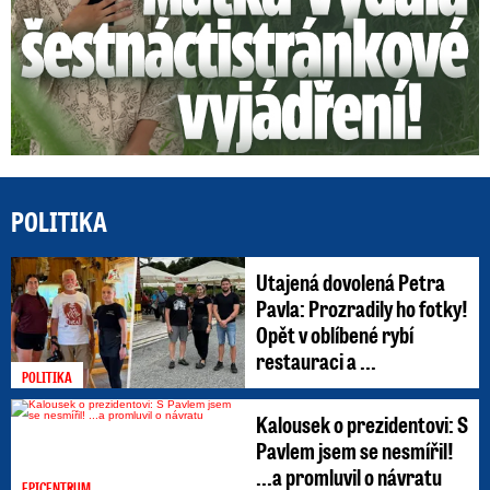
POLITIKA
Utajená dovolená Petra
Pavla: Prozradily ho fotky!
Opět v oblíbené rybí
restauraci a ...
POLITIKA
Kalousek o prezidentovi: S
Pavlem jsem se nesmířil!
...a promluvil o návratu
EPICENTRUM