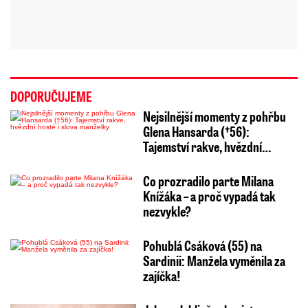
DOPORUČUJEME
Nejsilnější momenty z pohřbu
Glena Hansarda (†56):
Tajemství rakve, hvězdní…
Co prozradilo parte Milana
Knížáka – a proč vypadá tak
nezvykle?
Pohublá Csáková (55) na
Sardinii: Manžela vyměnila za
zajíčka!