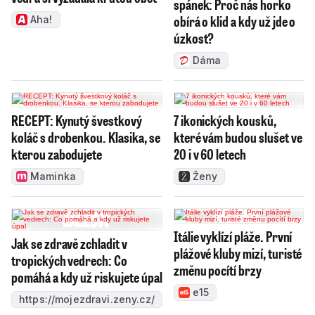
spánek: Proč nás horko
obírá o klid a kdy už jde o
Aha!
úzkost?
Dáma
RECEPT: Kynutý švestkový
7 ikonických kousků,
koláč s drobenkou. Klasika, se
které vám budou slušet ve
kterou zabodujete
20 i v 60 letech
Maminka
Ženy
Itálie vyklízí pláže. První
Jak se zdravě zchladit v
plážové kluby mizí, turisté
tropických vedrech: Co
změnu pocítí brzy
pomáhá a kdy už riskujete úpal
e15
https://mojezdravi.zeny.cz/