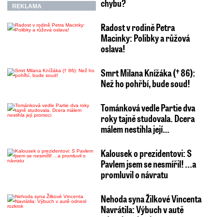
chybu?
REKLAMA
Radost v rodině Petra
Macinky: Polibky a růžová
oslava!
Smrt Milana Knížáka († 86):
Než ho pohřbí, bude soud!
Tománková vedle Partie dva
roky tajně studovala. Dcera
málem nestihla její…
Kalousek o prezidentovi: S
Pavlem jsem se nesmířil! ...a
promluvil o návratu
Nehoda syna Žilkové Vincenta
Navrátila: Výbuch v autě