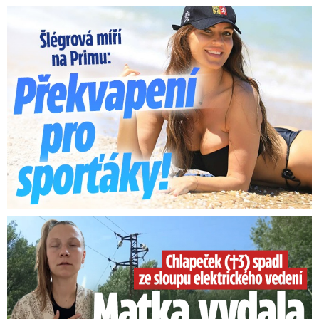
Lucie Šlégrová míří na Primu. Překvapení pro sporťáky!
Smrtelný pád chlapce: Matka vydala vyjádření na 16 stran