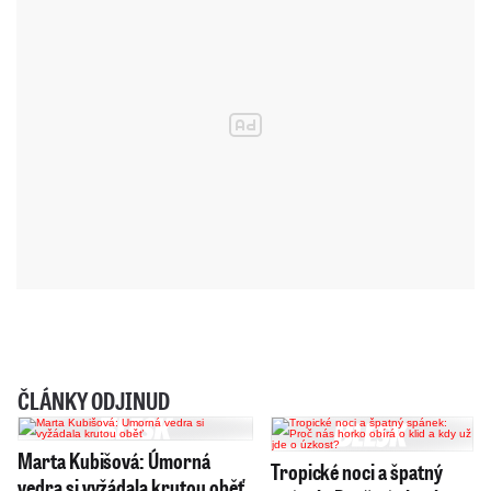
ČLÁNKY ODJINUD
Marta Kubišová: Úmorná
Tropické noci a špatný
vedra si vyžádala krutou oběť