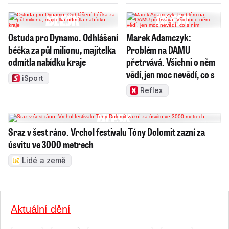
Ostuda pro Dynamo. Odhlášení
Marek Adamczyk:
béčka za půl milionu, majitelka
Problém na DAMU
odmítla nabídku kraje
přetrvává. Všichni o něm
vědí, jen moc nevědí, co s
iSport
ním
Reflex
Sraz v šest ráno. Vrchol festivalu Tóny Dolomit zazní za
úsvitu ve 3000 metrech
Lidé a země
Aktuální dění