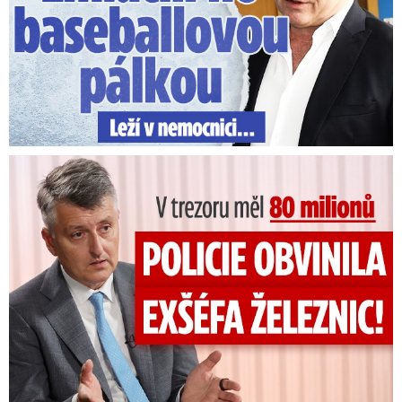
V trezoru měl 80 milionů: Policie obvinila exšéfa železnic!