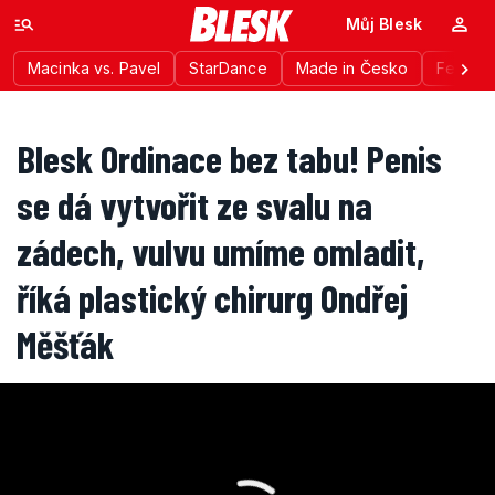
Můj Blesk
Macinka vs. Pavel
StarDance
Made in Česko
Festiva
Blesk Ordinace bez tabu! Penis
se dá vytvořit ze svalu na
zádech, vulvu umíme omladit,
říká plastický chirurg Ondřej
Měšťák