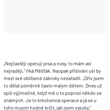
„Nejčastěji operuji prsa a nosy, to mám asi
nejraději,“ říká Měšťák. Naopak přišívání uší by
mezi své oblíbené zákroky nezařadil. „Dřív jsem
to dělal poměrně často malým dětem. Dnes už
spíš výjimečně, když mě o to poprosí někdo ze
známých. Je to krkolomná operace a já se u
toho musím hodně krčit, jak jsem vysoký,“