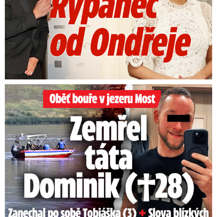
Oběť bouře v jezeru Most: Zemřel táta Dominik (†28)