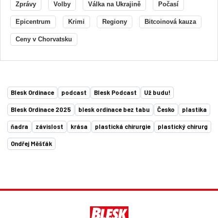
Zprávy
Volby
Válka na Ukrajině
Počasí
Epicentrum
Krimi
Regiony
Bitcoinová kauza
Ceny v Chorvatsku
Blesk Ordinace
podcast
Blesk Podcast
Už budu!
Blesk Ordinace 2025
blesk ordinace bez tabu
Česko
plastika
ňadra
závislost
krása
plastická chirurgie
plastický chirurg
Ondřej Měšťák