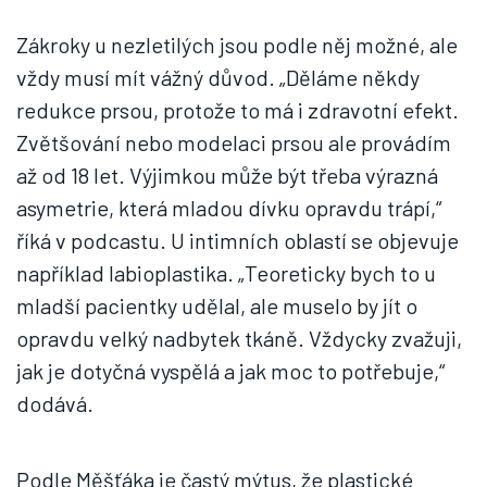
Zákroky u nezletilých jsou podle něj možné, ale
vždy musí mít vážný důvod. „Děláme někdy
redukce prsou, protože to má i zdravotní efekt.
Zvětšování nebo modelaci prsou ale provádím
až od 18 let. Výjimkou může být třeba výrazná
asymetrie, která mladou dívku opravdu trápí,“
říká v podcastu. U intimních oblastí se objevuje
například labioplastika. „Teoreticky bych to u
mladší pacientky udělal, ale muselo by jít o
opravdu velký nadbytek tkáně. Vždycky zvažuji,
jak je dotyčná vyspělá a jak moc to potřebuje,“
dodává.
Podle Měšťáka je častý mýtus, že plastické