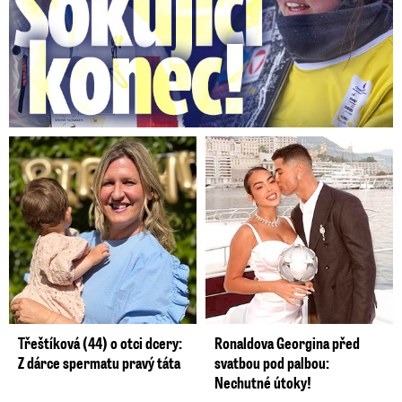
Třeštíková (44) o otci dcery:
Ronaldova Georgina před
Z dárce spermatu pravý táta
svatbou pod palbou:
Nechutné útoky!