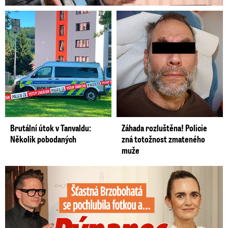
Brutální útok v Tanvaldu:
Záhada rozluštěna! Policie
Několik pobodaných
zná totožnost zmateného
muže
Šťastná Brzobohatá se pochlubila fotkou: Rýpanec od Ondřeje