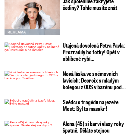
Jak spolehlivě zakryjete
šediny? Tohle musíte znát
REKLAMA
Utajená dovolená Petra Pavla:
Prozradily ho fotky! Opět v
oblíbené rybí…
Nová láska ve sněmovních
lavicích: Decroix s mladým
kolegou z ODS v bazénu pod…
Svědci o tragédii na jezeře
Most: Byl to masakr!
Alena (45) si barví vlasy roky
špatně. Děláte stejnou