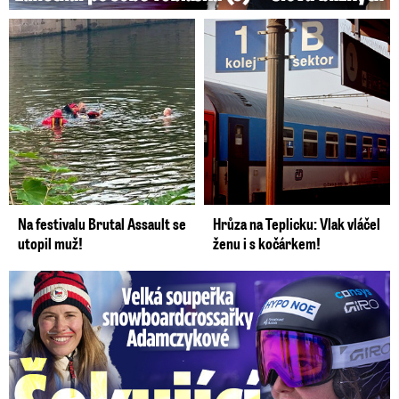
Na festivalu Brutal Assault se
Hrůza na Teplicku: Vlak vláčel
utopil muž!
ženu i s kočárkem!
Velká soupeřka Adamczykové: Šokující konec!