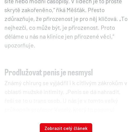
sítě nebo módní časopisy. V lidech je to prostě
skrytě zakořeněno,“ říká Měšťák. Přesto
zdůrazňuje, že přirozenost je pro něj klíčová. „To
nejhezčí, co může být, je přirozenost. Proto
děláme u nás na klinice jen přirozené věci,“
upozorňuje.
Prodlužovat penis je nesmysl
Známý chirurg se vyjádřil i k citlivým zákrokům v
oblasti mužské intimity. „Penis se dá nahradit,
řeší se to u trans osob. U nás je v tomto velký
průkopník profesor Veselý, který to posunul
hodně daleko. Vytváří penis ze širokého
zádového svalu a dotáhnul to až tak, že je pak
Zobrazit celý článek