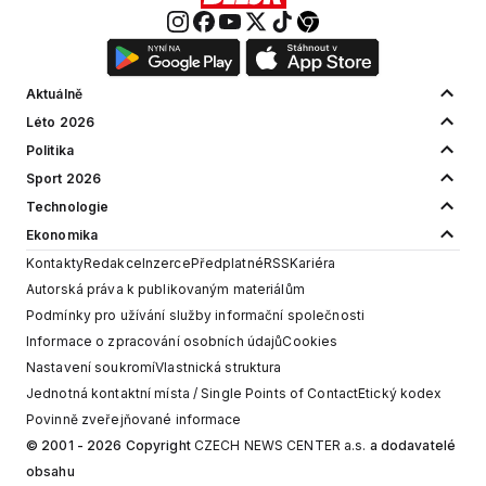
Aktuálně
Léto 2026
Politika
Sport 2026
Technologie
Ekonomika
Kontakty
Redakce
Inzerce
Předplatné
RSS
Kariéra
Autorská práva k publikovaným materiálům
Podmínky pro užívání služby informační společnosti
Informace o zpracování osobních údajů
Cookies
Nastavení soukromí
Vlastnická struktura
Jednotná kontaktní místa / Single Points of Contact
Etický kodex
Povinně zveřejňované informace
© 2001 - 2026 Copyright
CZECH NEWS CENTER a.s.
a dodavatelé
obsahu