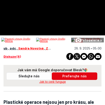
3
Fotogalerie >
ub , pdc ,
Sandra Novotná
,
Zorya Blue
26. 9. 2025 • 05:00
Diskuze (6)
Jak vám má Google doporučovat Blesk?
Sledujte nás
Preferujte nás
Jak to celé funguje
Plastické operace nejsou jen pro krásu, ale