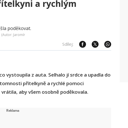
ítelkyni a rychlým
 (Autor: Jaromír
Sdílej:
o vystoupila z auta. Selhalo jí srdce a upadla do
řítomnosti přítelkyně a rychlé pomoci
e vrátila, aby všem osobně poděkovala.