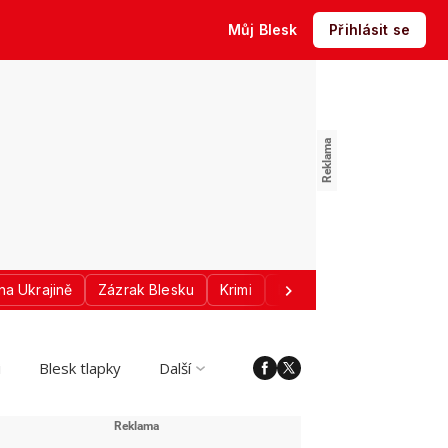
Můj Blesk
Přihlásit se
na Ukrajině
Zázrak Blesku
Krimi
Donald Trump
Sport
i
Blesk tlapky
Další