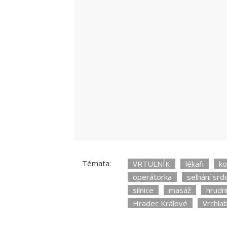
jen domnívat, co k tomu mohlo vést.
„znovuzrozená“ Martina.
Témata:
VRTULNÍK
lékaři
ko
operátorka
selhání srd
silnice
masáž
hrudn
Hradec Králové
Vrchlab