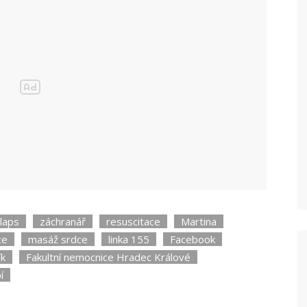
 Ani genetika na příčinu nepřišla,“
napsala
„Do Indie a Afriky už
nikdy, z Evropy mě
okouzlil Zadar,“ říká
Veronika Havlíková,
která projela přes 50
zemí světa
laps
záchranář
resuscitace
Martina
ce
masáž srdce
linka 155
Facebook
ík
Fakultní nemocnice Hradec Králové
í