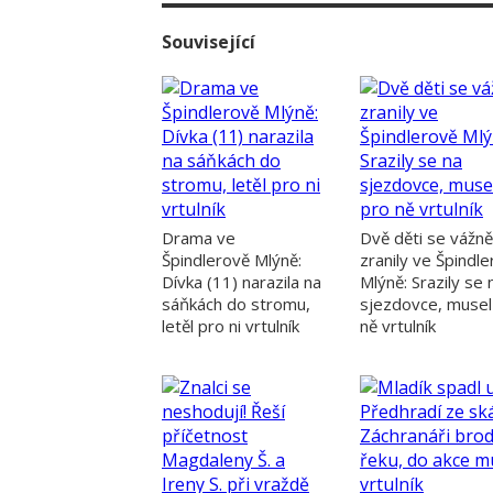
Související
Drama ve
Dvě děti se vážně
Špindlerově Mlýně:
zranily ve Špindl
Dívka (11) narazila na
Mlýně: Srazily se 
sáňkách do stromu,
sjezdovce, musel
letěl pro ni vrtulník
ně vrtulník