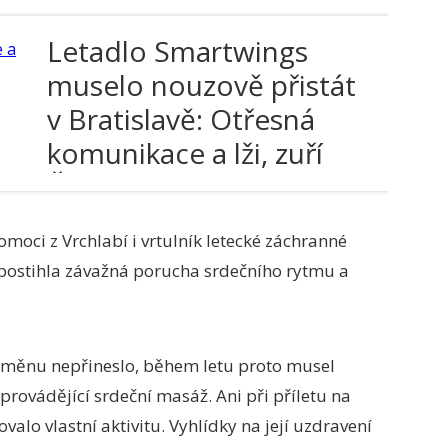
Letadlo Smartwings
muselo nouzově přistát
v Bratislavě: Otřesná
komunikace a lži, zuří
Češi
moci z Vrchlabí i vrtulník letecké záchranné
nu postihla závažná porucha srdečního rytmu a
ů změnu nepřineslo, během letu proto musel
provádějící srdeční masáž. Ani při příletu na
valo vlastní aktivitu. Vyhlídky na její uzdravení