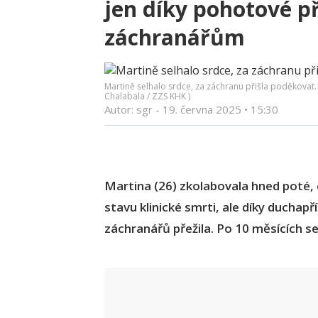
jen díky pohotové př
záchranářům
Martině selhalo srdce, za záchranu přišla poděkovat.
Chalabala / ZZS KHK )
Autor: sgr -
19. června 2025
•
15:30
Martina (26) zkolabovala hned poté, c
stavu klinické smrti, ale díky duchap
záchranářů přežila. Po 10 měsících s