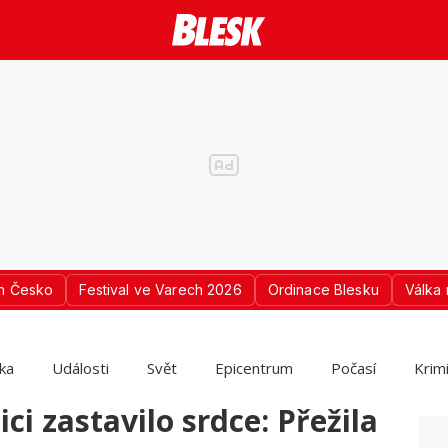
n Česko
Festival ve Varech 2026
Ordinace Blesku
Válka 
ika
Události
Svět
Epicentrum
Počasí
Krim
ici zastavilo srdce: Přežila