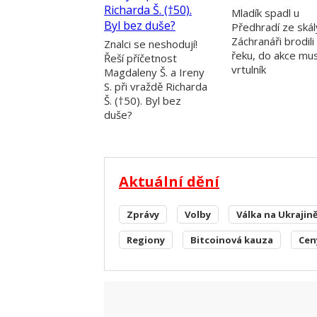
Mladík spadl u
Předhradí ze skál
Záchranáři brodili
Znalci se neshodují!
řeku, do akce mu
Řeší příčetnost
vrtulník
Magdaleny Š. a Ireny
S. při vraždě Richarda
Š. (†50). Byl bez
duše?
Aktuální dění
Zprávy
Volby
Válka na Ukrajin
Regiony
Bitcoinová kauza
Cen