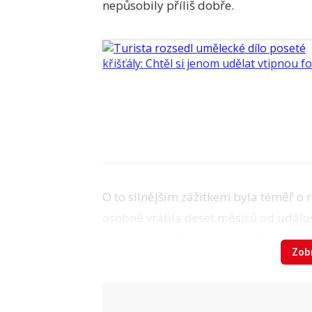
nepůsobily příliš dobře.
O to silnějším zážitkem byla téměř o 
osobně vrátila deset měsíců od události
záchraně podíleli. Její návrat byl p
Zobr
Na facebooku mladá žena později pod
na otázku, co její kolaps způsobilo:
„D