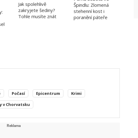
Jak spolehlivě
Špindlu: Zlomená
zakryjete šediny?
stehenní kost i
y:
Tohle musíte znát
poranění páteře
sel
ě
Počasí
Epicentrum
Krimi
y v Chorvatsku