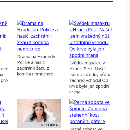
Drama na Hradecku:
Policie a hasiči
Svědek masakru v
zachránili ženu z
erově
Hradci Petr: Našel
komína nemocnice
na
jsem vražedný nůž u
 pro
zadního vchodu! Od
krve byla jen spodní
hrana
REKLAMA
Perná sobota ve