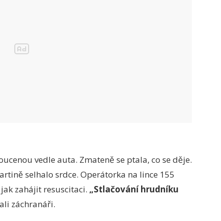
oucenou vedle auta. Zmateně se ptala, co se děje.
rtině selhalo srdce. Operátorka na lince 155
ak zahájit resuscitaci.
„Stlačování hrudníku
li záchranáři.