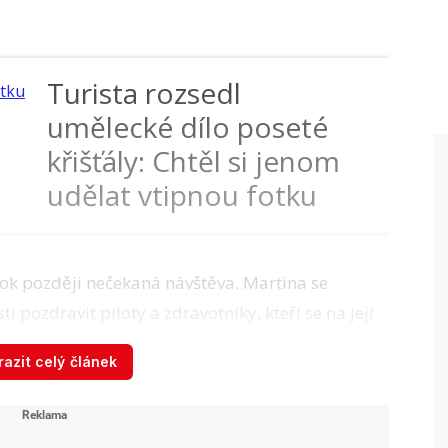
Turista rozsedl
umělecké dílo poseté
křišťály: Chtěl si jenom
udělat vtipnou fotku
rok později nečekaná návštěva. Martina se
 pozdravit piloty a zdravotníky, kteří se na její
ro všechny obrovskou odměnou.
azit celý článek
ěkovala ještě jednou a otevřeně odpověděla i
o teď přesnou příčinu zástavy nevím, můžu se