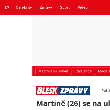
Celebrity
Zprávy
Sport
Video
Macinka vs. Pavel
StarDance
Made i
Polit
Martině (26) se na ul