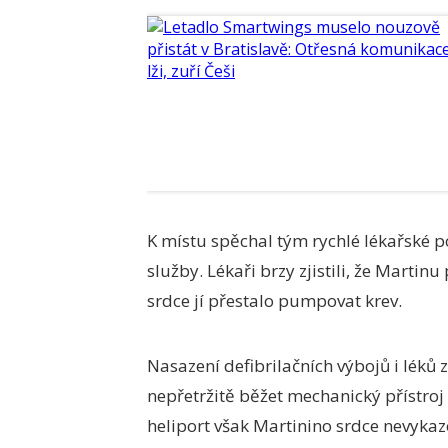
K místu spěchal tým rychlé lékařské po
služby. Lékaři brzy zjistili, že Marti
srdce jí přestalo pumpovat krev.
Nasazení defibrilačních výbojů i lék
nepřetržitě běžet mechanický přístroj 
heliport však Martinino srdce nevykazo