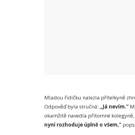
Mladou řidičku nalezla přítelkyně zhr
Odpověď byla stručná:
„Já nevím.“
Ma
okamžitě navedla přítomné kolegyně, j
nyní rozhoduje úplně o všem,“
popsa