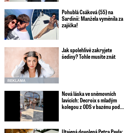
Pohublá Csáková (55) na
Sardinii: Manžela vyměnila za
zajíčka!
Jak spolehlivě zakryjete
šediny? Tohle musíte znát
REKLAMA
Nová láska ve sněmovních
lavicích: Decroix s mladým
kolegou z ODS v bazénu pod…
Utajená dovolená Petra Pavla: