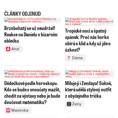
ČLÁNKY ODJINUD
Brzobohatý se už neudržel!
Tropické noci a špatný
Reakce na Danielu v bizarním
spánek: Proč nás horko
oblečku
obírá o klid a kdy už jde o
úzkost?
Aha!
Dáma
Dědečkové podle horoskopu.
Miluje ji i Zendaya! Sukně,
Kdo se bude s vnoučaty mazlit,
která udělá stylový outfit
chodit na výstavy nebo je bude
z obyčejného trička
doučovat matematiku?
Ženy
Maminka