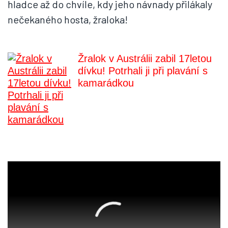
hladce až do chvíle, kdy jeho návnady přilákaly
nečekaného hosta, žraloka!
Žralok v Austrálii zabil 17letou
dívku! Potrhali ji při plavání s
kamarádkou