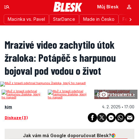
Můj Blesk
Macinka vs. Pavel
StarDance
Made in Česko
Festiva
Mrazivé video zachytilo útok
žraloka: Potápěč s harpunou
bojoval pod vodou o život
6
Fotogalerie >
kjm
4. 2. 2025 • 17:00
Diskuze (3)
Jak vám má Google doporučovat Blesk?