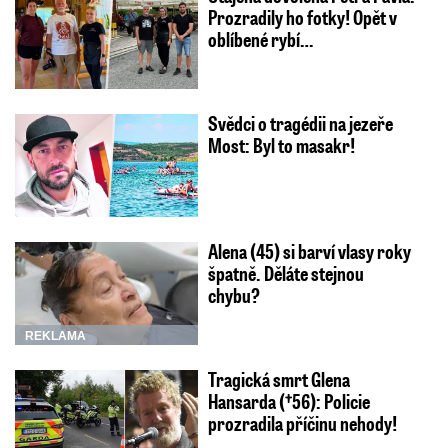
Prozradily ho fotky! Opět v
oblíbené rybí…
Svědci o tragédii na jezeře
Most: Byl to masakr!
Alena (45) si barví vlasy roky
špatně. Děláte stejnou
chybu?
REKLAMA
Tragická smrt Glena
Hansarda (†56): Policie
prozradila příčinu nehody!