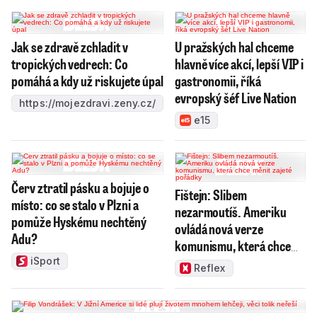
Jak se zdravě zchladit v
U pražských hal chceme
tropických vedrech: Co
hlavně více akcí, lepší VIP i
pomáhá a kdy už riskujete úpal
gastronomii, říká
evropský šéf Live Nation
https://mojezdravi.zeny.cz/
e15
Červ ztratil pásku a bojuje o
Fištejn: Slibem
místo: co se stalo v Plzni a
nezarmoutíš. Ameriku
pomůže Hyskému nechtěný
ovládá nová verze
Adu?
komunismu, která chce
měnit zajeté pořádky
iSport
Reflex