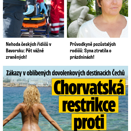
Nehoda českých řidičů v
Průvodkyně pozůstalých
Bavorsku: Pět vážně
rodičů: Syna ztratila o
zraněných!
prázdninách!
Zákazy v dovolenkových rájích: Restrikce proti naháčům!