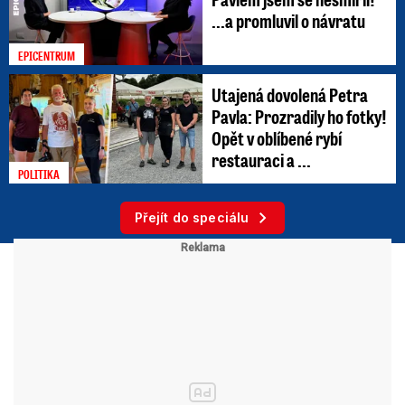
...a promluvil o návratu
EPICENTRUM
Utajená dovolená Petra
Pavla: Prozradily ho fotky!
Opět v oblíbené rybí
restauraci a ...
POLITIKA
Přejít do speciálu