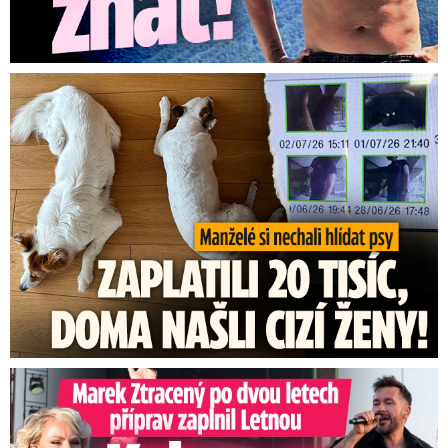
Za hlídání psů zaplatili 20 tisíc, doma našli cizí ženy!
Marek Ztracený na Letné: Pártlová stopla koncert