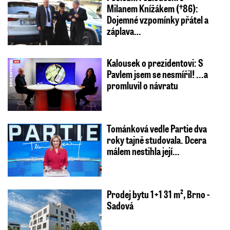
Milanem Knížákem (†86):
Dojemné vzpomínky přátel a
záplava…
Kalousek o prezidentovi: S
Pavlem jsem se nesmířil! ...a
promluvil o návratu
Tománková vedle Partie dva
roky tajně studovala. Dcera
málem nestihla její…
Prodej bytu 1+1 31 m², Brno -
Sadová