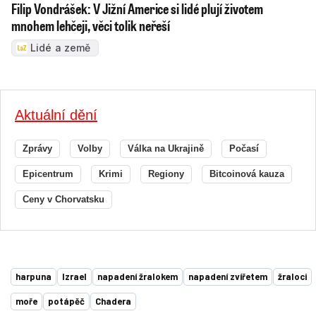
Filip Vondrášek: V Jižní Americe si lidé plují životem
mnohem lehčeji, věci tolik neřeší
Lidé a země
Aktuální dění
Zprávy
Volby
Válka na Ukrajině
Počasí
Epicentrum
Krimi
Regiony
Bitcoinová kauza
Ceny v Chorvatsku
harpuna
Izrael
napadení žralokem
napadení zvířetem
žraloci
moře
potápěč
Chadera