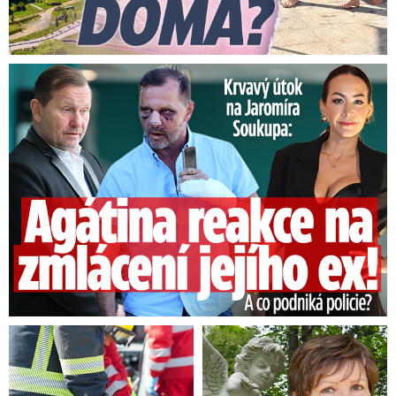
Útok na Jaromíra Soukupa: Reakce Agáty na zmlácení jejího ex