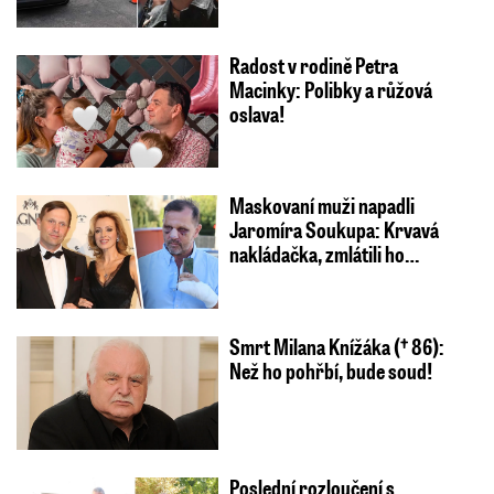
Radost v rodině Petra
Macinky: Polibky a růžová
oslava!
Maskovaní muži napadli
Jaromíra Soukupa: Krvavá
nakládačka, zmlátili ho…
Smrt Milana Knížáka († 86):
Než ho pohřbí, bude soud!
Poslední rozloučení s