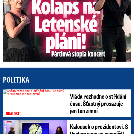
POLITIKA
Vláda rozhodne o střídání
času: Šťastný prosazuje
jen ten zimní
UDÁLOSTI
Kalousek o prezidentovi: S
Pavlem jsem se nesmířil!