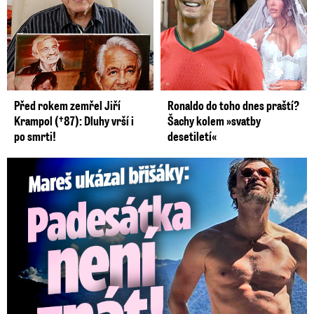
Před rokem zemřel Jiří
Ronaldo do toho dnes praští?
Krampol (†87): Dluhy vrší i
Šachy kolem »svatby
po smrti!
desetiletí«
Mareš v dokonalé formě ukázal břišáky: Padesátka není znát