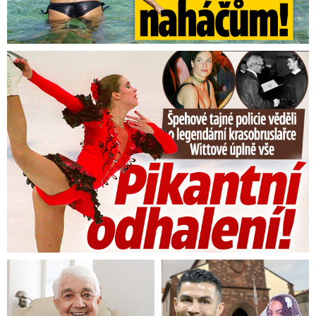
Tajná policie špehovala krasobruslařku Wittovou: Pikantní ...