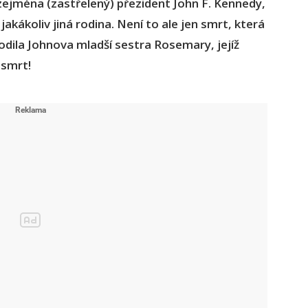
 zejména (zastřelený) přezident John F. Kennedy,
akákoliv jiná rodina. Není to ale jen smrt, která
odila Johnova mladší sestra Rosemary, jejíž
 smrt!