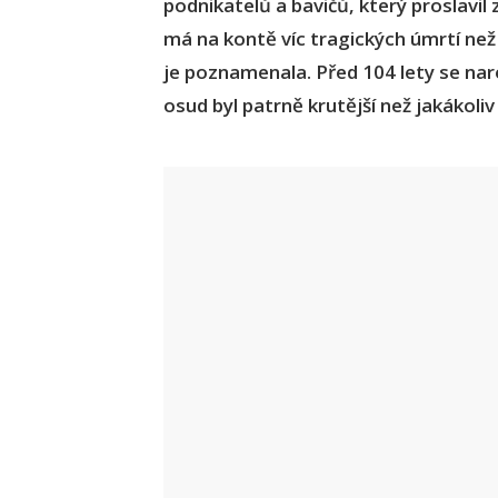
podnikatelů a bavičů, který proslavil
má na kontě víc tragických úmrtí než j
je poznamenala. Před 104 lety se nar
osud byl patrně krutější než jakákoliv