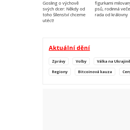
Gosling o výchově
figurkami milovan
svých dcer: Někdy od
psů, rodinná veče
toho šílenství chceme
rada od královny
utéct!
Aktuální dění
Zprávy
Volby
Válka na Ukrajin
Regiony
Bitcoinová kauza
Cen