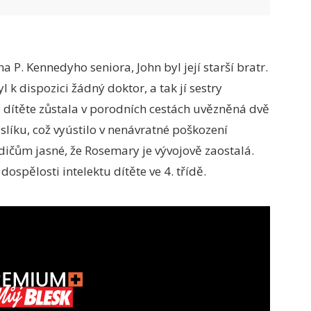
 P. Kennedyho seniora, John byl její starší bratr.
l k dispozici žádný doktor, a tak jí sestry
a dítěte zůstala v porodních cestách uvězněná dvě
slíku, což vyústilo v nenávratné poškození
ičům jasné, že Rosemary je vývojově zaostalá.
ospělosti intelektu dítěte ve 4. třídě.