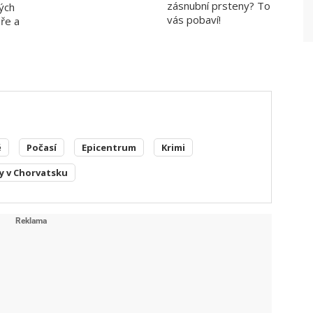
zásnubní prsteny? To
ých
vás pobaví!
ře a
ě
Počasí
Epicentrum
Krimi
y v Chorvatsku