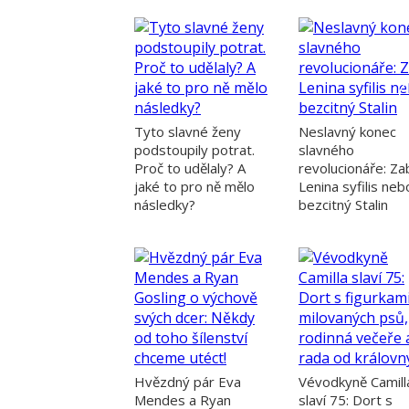
Účet už
Přih
Při
Tyto slavné ženy
Neslavný konec
podstoupily potrat.
slavného
Proč to udělaly? A
revolucionáře: Zab
jaké to pro ně mělo
Lenina syfilis neb
následky?
bezcitný Stalin
Hvězdný pár Eva
Vévodkyně Camill
Mendes a Ryan
slaví 75: Dort s