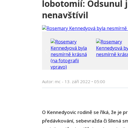
lobotomií: Odsunul j
nenavštívil
Autor: mc -
13. září 2022
•
05:00
O Kennedyovic rodině se říká, že je pr
předávkování, sebevražda či šílená smr