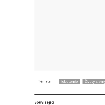
Dočtěte z
Pokračovat ve čtení snad
Registrace do 
Získáte přístup
Užijete si
soutě
Témata:
lobotomie
Životy slavn
C
Související