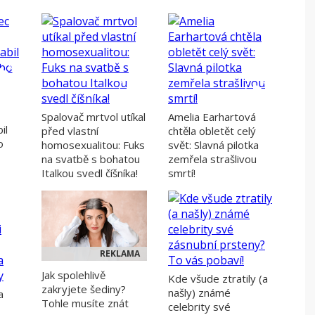
 mám
Přihlásit e-mailem
lásit přes Facebook
hlásit přes Google
Spalovač mrtvol utíkal
Amelia Earhartová
il
před vlastní
chtěla obletět celý
o
homosexualitou: Fuks
svět: Slavná pilotka
na svatbě s bohatou
zemřela strašlivou
Italkou svedl číšníka!
smrtí!
REKLAMA
Jak spolehlivě
Kde všude ztratily (a
zakryjete šediny?
našly) známé
a
Tohle musíte znát
celebrity své