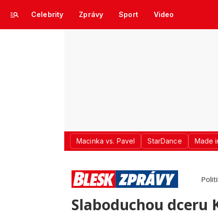
Celebrity
Zprávy
Sport
Video
Macinka vs. Pavel
StarDance
Made i
Polit
Slaboduchou dceru 