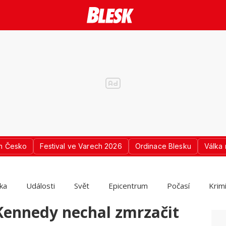
n Česko
Festival ve Varech 2026
Ordinace Blesku
Válka 
ika
Události
Svět
Epicentrum
Počasí
Krim
Kennedy nechal zmrzačit