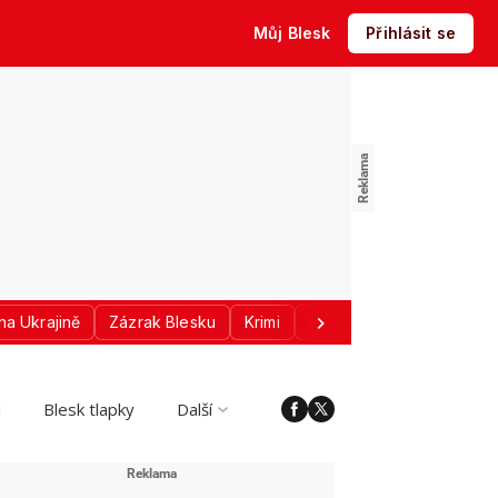
Můj Blesk
Přihlásit se
na Ukrajině
Zázrak Blesku
Krimi
Donald Trump
Sport
i
Blesk tlapky
Další