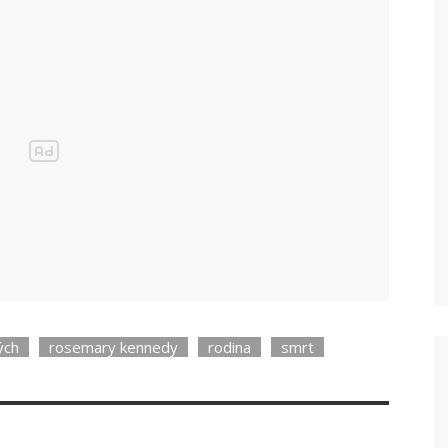
adarmo celý článek
no můžete po registraci do Mého Blesku.
Mého Blesku je
zcela zdarma.
 k veškerému
obsahu Blesku.
že o ceny, slevy a exkluzivní výhody.
ých
rosemary kennedy
rodina
smrt
hci číst dále