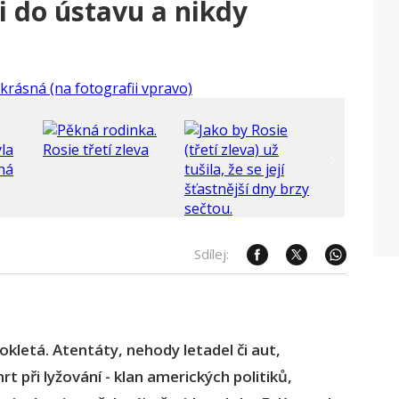
i do ústavu a nikdy
Sdílej:
okletá. Atentáty, nehody letadel či aut,
t při lyžování - klan amerických politiků,