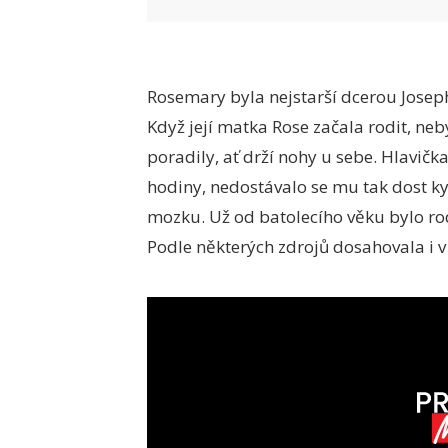
Rosemary byla nejstarší dcerou Josepha
Když její matka Rose začala rodit, neby
poradily, ať drží nohy u sebe. Hlavičk
hodiny, nedostávalo se mu tak dost ky
mozku. Už od batolecího věku bylo rod
Podle některých zdrojů dosahovala i v d