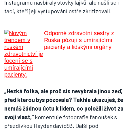
Instagramu nasbíraly stovky lajků, ale našli se i
tací, kteří její vystupování ostře zkritizovali.
Odporné zdravotní sestry z
Ruska pózují s umírajícími
pacienty a lidskými orgány
„Hezká fotka, ale proč sis nevybrala jinou zeď,
před kterou bys pózovala? Takhle ukazuješ, že
nemáš žádnou úctu k lidem, co položili život za
svoji vlast,“
komentuje fotografie fanoušek s
přezdívkou Haydendavid93. Další pod