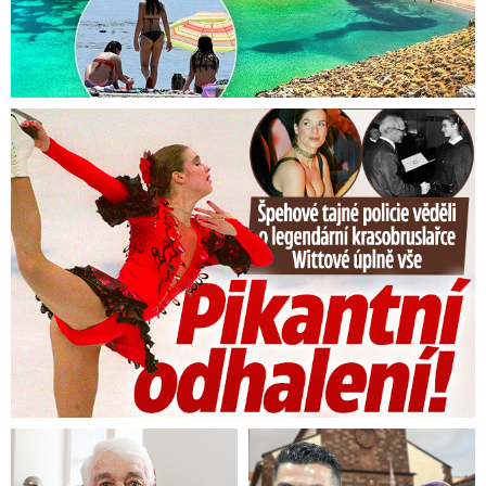
Tajná policie špehovala krasobruslařku Wittovou: Pikantní ...