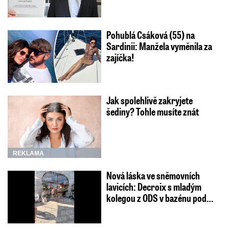
Pohublá Csáková (55) na
Sardinii: Manžela vyměnila za
zajíčka!
Jak spolehlivě zakryjete
šediny? Tohle musíte znát
REKLAMA
Nová láska ve sněmovních
lavicích: Decroix s mladým
kolegou z ODS v bazénu pod…