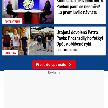
Kalousek o prezidentovi: S
Pavlem jsem se nesmířil!
...a promluvil o návratu
EPICENTRUM
Utajená dovolená Petra
Pavla: Prozradily ho fotky!
Opět v oblíbené rybí
restauraci a ...
POLITIKA
Přejít do speciálu