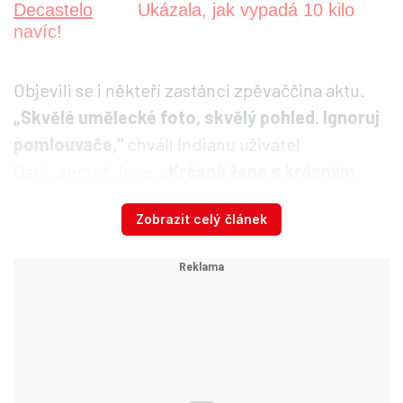
Ukázala, jak vypadá 10 kilo
navíc!
Objevili se i někteří zastánci zpěvaččina aktu.
„Skvělé umělecké foto, skvělý pohled. Ignoruj
pomlouvače,“
chválí Indianu uživatel
Dark_secret_love.
„Krásná žena s krásným
hlasem. Jen do toho,“
přitakává další.
Zobrazit celý článek
Indiana se proslavila svým singlem Solo
Dancing, který dobyl anglickou hitparádu.
Poslechnout si ho můžete níže. Letos koncem
srpna zpěvačka vydala druhé album Not
Girlfriend Material a v listopadu se chystá na
turné.