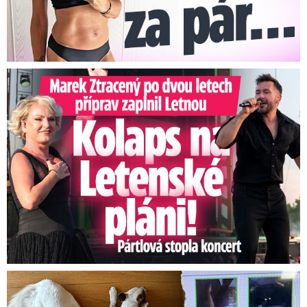
Marek Ztracený na Letné: Pártlová stopla koncert
Za hlídání psů zaplatili 20 tisíc, doma našli cizí ženy!