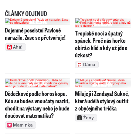
ČLÁNKY ODJINUD
Dojemné poselství Pavlové
Tropické noci a špatný
narazilo: Zase se přetvařuje!
spánek: Proč nás horko
obírá o klid a kdy už jde o
Aha!
úzkost?
Dáma
Dědečkové podle horoskopu.
Miluje ji i Zendaya! Sukně,
Kdo se bude s vnoučaty mazlit,
která udělá stylový outfit
chodit na výstavy nebo je bude
z obyčejného trička
doučovat matematiku?
Ženy
Maminka