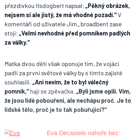
přezdívkou Itsdogbert napsal:
„Pěkný obrázek,
nejsem si ale jistý, že má vhodné pozadí.“
V
komentáři od uživatele Jim_broadbent zase
stojí:
„Velmi nevhodné před pomníkem padlých
za války.“
Matka dvou dětí však oponuje tím, že vojáci
padlí za první světové války by s tímto zajisté
souhlasili.
„Ani nevím, že to byl válečný
pomník,“
hají se zpěvačka.
„Byli jsme opilí. Vím,
že jsou lidé pobouřeni, ale nechápu proč. Je to
lidské tělo, proč je to tak pobuřující?“
Eva Decastelo nahoře bez: