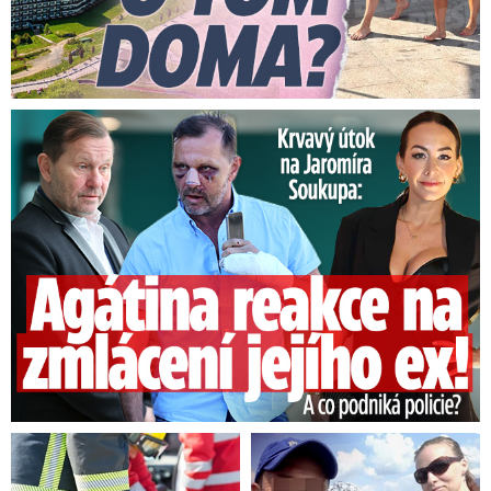
Útok na Jaromíra Soukupa: Reakce Agáty na zmlácení jejího ex