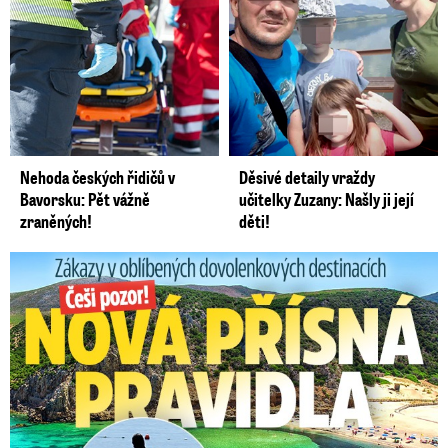
Nehoda českých řidičů v
Děsivé detaily vraždy
Bavorsku: Pět vážně
učitelky Zuzany: Našly ji její
zraněných!
děti!
Zákazy v dovolenkových rájích: Restrikce proti naháčům!