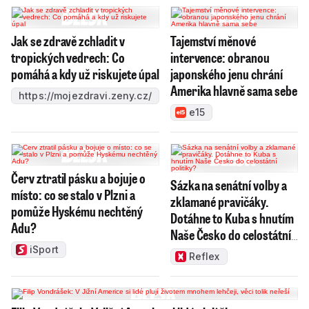
Jak se zdravě zchladit v
Tajemství měnové
tropických vedrech: Co
intervence: obranou
pomáhá a kdy už riskujete úpal
japonského jenu chrání
Amerika hlavně sama sebe
https://mojezdravi.zeny.cz/
e15
Červ ztratil pásku a bojuje o
Sázka na senátní volby a
místo: co se stalo v Plzni a
zklamané pravičáky.
pomůže Hyskému nechtěný
Dotáhne to Kuba s hnutím
Adu?
Naše Česko do celostátní
politiky?
iSport
Reflex