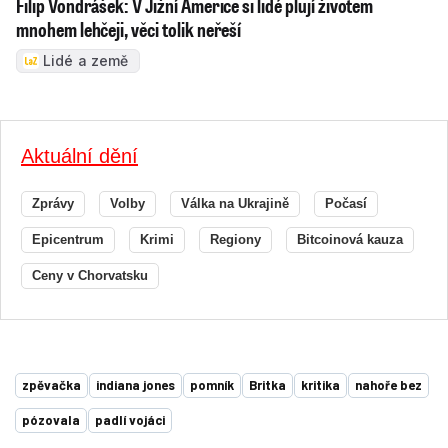
Filip Vondrášek: V Jižní Americe si lidé plují životem
mnohem lehčeji, věci tolik neřeší
Lidé a země
Aktuální dění
Zprávy
Volby
Válka na Ukrajině
Počasí
Epicentrum
Krimi
Regiony
Bitcoinová kauza
Ceny v Chorvatsku
zpěvačka
indiana jones
pomník
Britka
kritika
nahoře bez
pózovala
padlí vojáci