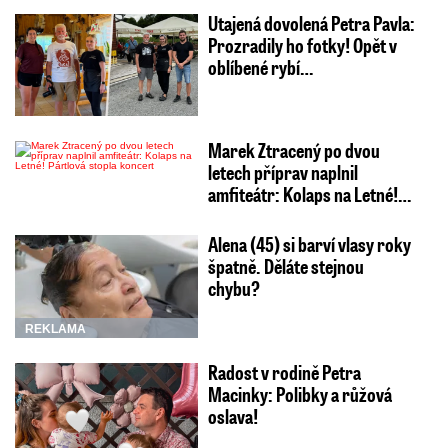
Utajená dovolená Petra Pavla:
Prozradily ho fotky! Opět v
oblíbené rybí…
Marek Ztracený po dvou
letech příprav naplnil
amfiteátr: Kolaps na Letné!…
Alena (45) si barví vlasy roky
špatně. Děláte stejnou
chybu?
REKLAMA
Radost v rodině Petra
Macinky: Polibky a růžová
oslava!