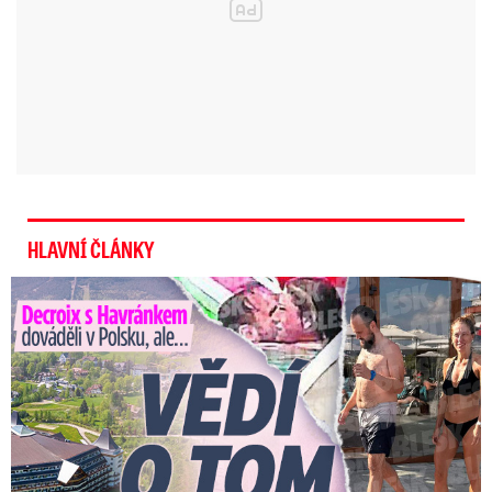
HLAVNÍ ČLÁNKY
Decroix s Havránkem dováděli v Polsku, ale… Vědí o tom doma?