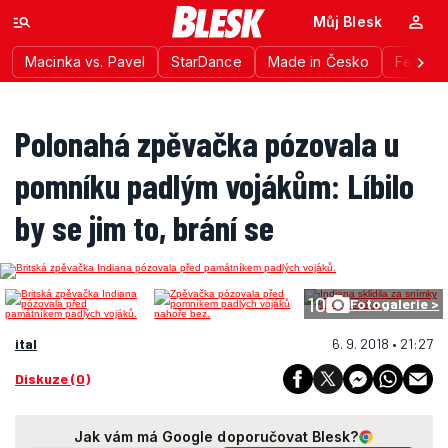
Můj Blesk
Macinka vs. Pavel
StarDance
Made in Česko
Festiva
Polonahá zpěvačka pózovala u
pomníku padlým vojákům: Líbilo
by se jim to, brání se
10
Fotogalerie >
ital
6. 9. 2018 • 21:27
Diskuze (0)
Jak vám má Google doporučovat Blesk?