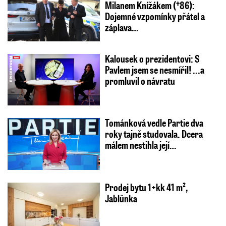
Milanem Knížákem (†86):
Dojemné vzpomínky přátel a
záplava…
Kalousek o prezidentovi: S
Pavlem jsem se nesmířil! ...a
promluvil o návratu
Tománková vedle Partie dva
roky tajně studovala. Dcera
málem nestihla její…
Prodej bytu 1+kk 41 m²,
Jablůnka