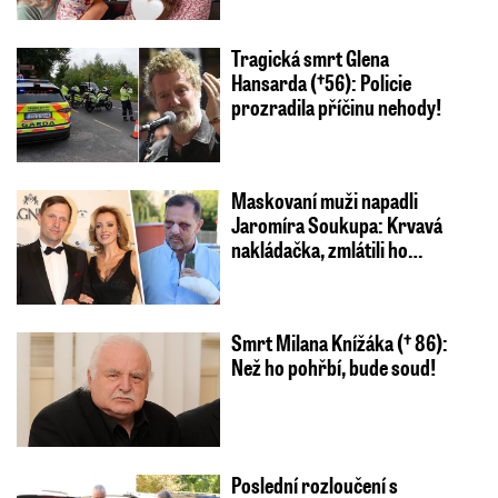
Tragická smrt Glena
Hansarda (†56): Policie
prozradila příčinu nehody!
Maskovaní muži napadli
Jaromíra Soukupa: Krvavá
nakládačka, zmlátili ho…
Smrt Milana Knížáka († 86):
Než ho pohřbí, bude soud!
Poslední rozloučení s