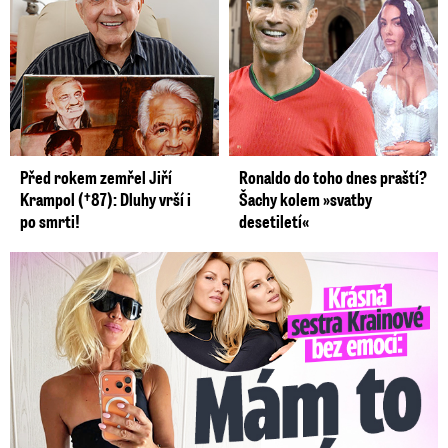
Před rokem zemřel Jiří
Ronaldo do toho dnes praští?
Krampol (†87): Dluhy vrší i
Šachy kolem »svatby
po smrti!
desetiletí«
Krásná sestra Krainové bez emocí: Mám to za pár…