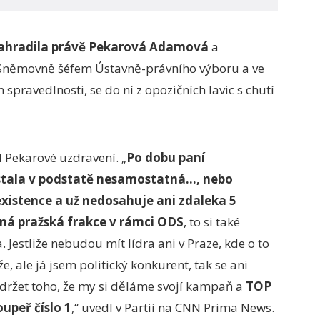
nahradila právě Pekarová Adamová
a
e Sněmovně šéfem Ústavně-právního výboru a ve
pravedlnosti, se do ní z opozičních lavic s chutí
l Pekarové uzdravení. „
Po dobu paní
 stala v podstatě nesamostatná…, nebo
existence a už nedosahuje ani zdaleka 5
tná pražská frakce v rámci ODS
, to si také
 Jestliže nebudou mít lídra ani v Praze, kde o to
že, ale já jsem politický konkurent, tak se ani
 držet toho, že my si děláme svojí kampaň a
TOP
oupeř číslo 1
,“ uvedl v Partii na CNN Prima News.