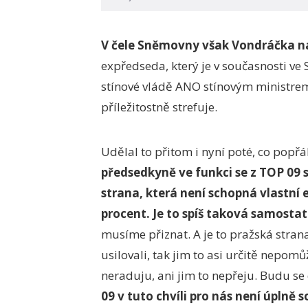
V čele Sněmovny však Vondráčka 
expředseda, který je v současnosti v
stínové vládě ANO stínovým ministrem s
příležitostně strefuje.
Udělal to přitom i nyní poté, co popřá
předsedkyně ve funkci se z TOP 09
strana, která není schopná vlastní 
procent. Je to spíš taková samosta
musíme přiznat. A je to pražská strana.
usilovali, tak jim to asi určitě nepomů
neraduju, ani jim to nepřeju. Budu se
09 v tuto chvíli pro nás není úplně s