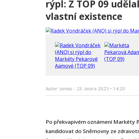
rýpl: Z TOP 09 uděl
vlastní existence
Autor: simao -
23. února 2025
•
14:20
Po překvapivém oznámení Markéty P
kandidovat do Sněmovny ze zdravotní