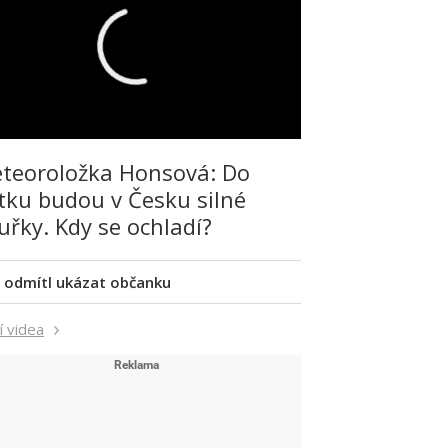
teoroložka Honsová: Do
tku budou v Česku silné
uřky. Kdy se ochladí?
 odmítl ukázat občanku
í videa