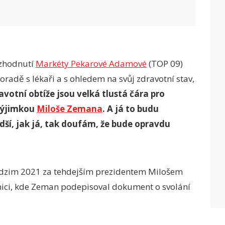
ozhodnutí
Markéty Pekarové Adamové
(TOP 09)
adě s lékaři a s ohledem na svůj zdravotní stav,
avotní obtíže jsou velká tlustá čára pro
 výjimkou
Miloše Zemana
. A já to budu
ší, jak já, tak doufám, že bude opravdu
podzim 2021 za tehdejším prezidentem Milošem
ici, kde Zeman podepisoval dokument o svolání