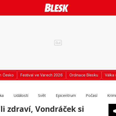
n Česko
Festival ve Varech 2026
Ordinace Blesku
Válka 
ika
Události
Svět
Epicentrum
Počasí
Krim
i zdraví, Vondráček si