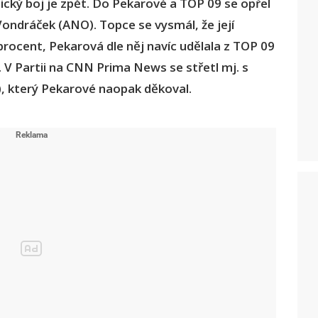
ický boj je zpět. Do Pekarové a TOP 09 se opřel
ondráček (ANO). Topce se vysmál, že její
procent, Pekarová dle něj navíc udělala z TOP 09
 V Partii na CNN Prima News se střetl mj. s
 který Pekarové naopak děkoval.