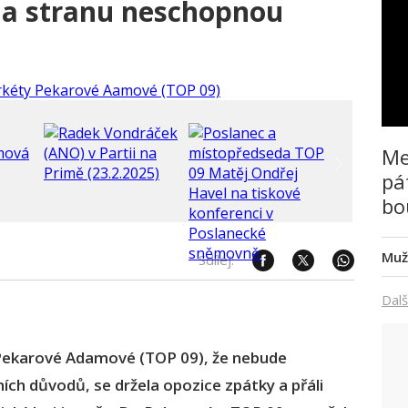
ala stranu neschopnou
Me
pá
bo
Muž
Sdílej:
Dalš
ekarové Adamové (TOP 09), že nebude
ch důvodů, se držela opozice zpátky a přáli