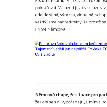
Rozumím tomu, že říká, že za okolnost
pokračovat. Vzkazuji jí, aby se uzdrav
odejde silná, výrazná, viditelná, scho
každý jsme nahraditelný, že prostě se
Primě Němcová.
Němcová chápe, že situace pro part
že i oni se s ní vypořádají. „Umím si to