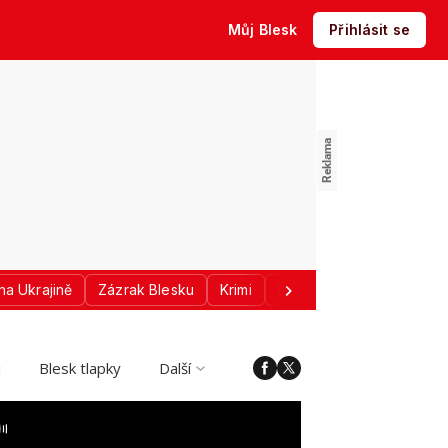
Můj Blesk
Přihlásit se
na Ukrajině
Zázrak Blesku
Krimi
Donald Trump
Sport
i
Blesk tlapky
Další