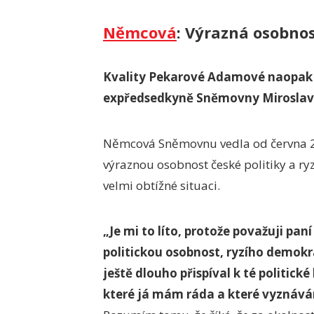
Němcová
: Výrazná osobno
Kvality Pekarové Adamové naopak oc
expředsedkyně Sněmovny Mirosla
Němcová Sněmovnu vedla od června 20
výraznou osobnost české politiky a ryz
velmi obtížné situaci.
„Je mi to líto, protože považuji 
politickou osobnost, ryzího demokr
ještě dlouho přispíval k té politick
které já mám ráda a které vyznávám