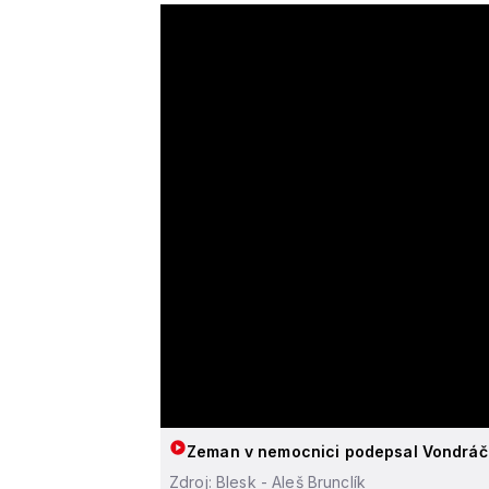
Zeman v nemocnici podepsal Vondráčk
Zdroj: Blesk - Aleš Brunclík