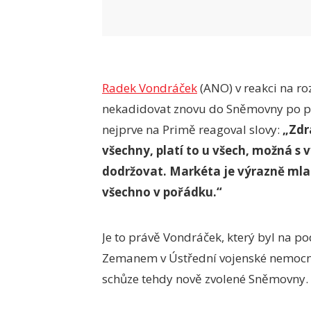
Radek Vondráček
(ANO) v reakci na r
nekadidovat znovu do Sněmovny po por
nejprve na Primě reagoval slovy:
„Zdr
všechny, platí to u všech, možná s
dodržovat. Markéta je výrazně mlad
všechno v pořádku.“
Je to právě Vondráček, který byl na 
Zemanem v Ústřední vojenské nemocn
schůze tehdy nově zvolené Sněmovny.