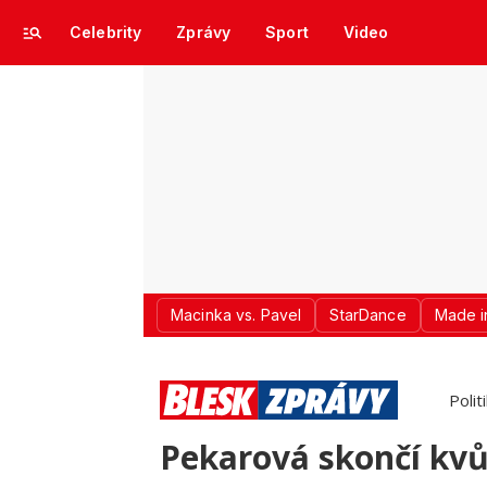
Celebrity
Zprávy
Sport
Video
Macinka vs. Pavel
StarDance
Made i
Polit
Pekarová skončí kvůl