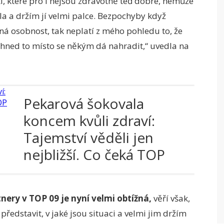
í, které pro i nejsou zdravotně teď dobré, nemůže
ila a držím jí velmi palce. Bezpochyby když
pná osobnost, tak neplatí z mého pohledu to, že
 hned to místo se někým dá nahradit,“ uvedla na
Pekarová šokovala
koncem kvůli zdraví:
Tajemství věděli jen
nejbližší. Co čeká TOP
09 a Spolu?
nery v TOP 09 je nyní velmi obtížná,
věří však,
 představit, v jaké jsou situaci a velmi jim držím