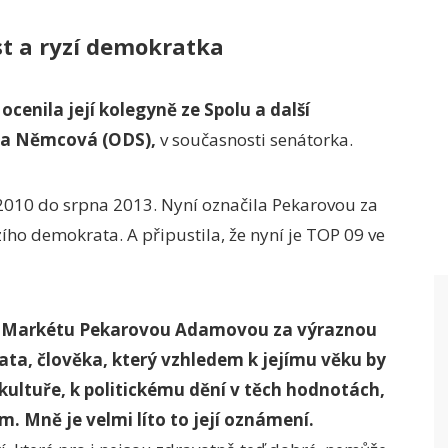
st a ryzí demokratka
enila její kolegyně ze Spolu a další
va Němcová (ODS),
v současnosti senátorka.
10 do srpna 2013. Nyní označila Pekarovou za
ího demokrata. A připustila, že nyní je TOP 09 ve
paní Markétu Pekarovou Adamovou za výraznou
ata, člověka, který vzhledem k jejímu věku by
é kultuře, k politickému dění v těch hodnotách,
. Mně je velmi líto to její oznámení.