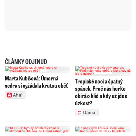
ČLÁNKY ODJINUD
Marta Kubišová: Úmorná
Tropické noci a špatný
vedra si vyžádala krutou oběť
spánek: Proč nás horko
obírá o klid a kdy už jde o
Aha!
úzkost?
Dáma