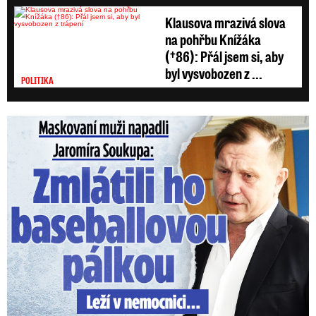
Klausova mrazivá slova
na pohřbu Knížáka
(†86): Přál jsem si, aby
byl vysvobozen z ...
POLITIKA
Maskovaní muži napadli Jaromíra Soukupa: Krvavá nakládačka