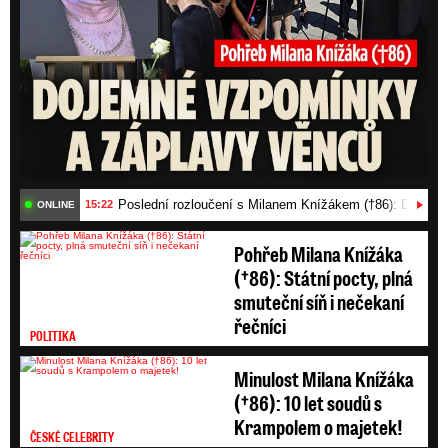
Poslední rozloučení s Milanem Knížákem (†86): Dojemn
15:22
ONLINE
Pohřeb Milana Knížáka
(†86): Státní pocty, plná
smuteční síň i nečekaní
řečníci
POLITIKA
Minulost Milana Knížáka
(†86): 10 let soudů s
Krampolem o majetek!
ČESKÉ CELEBRITY