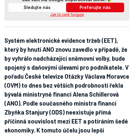
Sledujte nás
Preferujte nás
Jak to celé funguje
Systém elektronické evidence tržeb (EET),
který by hnutí ANO znovu zavedlo v případě, že
by vyhrálo nadcházející sněmovní volby, bude
spojený s daňovými úlevami pro podnikatele. V
pořadu České televize Otázky Václava Moravce
(OVM) to dnes bez větších podrobností řekla
bývalá ministryně financí Alena Schillerová
(ANO). Podle současného ministra financí
Zbyňka Stanjury (ODS) neexistuje přímá
příčinná souvislost mezi EET a potíráním šedé
ekonomiky. K tomuto účelu jsou lepší