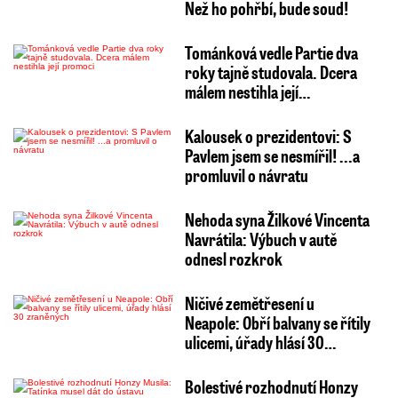
Než ho pohřbí, bude soud!
Tománková vedle Partie dva
roky tajně studovala. Dcera
málem nestihla její…
Kalousek o prezidentovi: S
Pavlem jsem se nesmířil! ...a
promluvil o návratu
Nehoda syna Žilkové Vincenta
Navrátila: Výbuch v autě
odnesl rozkrok
Ničivé zemětřesení u
Neapole: Obří balvany se řítily
ulicemi, úřady hlásí 30…
Bolestivé rozhodnutí Honzy