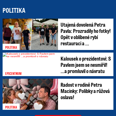
POLITIKA
Utajená dovolená Petra
Pavla: Prozradily ho fotky!
Opět v oblíbené rybí
restauraci a ...
POLITIKA
Kalousek o prezidentovi: S
Pavlem jsem se nesmířil!
...a promluvil o návratu
EPICENTRUM
Radost v rodině Petra
Macinky: Polibky a růžová
oslava!
POLITIKA