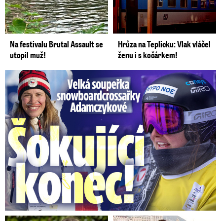
Na festivalu Brutal Assault se
Hrůza na Teplicku: Vlak vláčel
utopil muž!
ženu i s kočárkem!
Velká soupeřka Adamczykové: Šokující konec!