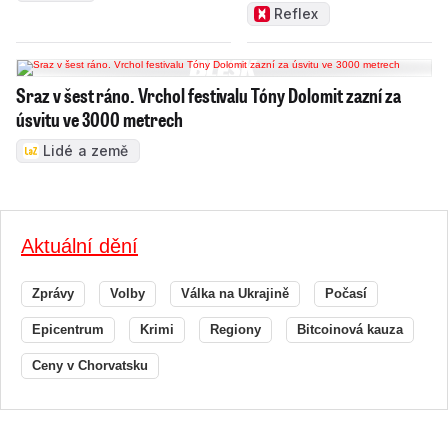
ním
Reflex
Sraz v šest ráno. Vrchol festivalu Tóny Dolomit zazní za
úsvitu ve 3000 metrech
Lidé a země
Aktuální dění
Zprávy
Volby
Válka na Ukrajině
Počasí
Epicentrum
Krimi
Regiony
Bitcoinová kauza
Ceny v Chorvatsku