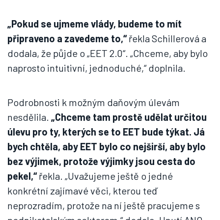
„Pokud se ujmeme vlády, budeme to mít
připraveno a zavedeme to,“
řekla Schillerová a
dodala, že půjde o „EET 2.0“. „Chceme, aby bylo
naprosto intuitivní, jednoduché,“ doplnila.
Podrobnosti k možným daňovým úlevám
nesdělila.
„Chceme tam prostě udělat určitou
úlevu pro ty, kterých se to EET bude týkat. Já
bych chtěla, aby EET bylo co nejširší, aby bylo
bez výjimek, protože výjimky jsou cesta do
pekel,“
řekla. „Uvažujeme ještě o jedné
konkrétní zajímavé věci, kterou teď
neprozradím, protože na ní ještě pracujeme s