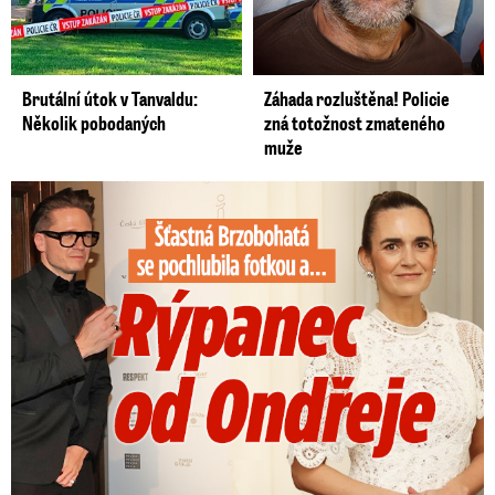
Brutální útok v Tanvaldu:
Záhada rozluštěna! Policie
Několik pobodaných
zná totožnost zmateného
muže
Šťastná Brzobohatá se pochlubila fotkou: Rýpanec od Ondřeje