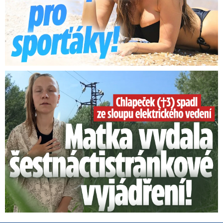
Smrtelný pád chlapce: Matka vydala vyjádření na 16 stran