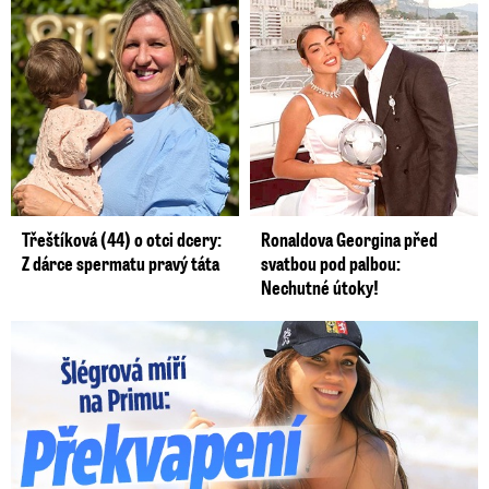
Třeštíková (44) o otci dcery:
Ronaldova Georgina před
Z dárce spermatu pravý táta
svatbou pod palbou:
Nechutné útoky!
Lucie Šlégrová míří na Primu. Překvapení pro sporťáky!