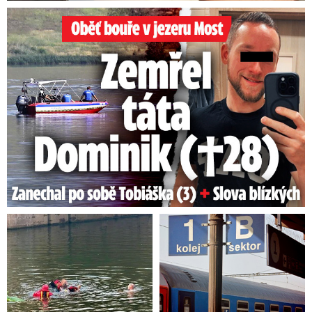
Oběť bouře v jezeru Most: Zemřel táta Dominik (†28)