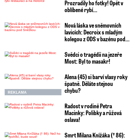
Prozradily ho fotky! Opět v
oblíbené rybí…
Nová láska ve sněmovních
lavicích: Decroix s mladým
kolegou z ODS v bazénu pod…
Svědci o tragédii na jezeře
Most: Byl to masakr!
Alena (45) si barví vlasy roky
špatně. Děláte stejnou
chybu?
REKLAMA
Radost v rodině Petra
Macinky: Polibky a růžová
oslava!
Smrt Milana Knížáka († 86):