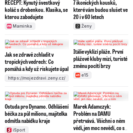
RECEPT: Kynutý švestkový
7 ikonických kousků,
koláč s drobenkou. Klasika, se
které vám budou slušet ve
kterou zabodujete
20 i v 60 letech
Maminka
Ženy
Itálie vyklízí pláže. První
Jak se zdravě zchladit v
plážové kluby mizí, turisté
tropických vedrech: Co
změnu pocítí brzy
pomáhá a kdy už riskujete úpal
e15
https://mojezdravi.zeny.cz/
Ostuda pro Dynamo. Odhlášení
Marek Adamczyk:
béčka za půl milionu, majitelka
Problém na DAMU
odmítla nabídku kraje
přetrvává. Všichni o něm
vědí, jen moc nevědí, co s
iSport