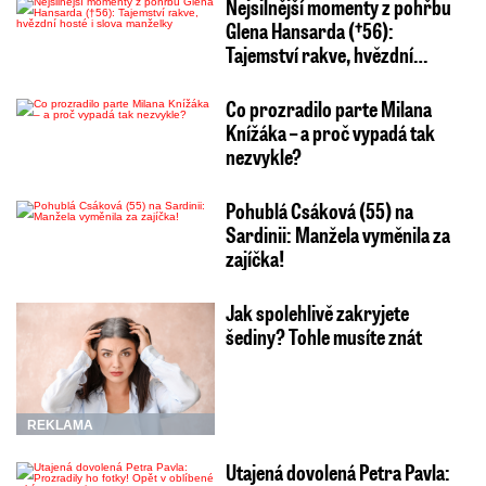
Nejsilnější momenty z pohřbu
Glena Hansarda (†56):
Tajemství rakve, hvězdní…
Co prozradilo parte Milana
Knížáka – a proč vypadá tak
nezvykle?
Pohublá Csáková (55) na
Sardinii: Manžela vyměnila za
zajíčka!
Jak spolehlivě zakryjete
šediny? Tohle musíte znát
REKLAMA
Utajená dovolená Petra Pavla: