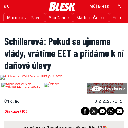
Můj Blesk
Macinka vs. Pavel
StarDance
Made in Česko
Festiva
Schillerová: Pokud se ujmeme
vlády, vrátíme EET a přidáme k ní
daňové úlevy
14
Fotogalerie >
ČTK , lig
9. 2. 2025 • 21:21
Diskuze (10)
Jak vám má Google doporučovat Blesk?