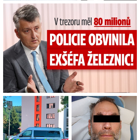
V trezoru měl 80 milionů: Policie obvinila exšéfa železnic!