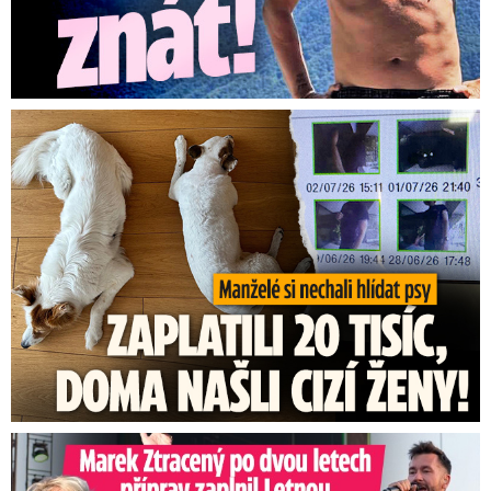
Za hlídání psů zaplatili 20 tisíc, doma našli cizí ženy!
Marek Ztracený na Letné: Pártlová stopla koncert