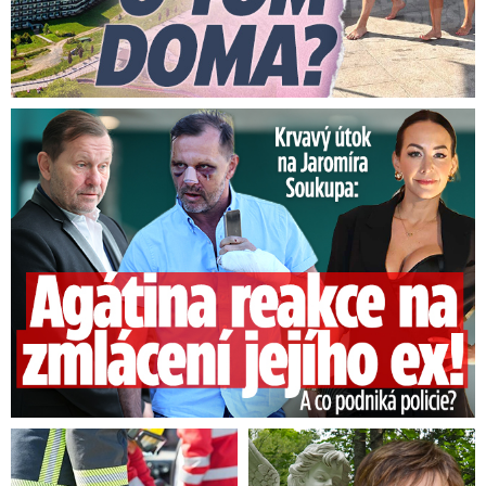
Útok na Jaromíra Soukupa: Reakce Agáty na zmlácení jejího ex