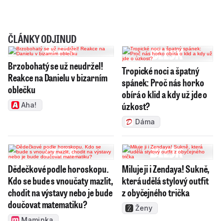
ČLÁNKY ODJINUD
Brzobohatý se už neudržel!
Tropické noci a špatný
Reakce na Danielu v bizarním
spánek: Proč nás horko
oblečku
obírá o klid a kdy už jde o
úzkost?
Aha!
Dáma
Dědečkové podle horoskopu.
Miluje ji i Zendaya! Sukně,
Kdo se bude s vnoučaty mazlit,
která udělá stylový outfit
chodit na výstavy nebo je bude
z obyčejného trička
doučovat matematiku?
Ženy
Maminka