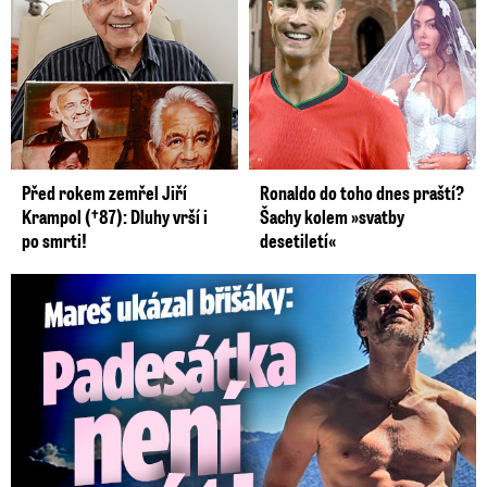
Před rokem zemřel Jiří
Ronaldo do toho dnes praští?
Krampol (†87): Dluhy vrší i
Šachy kolem »svatby
po smrti!
desetiletí«
Mareš v dokonalé formě ukázal břišáky: Padesátka není znát