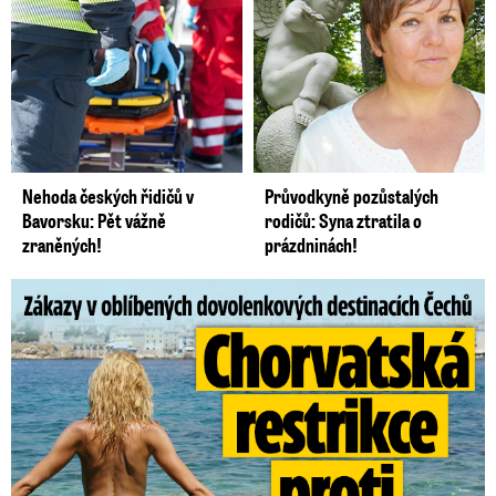
Nehoda českých řidičů v
Průvodkyně pozůstalých
Bavorsku: Pět vážně
rodičů: Syna ztratila o
zraněných!
prázdninách!
Zákazy v dovolenkových rájích: Restrikce proti naháčům!