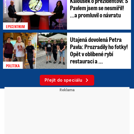
Kalousek o prezidentovi: S
Pavlem jsem se nesmířil!
...a promluvil o návratu
EPICENTRUM
Utajená dovolená Petra
Pavla: Prozradily ho fotky!
Opět v oblíbené rybí
restauraci a ...
POLITIKA
Přejít do speciálu