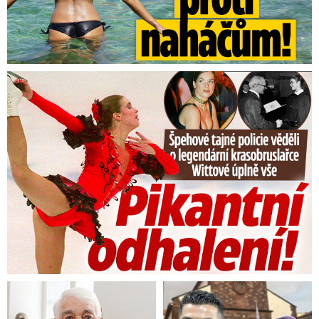
Tajná policie špehovala krasobruslařku Wittovou: Pikantní ...