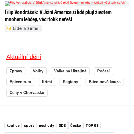
Filip Vondrášek: V Jižní Americe si lidé plují životem
mnohem lehčeji, věci tolik neřeší
Lidé a země
Aktuální dění
Zprávy
Volby
Válka na Ukrajině
Počasí
Epicentrum
Krimi
Regiony
Bitcoinová kauza
Ceny v Chorvatsku
koalice
spory
neshody
ODS
Česko
TOP 09