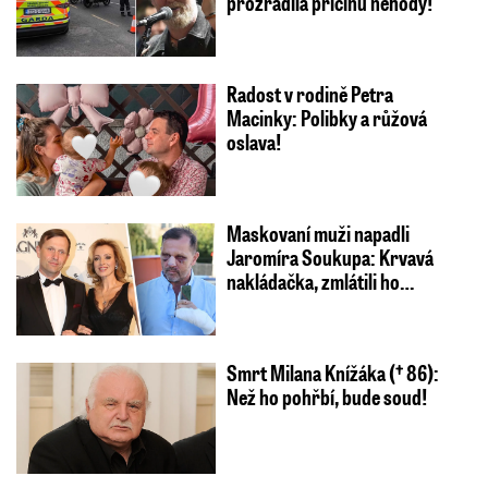
prozradila příčinu nehody!
Radost v rodině Petra
Macinky: Polibky a růžová
oslava!
Maskovaní muži napadli
Jaromíra Soukupa: Krvavá
nakládačka, zmlátili ho…
Smrt Milana Knížáka († 86):
Než ho pohřbí, bude soud!