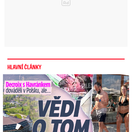
HLAVNÍ ČLÁNKY
Decroix s Havránkem dováděli v Polsku, ale… Vědí o tom doma?