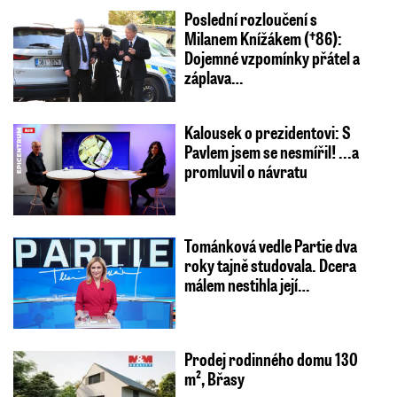
Poslední rozloučení s
Milanem Knížákem (†86):
Dojemné vzpomínky přátel a
záplava…
Kalousek o prezidentovi: S
Pavlem jsem se nesmířil! ...a
promluvil o návratu
Tománková vedle Partie dva
roky tajně studovala. Dcera
málem nestihla její…
Prodej rodinného domu 130
m², Břasy