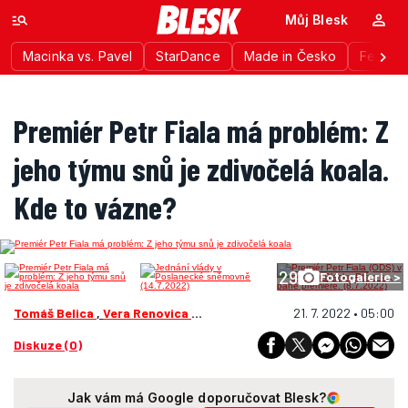
Můj Blesk
Macinka vs. Pavel
StarDance
Made in Česko
Festiva
Premiér Petr Fiala má problém: Z
jeho týmu snů je zdivočelá koala.
Kde to vázne?
29
Fotogalerie >
Tomáš Belica
,
Vera Renovica
, D. Polák
21. 7. 2022 • 05:00
Diskuze (0)
Jak vám má Google doporučovat Blesk?