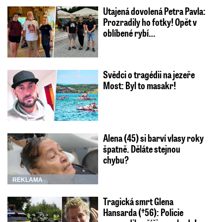
Utajená dovolená Petra Pavla:
Prozradily ho fotky! Opět v
oblíbené rybí…
Svědci o tragédii na jezeře
Most: Byl to masakr!
Alena (45) si barví vlasy roky
špatně. Děláte stejnou
chybu?
REKLAMA
Tragická smrt Glena
Hansarda (†56): Policie