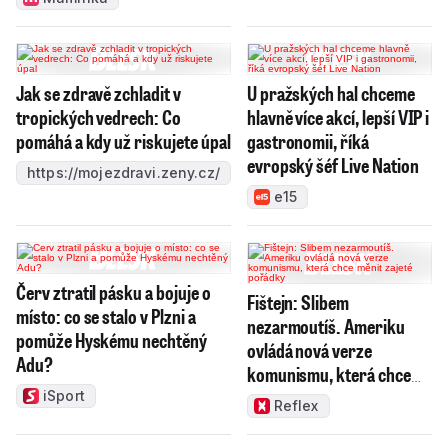
Jak se zdravě zchladit v
U pražských hal chceme
tropických vedrech: Co
hlavně více akcí, lepší VIP i
pomáhá a kdy už riskujete úpal
gastronomii, říká
evropský šéf Live Nation
https://mojezdravi.zeny.cz/
e15
Červ ztratil pásku a bojuje o
Fištejn: Slibem
místo: co se stalo v Plzni a
nezarmoutíš. Ameriku
pomůže Hyskému nechtěný
ovládá nová verze
Adu?
komunismu, která chce
měnit zajeté pořádky
iSport
Reflex