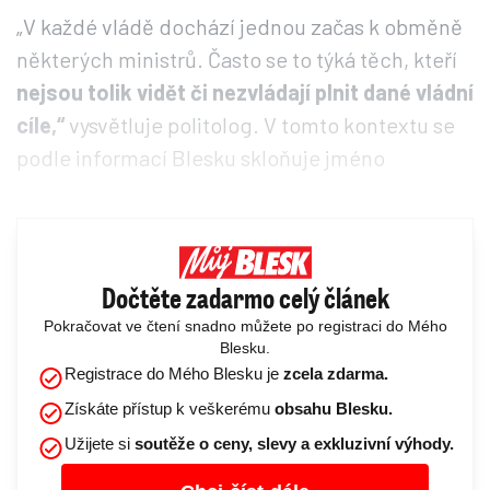
„V každé vládě dochází jednou začas k obměně
některých ministrů. Často se to týká těch, kteří
nejsou tolik vidět či nezvládají plnit dané vládní
cíle,“
vysvětluje politolog. V tomto kontextu se
podle informací Blesku skloňuje jméno
Dočtěte zadarmo celý článek
Pokračovat ve čtení snadno můžete po registraci do Mého
Blesku.
Registrace do Mého Blesku je
zcela zdarma.
Získáte přístup k veškerému
obsahu Blesku.
Užijete si
soutěže o ceny, slevy a exkluzivní výhody.