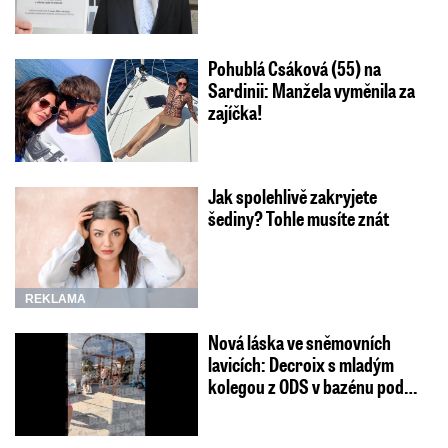
Pohublá Csáková (55) na
Sardinii: Manžela vyměnila za
zajíčka!
Jak spolehlivě zakryjete
šediny? Tohle musíte znát
REKLAMA
Nová láska ve sněmovních
lavicích: Decroix s mladým
kolegou z ODS v bazénu pod…