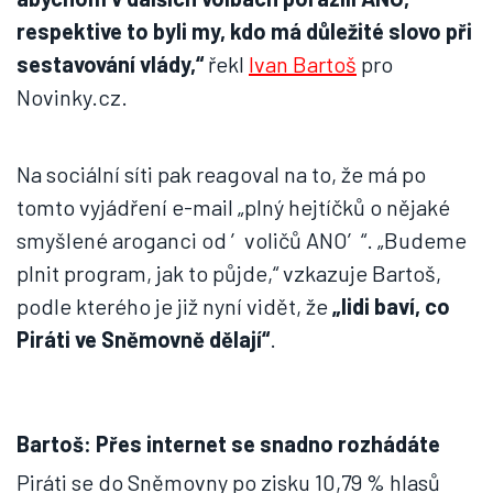
respektive to byli my, kdo má důležité slovo při
sestavování vlády,“
řekl
Ivan Bartoš
pro
Novinky.cz.
Na sociální síti pak reagoval na to, že má po
tomto vyjádření e-mail „plný hejtíčků o nějaké
smyšlené aroganci od ′voličů ANO′“. „Budeme
plnit program, jak to půjde,“ vzkazuje Bartoš,
podle kterého je již nyní vidět, že
„lidi baví, co
Piráti ve Sněmovně dělají“
.
Bartoš: Přes internet se snadno rozhádáte
Piráti se do Sněmovny po zisku 10,79 % hlasů