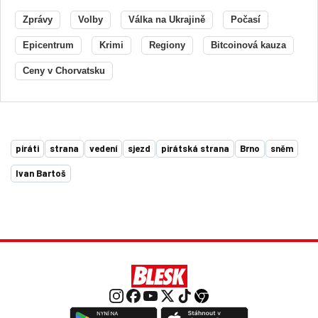
Zprávy
Volby
Válka na Ukrajině
Počasí
Epicentrum
Krimi
Regiony
Bitcoinová kauza
Ceny v Chorvatsku
piráti
strana
vedení
sjezd
pirátská strana
Brno
sněm
Ivan Bartoš