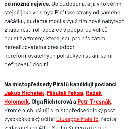
co možná nejvíce.
Do budoucna, a já v to věřím
stejně jako ve smysl Pirátské strany od samého
začátku, budeme moci s využitím nově nabytých
zkušeností roli opozice s podporou voličů
opustit a změny, které jsou pro nás zatím
nerealizovatelné přes odpor
nereformovatelných politických stran, sami
definovat,“ doplnil.
Na místopředsedy Pirátů kandidují poslanci
Jakub Michálek
,
Mikuláš Peksa
,
Radek
Holomčík
, Olga Richterová a
Petr Třešňák
.
Kromě nich usilují o místopředsednický post
vysokoškolský učitel
Giuseppe Maiello
, ředitel
vydavatelství Altar Martin Kučera a ředitel