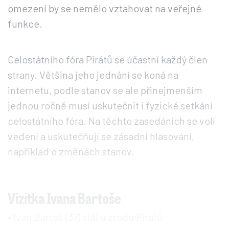
omezení by se nemělo vztahovat na veřejné
funkce.
Celostátního fóra Pirátů se účastní každý člen
strany. Většina jeho jednání se koná na
internetu, podle stanov se ale přinejmenším
jednou ročně musí uskutečnit i fyzické setkání
celostátního fóra. Na těchto zasedáních se volí
vedení a uskutečňují se zásadní hlasování,
například o změnách stanov.
Vizitka Ivana Bartoše
• Ivan Bartoš (37) stál u zrodu Pirátů