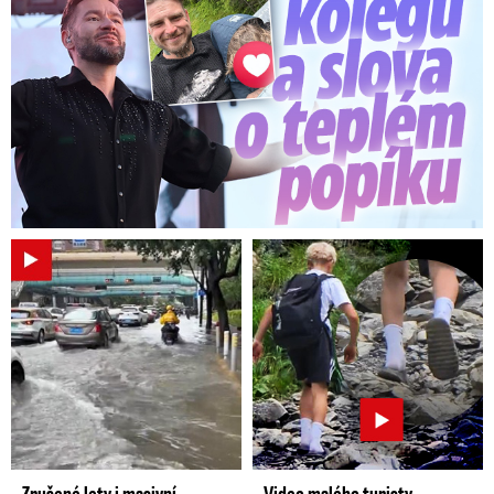
regionální rozvoj
• Aktivně spolupracoval s knihovnami na
projektech standardizace ve vyhledávání a
sdílení informací, paralelně se angažoval v
neziskovém sektoru
• Pracoval pro české i zahraniční firmy jako
specialista na informační technologie; jako
ředitel marketingu startoval nový český
pracovní portál, nyní pracuje na různých
projektech týkajících se kvality dat ve firmách,
budování datových skladů a návrhů
manažerských informačních systémů
Zrušené lety i masivní
Video malého turisty