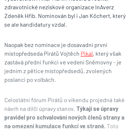
zdravotnické neziskové organizace InAverz
Zdeněk Hřib. Nominován byl i Jan Köchert, který
se ale kandidatury vzdal.
Naopak bez nominace je dosavadní první
místopředseda Pirátů Vojtěch
Pikal
, který však
zastává přední funkci ve vedení Sněmovny - je
jedním z pětice místopředsedů, zvolených
poslanci po volbách.
Celostátní fórum Pirátů o víkendu projedná také
návrh na dílčí úpravy stanov.
Týkají se úpravy
pravidel pro schvalování nových členů strany a
na omezení kumulace funkcí ve straně.
Toto