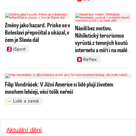
Změny jako hazard. Priske se v
Násilí bez motivu.
Boleslavi přepočítal a ukázal, v
Nihilistický terorismus
čem je Slavia dál
vyrůstá z temných koutů
internetu a míří i na malé
iSport
děti
Reflex
Filip Vondrášek: V Jižní Americe si lidé plují životem
mnohem lehčeji, věci tolik neřeší
Lidé a země
Aktuální dění