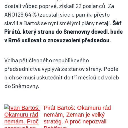
dostali vůbec poprvé, získali 22 poslanců. Za
ANO (29,64 %) zaostali sice o parník, přesto
slavili a Bartoš se nyní smělými plány netají.
Šéf
Pirátů, který stranu do Sněmovny dovedl, bude
v Brně usilovat o znovuzvolení předsedou.
Volba pětičlenného republikového
předsednictva vyplývá ze stanov strany. Podle
nich se musí uskutečnit do tří měsíců od voleb
do Sněmovny.
Pirát Bartoš: Okamuru rád
nemám, Zeman je velký
stratég. A proč nepozvali