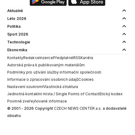
Aktuálně
Léto 2026
Politika
Sport 2026
Technologie
Ekonomika
Kontakty
Redakce
Inzerce
Předplatné
RSS
Kariéra
Autorská práva k publikovaným materiálům
Podmínky pro užívání služby informační společnosti
Informace o zpracování osobních údajů
Cookies
Nastavení soukromí
Vlastnická struktura
Jednotná kontaktní místa / Single Points of Contact
Etický kodex
Povinně zveřejňované informace
© 2001 - 2026 Copyright
CZECH NEWS CENTER a.s.
a dodavatelé
obsahu