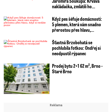
Jaromíra Soukupa: Krvavá
nakládačka, zmlátili ho…
Když pes šéfuje domácnosti:
5 plemen, která vám snadno
přerostou přes hlavu,…
Šťastná Brzobohatá se
pochlubila fotkou: Ondřej si
neodpustil rýpanec
Prodej bytu 2+1 62 m², Brno -
Staré Brno