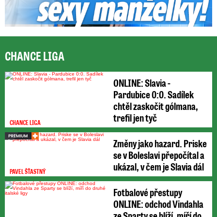
CHANCE LIGA
ONLINE: Slavia -
Pardubice 0:0. Sadílek
chtěl zaskočit gólmana,
trefil jen tyč
CHANCE LIGA
Změny jako hazard. Priske
se v Boleslavi přepočítal a
ukázal, v čem je Slavia dál
PAVEL ŠŤASTNÝ
Fotbalové přestupy
ONLINE: odchod Vindahla
ze Sparty se blíží, míří do