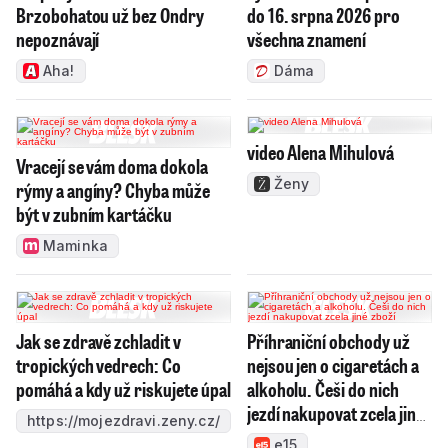
Brzobohatou už bez Ondry
do 16. srpna 2026 pro
nepoznávají
všechna znamení
Aha!
Dáma
video Alena Mihulová
Vracejí se vám doma dokola
Ženy
rýmy a angíny? Chyba může
být v zubním kartáčku
Maminka
Jak se zdravě zchladit v
Příhraniční obchody už
tropických vedrech: Co
nejsou jen o cigaretách a
pomáhá a kdy už riskujete úpal
alkoholu. Češi do nich
jezdí nakupovat zcela jiné
https://mojezdravi.zeny.cz/
zboží
e15