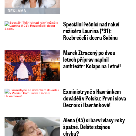
REKLAMA
Speciální řečníci nad rakví
režiséra Laurina (†91):
Rozbrečeli i dceru Sabinu
Marek Ztracený po dvou
letech příprav naplnil
amfiteátr: Kolaps na Letné!…
Exministryně s Havránkem
dováděli v Polsku: První slova
Decroix i Havránkové!
Alena (45) si barví vlasy roky
špatně. Děláte stejnou
chybu?