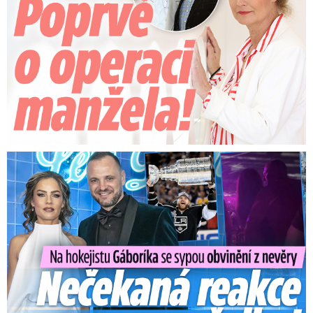
Na Gáboríka se sypou obvinění z nevěry: Reakce manželky!