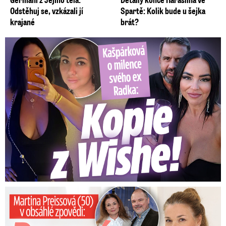
Odstěhuj se, vzkázali jí
Spartě: Kolik bude u šejka
krajané
brát?
Kašpárková o milence svého ex Radka: Kopie z Wishe!
Preissová (50) v obsáhlé zpovědi: Poprvé o operaci manžela