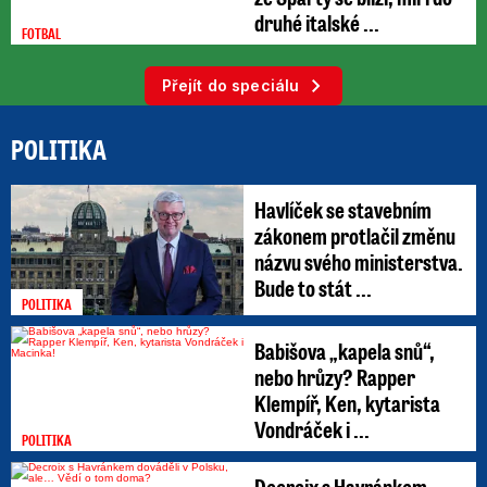
druhé italské ...
FOTBAL
Přejít do speciálu
POLITIKA
Havlíček se stavebním
zákonem protlačil změnu
názvu svého ministerstva.
Bude to stát ...
POLITIKA
Babišova „kapela snů“,
nebo hrůzy? Rapper
Klempíř, Ken, kytarista
Vondráček i ...
POLITIKA
Decroix s Havránkem