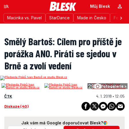
Můj Blesk
Macinka vs. Pavel
StarDance
Made in Česko
Festiva
Smělý Bartoš: Cílem pro příště je
porážka ANO. Piráti se sjedou v
Brně a zvolí vedení
29
Fotogalerie >
ČTK
4. 1. 2018 • 12:05
Diskuze (40)
Jak vám má Google doporučovat Blesk?