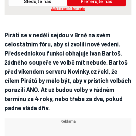
Sledujte nás
Preferujte nás
Jak to celé funguje
Piráti se v neděli sejdou v Brně na svém
celostátním fóru, aby si zvolili nové vedení.
Předsednickou funkci obhajuje Ivan Bartoš,
žádného soupeře ve volbě mít nebude. Bartoš
před víkendem serveru Novinky.cz řekl, že
cílem Pirátů by mělo být, aby v příštích volbách
porazili ANO. Ať už budou volby v řádném
termínu za 4 roky, nebo třeba za dva, pokud
padne vláda dřív.