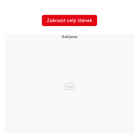
• Pochází z Jablonce nad Nisou, je ženatý s
Lydií
Zobrazit celý článek
Frankou Bartošovou
• Ve volném čase vystupuje jako DJ, hraje na
akordeon a zpívá v kapele Nohama napřed.
• Vystudoval Ústav informačních studií a
knihovnictví na Filozofické fakultě UK v Praze
(PhDr.), v oboru informační věda a dále
pokračoval ve studiích jako interní doktorand se
specializací na databázové modely, databázové
systémy a informační služby internetu (Ph.D.)