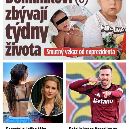
Germáni z Jejího těla:
Detaily konce Haraslína ve