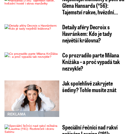
Glena Hansarda (†56):
Tajemství rakve, hvězdní…
Detaily aféry Decroix s
Havránkem: Kdo je tady
největší královna?
Co prozradilo parte Milana
Knížáka – a proč vypadá tak
nezvykle?
Jak spolehlivě zakryjete
šediny? Tohle musíte znát
REKLAMA
Speciální řečníci nad rakví
režiséra Laurina (†91):