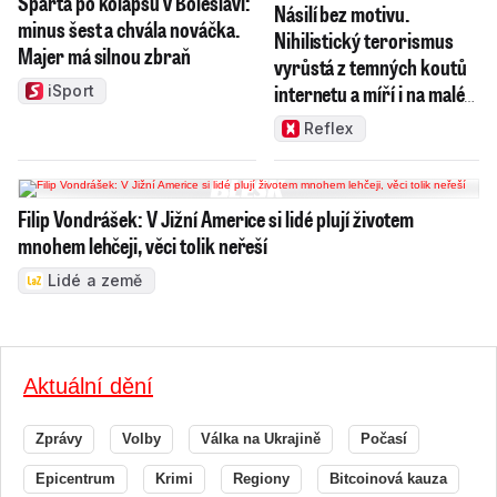
Sparta po kolapsu v Boleslavi:
Násilí bez motivu.
minus šest a chvála nováčka.
Nihilistický terorismus
Majer má silnou zbraň
vyrůstá z temných koutů
internetu a míří i na malé
iSport
děti
Reflex
Filip Vondrášek: V Jižní Americe si lidé plují životem
mnohem lehčeji, věci tolik neřeší
Lidé a země
Aktuální dění
Zprávy
Volby
Válka na Ukrajině
Počasí
Epicentrum
Krimi
Regiony
Bitcoinová kauza