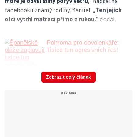
moře je odvál silný poryv větru,“
napsal na
facebooku známý rodiny Manuel.
„Ten jejich
otci vytrhl matraci přímo z rukou,“
dodal.
Pohroma pro dovolenkáře:
Tisíce tun agresivních řas!
Zobrazit celý článek
V rámci vyšetřování vyslala policie varování
všem rodinám, které na pláž berou i své malé
děti.
„Na moři není místo ani pro sebemenší
zaváhání. Aktivní dohled nad dětmi je pro jejich
bezpečí naprosto klíčový,“
napsali policisté
podle serveru
Needtoknow
.