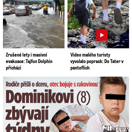
Zrušené lety i masivní
Video malého turisty
evakuace: Tajfun Dolphin
vyvolalo poprask: Do Tater v
přichází
pantoflích
Dominikovi (8) zbývají týdny života: Vzkaz od exprezidenta