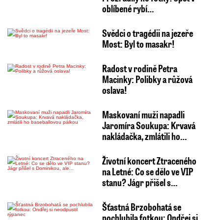
oblíbené rybí…
Svědci o tragédii na jezeře
Most: Byl to masakr!
Radost v rodině Petra
Macinky: Polibky a růžová
oslava!
Maskovaní muži napadli
Jaromíra Soukupa: Krvavá
nakládačka, zmlátili ho…
Životní koncert Ztraceného
na Letné: Co se dělo ve VIP
stanu? Jágr přišel s…
Šťastná Brzobohatá se
pochlubila fotkou: Ondřej si