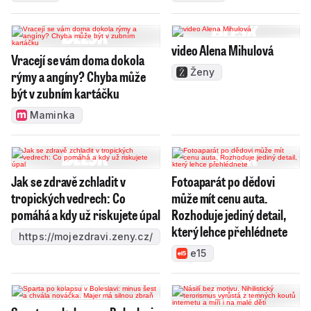
video Alena Mihulová
Vracejí se vám doma dokola
Ženy
rýmy a angíny? Chyba může
být v zubním kartáčku
Maminka
Jak se zdravě zchladit v
Fotoaparát po dědovi
tropických vedrech: Co
může mít cenu auta.
pomáhá a kdy už riskujete úpal
Rozhoduje jediný detail,
který lehce přehlédnete
https://mojezdravi.zeny.cz/
e15