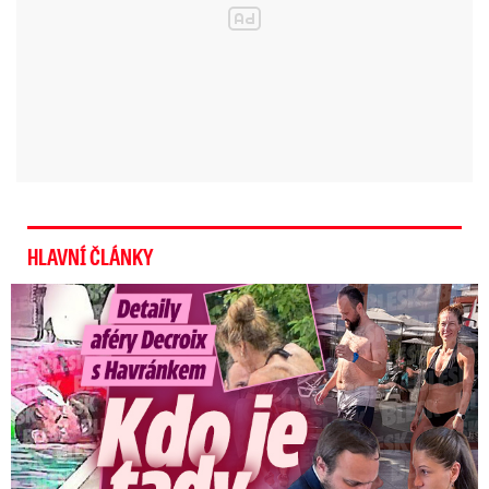
Video se připravuje ...
Stíhačka ve Španělsku přeletěla přímo nad hlavami
dovolenkářů
Zdroj: X.com
HLAVNÍ ČLÁNKY
Detaily aféry Decroix s Havránkem: Kdo je tady královna?