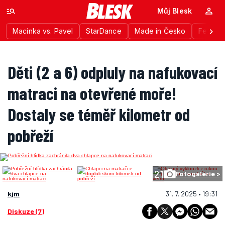
Můj Blesk
Macinka vs. Pavel
StarDance
Made in Česko
Festiva
Děti (2 a 6) odpluly na nafukovací
matraci na otevřené moře!
Dostaly se téměř kilometr od
pobřeží
21
Fotogalerie >
kjm
31. 7. 2025 • 19:31
Diskuze (7)