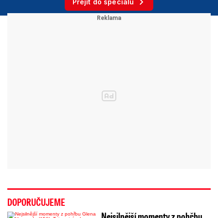
Přejít do speciálu
DOPORUČUJEME
Nejsilnější momenty z pohřbu