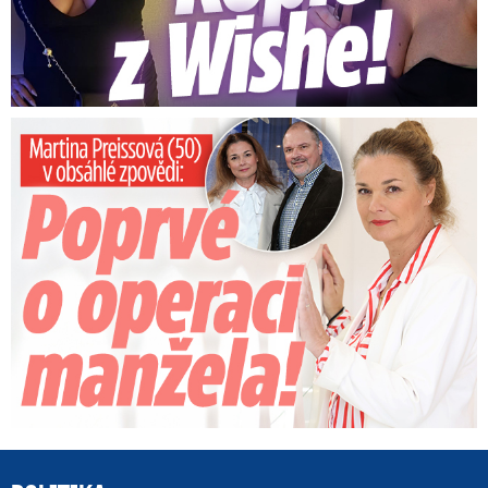
Preissová (50) v obsáhlé zpovědi: Poprvé o operaci manžela