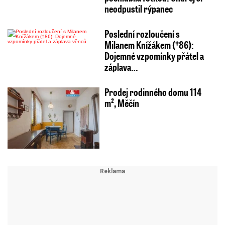
neodpustil rýpanec
Poslední rozloučení s
Milanem Knížákem (†86):
Dojemné vzpomínky přátel a
záplava…
Prodej rodinného domu 114
m², Měčín