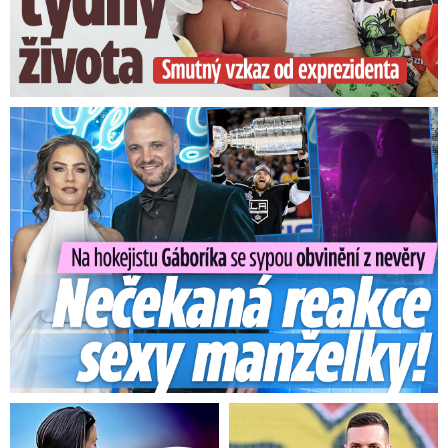
Na Gáboríka se sypou obvinění z nevěry: Reakce manželky!