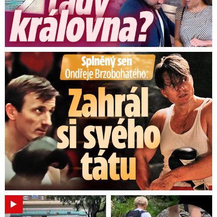
Splněný sen Ondřeje Brzobohatého: Zahrál si svého tátu