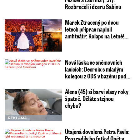
Rozbrečeli i dceru Sabinu
Marek Ztracený po dvou
letech příprav naplnil
amfiteátr: Kolaps na Letné!…
Nová láska ve sněmovních
lavicích: Decroix s mladým
kolegou z ODS v bazénu pod…
Alena (45) si barví vlasy roky
špatně. Děláte stejnou
chybu?
REKLAMA
Utajená dovolená Petra Pavla:
Prozradily ho fotky! Opět v