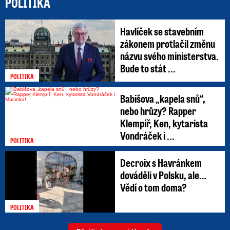
POLITIKA
Havlíček se stavebním
zákonem protlačil změnu
názvu svého ministerstva.
Bude to stát ...
POLITIKA
Babišova „kapela snů“,
nebo hrůzy? Rapper
Klempíř, Ken, kytarista
Vondráček i ...
POLITIKA
Decroix s Havránkem
dováděli v Polsku, ale…
Vědí o tom doma?
POLITIKA