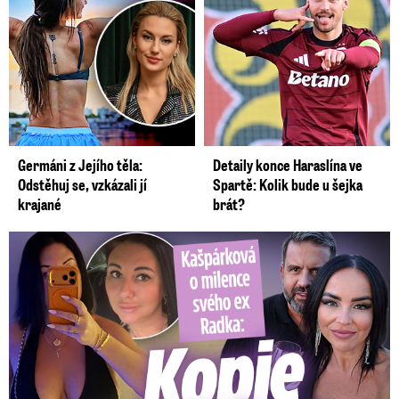
Germáni z Jejího těla:
Detaily konce Haraslína ve
Odstěhuj se, vzkázali jí
Spartě: Kolik bude u šejka
krajané
brát?
Kašpárková o milence svého ex Radka: Kopie z Wishe!