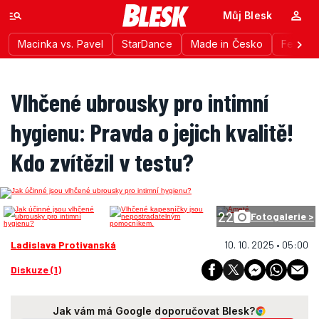
Můj Blesk
Macinka vs. Pavel
StarDance
Made in Česko
Festiva
Vlhčené ubrousky pro intimní
hygienu: Pravda o jejich kvalitě!
Kdo zvítězil v testu?
22
Fotogalerie >
Ladislava Protivanská
10. 10. 2025 • 05:00
Diskuze (1)
Jak vám má Google doporučovat Blesk?