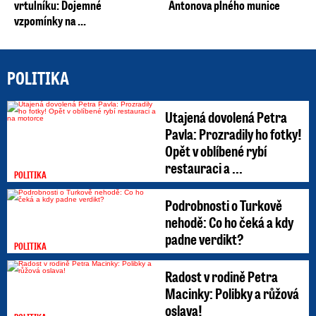
vrtulníku: Dojemné
Antonova plného munice
vzpomínky na ...
POLITIKA
Utajená dovolená Petra
Pavla: Prozradily ho fotky!
Opět v oblíbené rybí
restauraci a ...
POLITIKA
Podrobnosti o Turkově
nehodě: Co ho čeká a kdy
padne verdikt?
POLITIKA
Radost v rodině Petra
Macinky: Polibky a růžová
oslava!