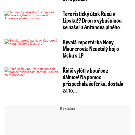
Teroristický útok Rusů v
Lipsku!? Dron s výbušninou
se našel u Antonova plného…
Bývalá reportérka Novy
Maurerová: Neustálý boj o
lásku s LP
Řidič vylétl v bouřce z
dálnice! Na pomoc
přispěchala šoférka, dostala
za to…