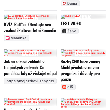
Dáma
TEST VIDEO
KVÍZ: Rafťáci. Otestujte své
znalosti kultovní letní komedie
Ženy
Maminka
Jak se zdravě zchladit v
Sazby ČNB beze změny.
tropických vedrech: Co
Michl představí novou
pomáhá a kdy už riskujete úpal
prognózu i důvody pro
pauzu
https://mojezdravi.zeny.cz/
e15