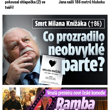
pokousal chlapečka (2) ve
Jana našli 186 metrů hluboku
tváři!
Smrt Milana Knížáka (†86): Co prozradilo neobvyklé parte?
Veselá premiéra nové české komedie: Ramba líbala Mádla