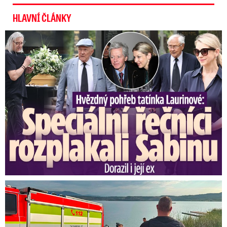
HLAVNÍ ČLÁNKY
Speciální řečníci nad rakví Laurina: Rozbrečeli i dceru
Svědci o tragédii na jezeře Most: Byl to masakr!