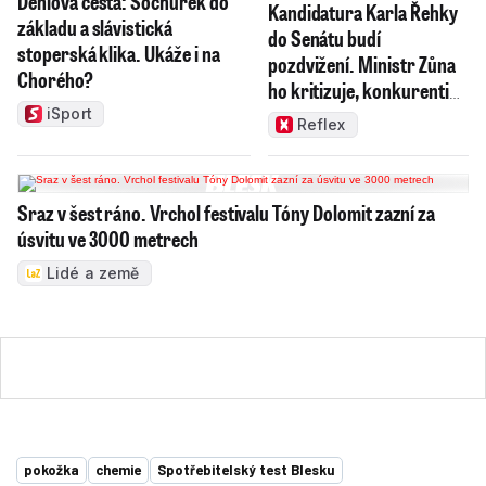
Deniova cesta: Sochůrek do
Kandidatura Karla Řehky
základu a slávistická
do Senátu budí
stoperská klika. Ukáže i na
pozdvižení. Ministr Zůna
Chorého?
ho kritizuje, konkurenti
haní i chválí
iSport
Reflex
Sraz v šest ráno. Vrchol festivalu Tóny Dolomit zazní za
úsvitu ve 3000 metrech
Lidé a země
pokožka
chemie
Spotřebitelský test Blesku