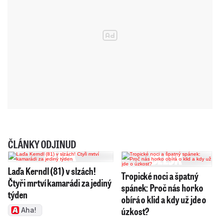
ČLÁNKY ODJINUD
Laďa Kerndl (81) v slzách!
Tropické noci a špatný
Čtyři mrtví kamarádi za jediný
spánek: Proč nás horko
týden
obírá o klid a kdy už jde o
úzkost?
Aha!