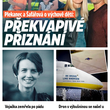
Vojačka zemřela po pádu
Dron s výbušninou se našel u