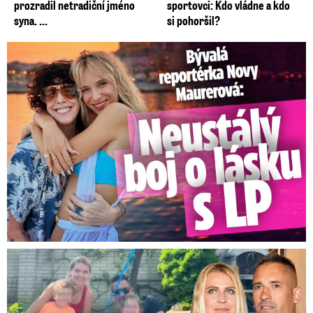
prozradil netradiční jméno
sportovci: Kdo vládne a kdo
syna. ...
si pohoršil?
Bývalá reportérka Novy Maurerová: Neustálý boj o lásku s ...
Plekanec a Šafářová o výchově dětí: Překvapivé přiznání