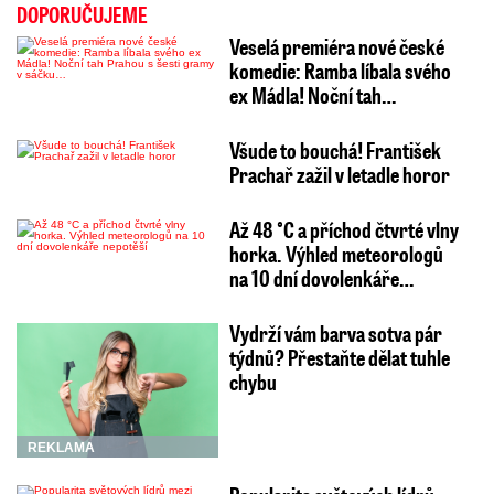
DOPORUČUJEME
Veselá premiéra nové české
komedie: Ramba líbala svého
ex Mádla! Noční tah…
Všude to bouchá! František
Prachař zažil v letadle horor
Až 48 °C a příchod čtvrté vlny
horka. Výhled meteorologů
na 10 dní dovolenkáře…
Vydrží vám barva sotva pár
týdnů? Přestaňte dělat tuhle
chybu
REKLAMA