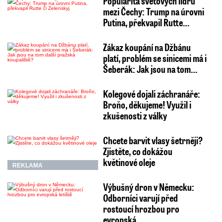
Popularita světových lídrů
mezi Čechy: Trump na úrovni
Putina, překvapil Rutte…
Zákaz koupání na Džbánu
platí, problém se sinicemi má i
Šeberák: Jak jsou na tom…
Kolegové dojali záchranáře:
Broňo, děkujeme! Využil i
zkušenosti z války
Chcete barvit vlasy šetrněji?
Zjistěte, co dokážou
květinové oleje
REKLAMA
Výbušný dron v Německu:
Odborníci varují před
rostoucí hrozbou pro
evropská…