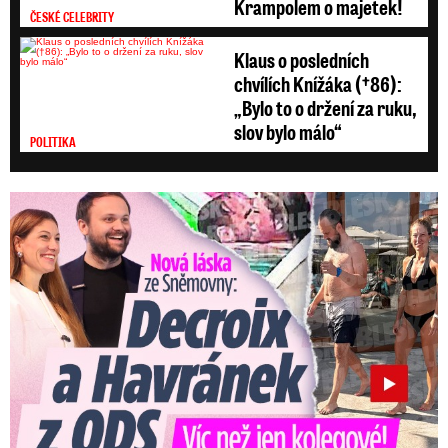
Krampolem o majetek!
ČESKÉ CELEBRITY
Klaus o posledních
chvílích Knížáka (†86):
„Bylo to o držení za ruku,
slov bylo málo“
POLITIKA
Nová láska ve Sněmovně: Decroix s mladým kolegou z ODS