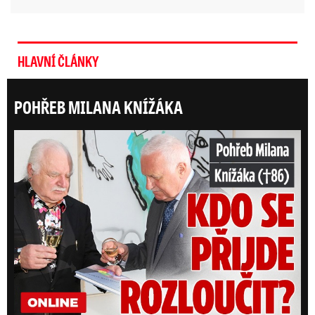
HLAVNÍ ČLÁNKY
POHŘEB MILANA KNÍŽÁKA
ONLI