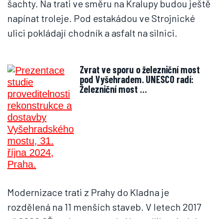
šachty. Na trati ve směru na Kralupy budou ještě
napínat troleje. Pod estakádou ve Strojnické
ulici pokládají chodník a asfalt na silnici.
Zvrat ve sporu o železniční most
pod Vyšehradem. UNESCO radí:
Železniční most …
Modernizace trati z Prahy do Kladna je
rozdělená na 11 menších staveb. V letech 2017