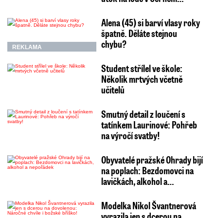
Alena (45) si barví vlasy roky
špatně. Děláte stejnou
chybu?
REKLAMA
Student střílel ve škole:
Několik mrtvých včetně
učitelů
Smutný detail z loučení s
tatínkem Laurinové: Pohřeb
na výročí svatby!
Obyvatelé pražské Ohrady bijí
na poplach: Bezdomovci na
lavičkách, alkohol a…
Modelka Nikol Švantnerová
vyrazila jen s dcerou na