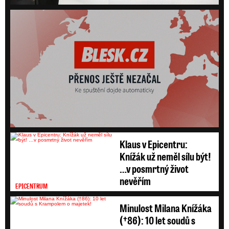
HD
SD
Klaus v Epicentru:
Knížák už neměl sílu být!
…v posmrtný život
nevěřím
EPICENTRUM
Minulost Milana Knížáka
(†86): 10 let soudů s