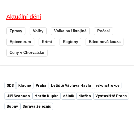
Aktuální dění
Zprávy
Volby
Válka na Ukrajině
Počasí
Epicentrum
Krimi
Regiony
Bitcoinová kauza
Ceny v Chorvatsku
ODS
Kladno
Praha
Letiště Václava Havla
rekonstrukce
Jiří Svoboda
Martin Kupka
dělník
dlažba
Výstaviště Praha
Bubny
Správa železnic