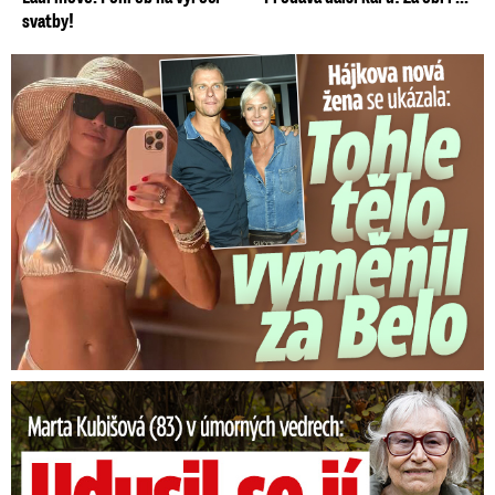
svatby!
Tohle tělo nahradilo Belo: Nová partnerka se ukázala...
Marta Kubišová (83) v úmorných vedrech: Udusil se jí pejsek!