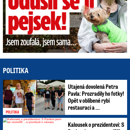
POLITIKA
Utajená dovolená Petra
Pavla: Prozradily ho fotky!
Opět v oblíbené rybí
restauraci a ...
POLITIKA
Kalousek o prezidentovi: S