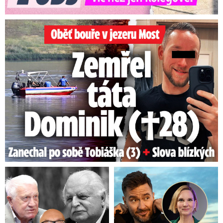
Oběť bouře v jezeru Most: Zemřel táta Dominik (†28)