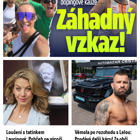
Loučení s tatínkem
Vémola po rozchodu s Lelou:
Laurinové: Pohřeb na výročí
Prodává další káru! Za obří ...