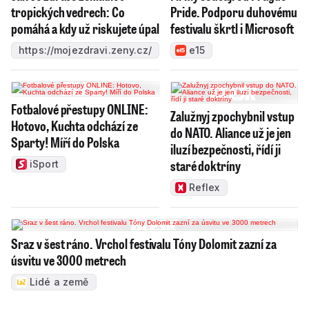
tropických vedrech: Co
Pride. Podporu duhovému
pomáhá a kdy už riskujete úpal
festivalu škrtl i Microsoft
https://mojezdravi.zeny.cz/
e15
Fotbalové přestupy ONLINE:
Zalužnyj zpochybnil vstup
Hotovo, Kuchta odchází ze
do NATO. Aliance už je jen
Sparty! Míří do Polska
iluzí bezpečnosti, řídí ji
staré doktríny
iSport
Reflex
Sraz v šest ráno. Vrchol festivalu Tóny Dolomit zazní za
úsvitu ve 3000 metrech
Lidé a země