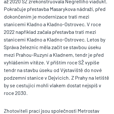
až 2020 SŽ zrekonstruovala Negrelliho viadukt.
Pokračuje přestavba Masarykova nádraží, před
dokončením je modernizace trati mezi
stanicemi Kladno a Kladno-Ostrovec. V roce
2022 například začala přestavba trati mezi
stanicemi Kladno a Kladno-Ostrovec. Letos by
Správa železnic měla začít se stavbou úseku
mezi Prahou-Ruzyní a Kladnem, tendr je před
vyhlášením vítěze. V příštím roce SŽ vypíše
tendr na stavbu úseku od Výstaviště do nové
podzemní stanice v Dejvicích. Z Prahy na letiště
by se cestující mohli vlakem dostat nejspíš v
roce 2030.
Zhotoviteli prací jsou společnosti Metrostav