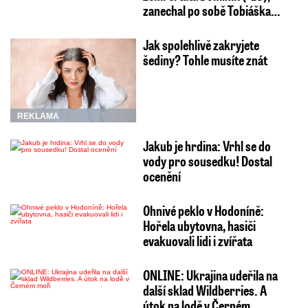
zanechal po sobě Tobiáška…
Jak spolehlivě zakryjete
šediny? Tohle musíte znát
REKLAMA
Jakub je hrdina: Vrhl se do
vody pro sousedku! Dostal
ocenění
Ohnivé peklo v Hodoníně:
Hořela ubytovna, hasiči
evakuovali lidi i zvířata
ONLINE: Ukrajina udeřila na
další sklad Wildberries. A
útok na lodě v Černém…