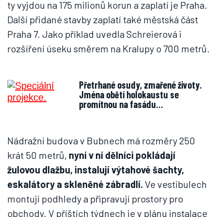
ty vyjdou na 175 milionů korun a zaplatí je Praha.
Další přidané stavby zaplatí také městská část
Praha 7. Jako příklad uvedla Schreierová i
rozšíření úseku směrem na Kralupy o 700 metrů.
Přetrhané osudy, zmařené životy.
Jména obětí holokaustu se
promítnou na fasádu…
Nádražní budova v Bubnech má rozměry 250
krát 50 metrů,
nyní v ní dělníci pokládají
žulovou dlažbu, instalují výtahové šachty,
eskalátory a skleněné zábradlí.
Ve vestibulech
montují podhledy a připravují prostory pro
obchody. V příštích týdnech je v plánu instalace