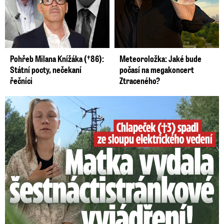
Pohřeb Milana Knížáka (†86):
Meteoroložka: Jaké bude
Státní pocty, nečekaní
počasí na megakoncert
řečníci
Ztraceného?
Smrtelný pád chlapce: Matka vydala vyjádření na 16 stran