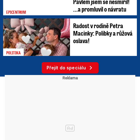
Pavlem jsem se nesmířil!
...a promluvil o návratu
EPICENTRUM
Radost v rodině Petra
Macinky: Polibky a růžová
oslava!
POLITIKA
Přejít do speciálu