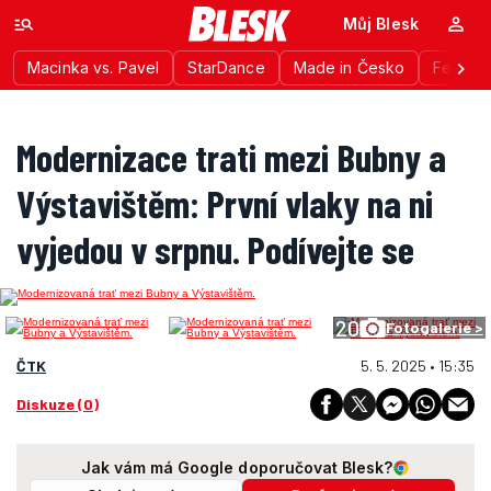
Můj Blesk
Macinka vs. Pavel
StarDance
Made in Česko
Festiva
Modernizace trati mezi Bubny a
Výstavištěm: První vlaky na ni
vyjedou v srpnu. Podívejte se
20
Fotogalerie >
ČTK
5. 5. 2025 • 15:35
Diskuze (0)
Jak vám má Google doporučovat Blesk?