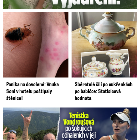
Panika na dovolené: Vnuka
Sběratelé šílí po cukřenkách
Soni v hotelu poštípaly
po babičce: Statisícová
štěnice!
hodnota
Vondroušová po šokujících odhaleních v kauze: Záhadný vzkaz!