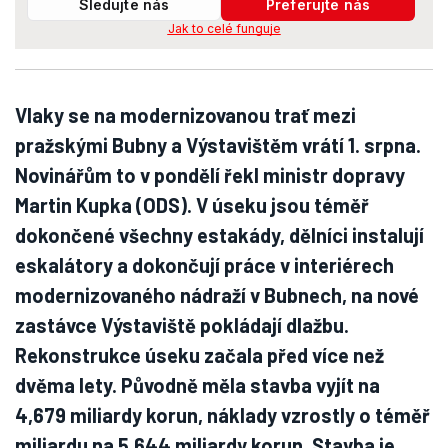
Sledujte nás
Preferujte nás
Jak to celé funguje
Vlaky se na modernizovanou trať mezi
pražskými Bubny a Výstavištěm vrátí 1. srpna.
Novinářům to v pondělí řekl ministr dopravy
Martin Kupka (ODS). V úseku jsou téměř
dokončené všechny estakády, dělníci instalují
eskalátory a dokončují práce v interiérech
modernizovaného nádraží v Bubnech, na nové
zastávce Výstaviště pokládají dlažbu.
Rekonstrukce úseku začala před více než
dvěma lety. Původně měla stavba vyjít na
4,679 miliardy korun, náklady vzrostly o téměř
miliardu na 5,644 miliardy korun. Stavba je