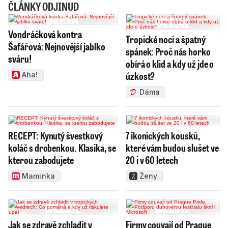
ČLÁNKY ODJINUD
Vondráčková kontra
Tropické noci a špatný
Šafářová: Nejnovější jablko
spánek: Proč nás horko
sváru!
obírá o klid a kdy už jde o
úzkost?
Aha!
Dáma
RECEPT: Kynutý švestkový
7 ikonických kousků,
koláč s drobenkou. Klasika, se
které vám budou slušet ve
kterou zabodujete
20 i v 60 letech
Maminka
Ženy
Jak se zdravě zchladit v
Firmy couvají od Prague