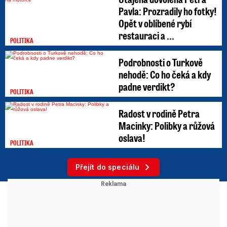
Pavla: Prozradily ho fotky!
Opět v oblíbené rybí
restauraci a ...
POLITIKA
Podrobnosti o Turkově
nehodě: Co ho čeká a kdy
padne verdikt?
POLITIKA
Radost v rodině Petra
Macinky: Polibky a růžová
oslava!
POLITIKA
Přejít do speciálu