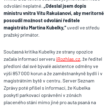
odvolání neplatné.
„Odeslal jsem dopis
ministru vnitra Vítu Rakušanovi, aby meritorně
posoudil možnost odvolání ředitele
magistrátu Martina Kubelky,“
uvedl ve středu
pražský primátor.
Současná kritika Kubelky ze strany opozice
začala informací serveru
iRozhlas.cz
, že ředitel
předloni dal své bývalé asistentce odměny ve
výši 857 000 korun a že zaměstnankyně bydlí i v
magistrátním bytě v centru. Server Seznam
Zprávy poté přišel s informací, že Kubelka
poskytl parkovací oprávnění v zónách
placeného stání mimo jiné pro auta psaná na