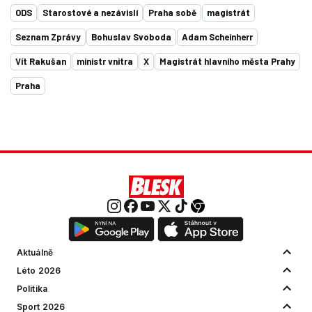
ODS
Starostové a nezávislí
Praha sobě
magistrát
Seznam Zprávy
Bohuslav Svoboda
Adam Scheinherr
Vít Rakušan
ministr vnitra
X
Magistrát hlavního města Prahy
Praha
Aktuálně
Léto 2026
Politika
Sport 2026