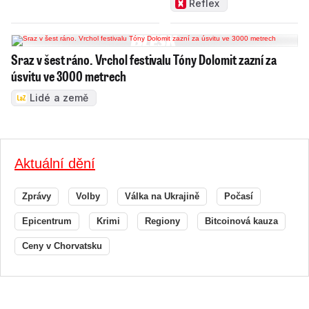
Reflex
Sraz v šest ráno. Vrchol festivalu Tóny Dolomit zazní za
úsvitu ve 3000 metrech
Lidé a země
Aktuální dění
Zprávy
Volby
Válka na Ukrajině
Počasí
Epicentrum
Krimi
Regiony
Bitcoinová kauza
Ceny v Chorvatsku