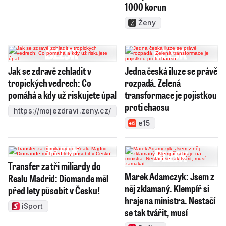
1000 korun
Ženy
Jak se zdravě zchladit v
Jedna česká iluze se právě
tropických vedrech: Co
rozpadá. Zelená
pomáhá a kdy už riskujete úpal
transformace je pojistkou
proti chaosu
https://mojezdravi.zeny.cz/
e15
Transfer za tři miliardy do
Marek Adamczyk: Jsem z
Realu Madrid: Diomande měl
něj zklamaný. Klempíř si
před lety působit v Česku!
hraje na ministra. Nestačí
iSport
se tak tvářit, musí
zamakat