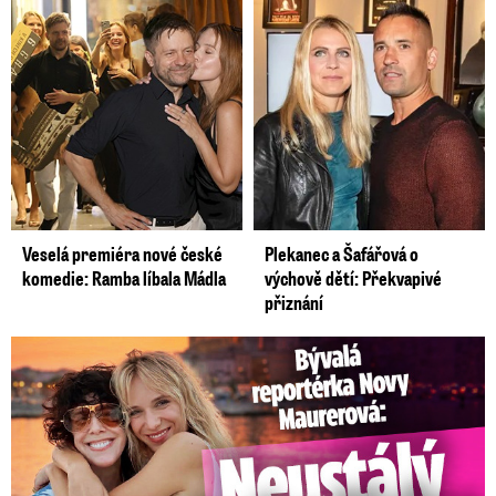
Veselá premiéra nové české
Plekanec a Šafářová o
komedie: Ramba líbala Mádla
výchově dětí: Překvapivé
přiznání
Bývalá reportérka Novy Maurerová: Neustálý boj o lásku s ...