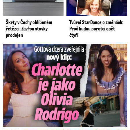
Škrty v Čechy oblíbeném
Tvůrci StarDance o změnách:
řetězci: Zavřou stovky
Proč budou porotci opět
prodejen
čtyři
Gottova dcera zveřejnila nový klip: Je jako Olivie Rodrigo!