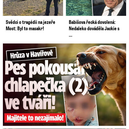
Svědci o tragédii na jezeře
Babišova řecká dovolená:
Most: Byl to masakr!
Nedaleko dováděla Jackie s
...
Hrůza v Havířově: Pes pokousal chlapečka (2) ve tváři!