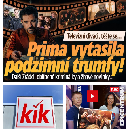
Prima vytasila podzimní trumfy! Další Zrádci a žhavé novinky