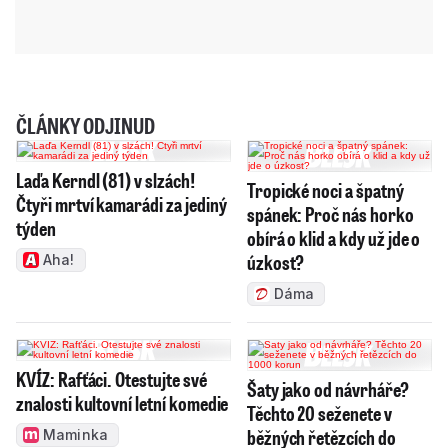
ČLÁNKY ODJINUD
Laďa Kerndl (81) v slzách!
Tropické noci a špatný
Čtyři mrtví kamarádi za jediný
spánek: Proč nás horko
týden
obírá o klid a kdy už jde o
úzkost?
Aha!
Dáma
KVÍZ: Rafťáci. Otestujte své
Šaty jako od návrháře?
znalosti kultovní letní komedie
Těchto 20 seženete v
běžných řetězcích do
Maminka