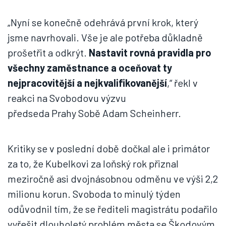
„Nyní se konečně odehrává první krok, který
jsme navrhovali. Vše je ale potřeba důkladně
prošetřit a odkrýt.
Nastavit rovná pravidla pro
všechny zaměstnance a oceňovat ty
nejpracovitější a nejkvalifikovanější
,“ řekl v
reakci na Svobodovu výzvu
předseda Prahy Sobě Adam Scheinherr.
Kritiky se v poslední době dočkal ale i primátor
za to, že Kubelkovi za loňský rok přiznal
meziročně asi dvojnásobnou odměnu ve výši 2,2
milionu korun. Svoboda to minulý týden
odůvodnil tím, že se řediteli magistrátu podařilo
vyřešit dlouholetý problém města se Škodovým