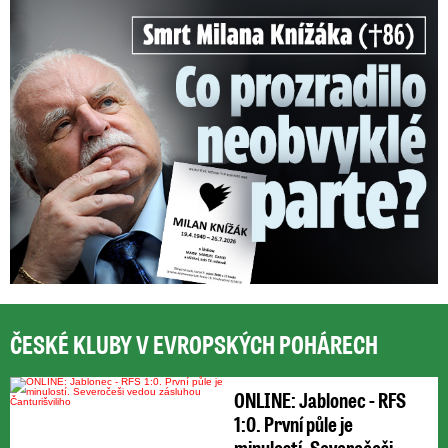
Smrt Milana Knížáka (†86): Co prozradilo neobvyklé parte?
ČESKÉ KLUBY V EVROPSKÝCH POHÁRECH
ONLINE: Jablonec - RFS
1:0. První půle je
minulostí. Severočeši