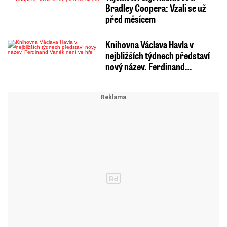
Bradley Coopera: Vzali se už
před měsícem
Knihovna Václava Havla v
nejbližších týdnech představí
nový název. Ferdinand…