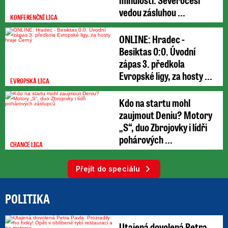
vedou zásluhou ...
KONFERENČNÍ LIGA
ONLINE: Hradec -
Besiktas 0:0. Úvodní
zápas 3. předkola
Evropské ligy, za hosty ...
EVROPSKÁ LIGA
Kdo na startu mohl
zaujmout Deniu? Motory
„S“, duo Zbrojovky i lídři
pohárových ...
CHANCE LIGA
Přejít do speciálu
POLITIKA
Utajená dovolená Petra