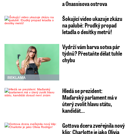
a Onassisova ostrova
Šokující video ukazuje zkázu
na palubě: Prudký propad
letadla o desítky metrů!
Vydrží vám barva sotva pár
týdnů? Přestaňte dělat tuhle
chybu
REKLAMA
Hledá se prezident:
Maďarský parlament má v
úterý zvolit hlavu státu,
kandidát…
Gottova dcera zveřejnila nový
klip: Charlotte je jako Olivia