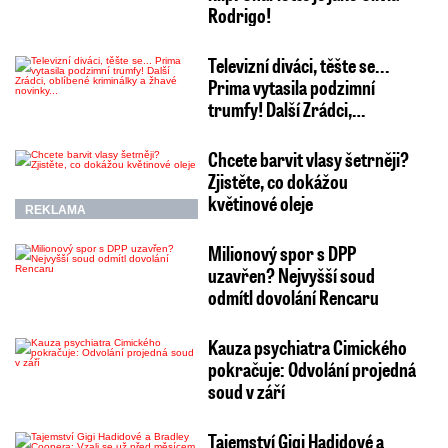
Rodrigo!
Televizní diváci, těšte se...
Prima vytasila podzimní
trumfy! Další Zrádci,…
Chcete barvit vlasy šetrněji?
Zjistěte, co dokážou
květinové oleje
REKLAMA
Milionový spor s DPP
uzavřen? Nejvyšší soud
odmítl dovolání Rencaru
Kauza psychiatra Cimického
pokračuje: Odvolání projedná
soud v září
Tajemství Gigi Hadidové a