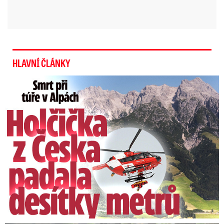
HLAVNÍ ČLÁNKY
Smrt Češky (†14) v Alpách: Zemřela při túře s rodiči