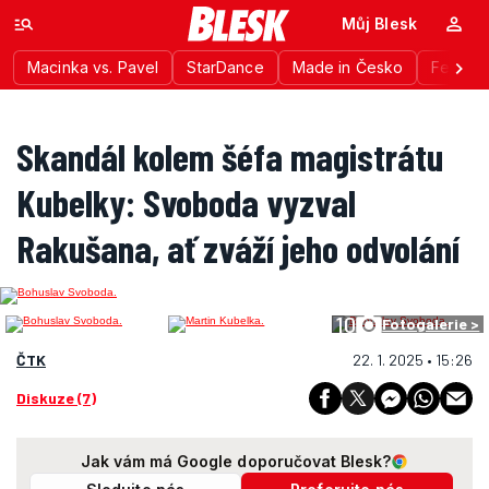
Můj Blesk
Macinka vs. Pavel
StarDance
Made in Česko
Festiva
Skandál kolem šéfa magistrátu
Kubelky: Svoboda vyzval
Rakušana, ať zváží jeho odvolání
10
Fotogalerie >
ČTK
22. 1. 2025 • 15:26
Diskuze (7)
Jak vám má Google doporučovat Blesk?