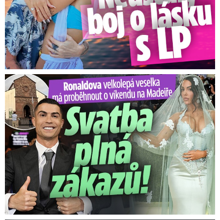
Ronaldova velkolepá veselka na Madeiře: Svatba plná zákazů!