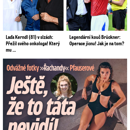
Laďa Kerndl (81) v slzách:
Legendární kouč Brückner:
Přežil svého onkologa! Který
Operace jícnu! Jak je na tom?
mu ...
Odvážné fotky Denisy Pfauserové: Ještě, že to táta nevidí