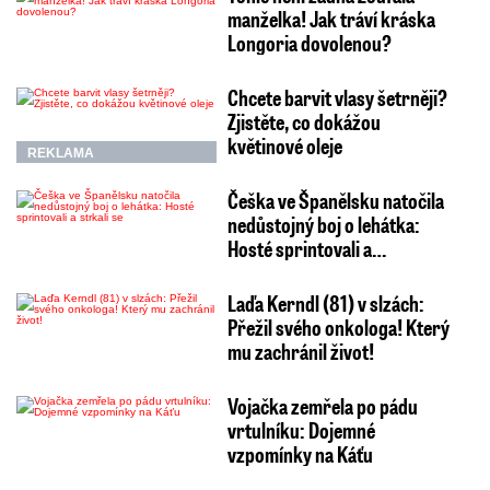
manželka! Jak tráví kráska
Longoria dovolenou?
Chcete barvit vlasy šetrněji?
Zjistěte, co dokážou
květinové oleje
REKLAMA
Češka ve Španělsku natočila
nedůstojný boj o lehátka:
Hosté sprintovali a…
Laďa Kerndl (81) v slzách:
Přežil svého onkologa! Který
mu zachránil život!
Vojačka zemřela po pádu
vrtulníku: Dojemné
vzpomínky na Káťu