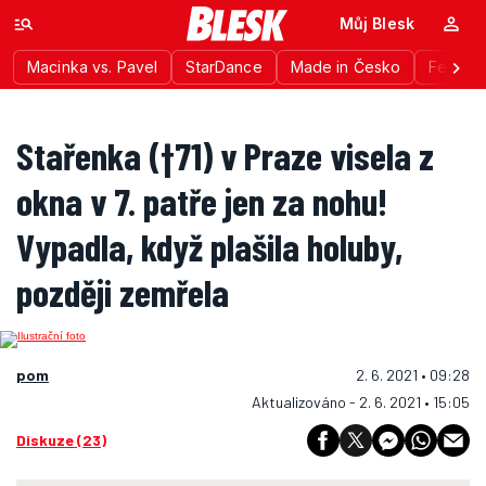
Můj Blesk
Macinka vs. Pavel
StarDance
Made in Česko
Festiva
Stařenka (†71) v Praze visela z
okna v 7. patře jen za nohu!
Vypadla, když plašila holuby,
později zemřela
pom
2. 6. 2021 • 09:28
Aktualizováno - 2. 6. 2021 • 15:05
Diskuze (23)