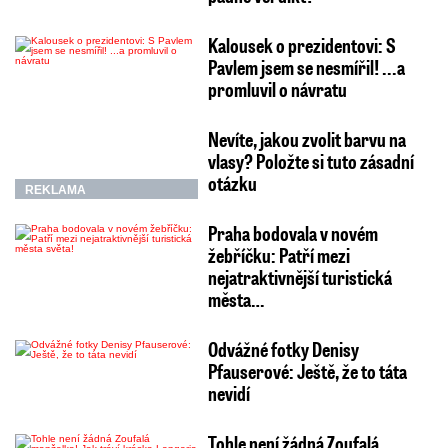
Kalousek o prezidentovi: S
Pavlem jsem se nesmířil! ...a
promluvil o návratu
Nevíte, jakou zvolit barvu na
vlasy? Položte si tuto zásadní
otázku
REKLAMA
Praha bodovala v novém
žebříčku: Patří mezi
nejatraktivnější turistická
města…
Odvážné fotky Denisy
Pfauserové: Ještě, že to táta
nevidí
Tohle není žádná Zoufalá