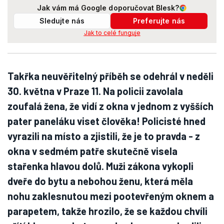
Jak vám má Google doporučovat Blesk?
Sledujte nás
Preferujte nás
Jak to celé funguje
Takřka neuvěřitelný příběh se odehrál v neděli
30. května v Praze 11. Na policii zavolala
zoufalá žena, že vidí z okna v jednom z vyšších
pater paneláku viset člověka! Policisté hned
vyrazili na místo a zjistili, že je to pravda - z
okna v sedmém patře skutečně visela
stařenka hlavou dolů. Muži zákona vykopli
dveře do bytu a nebohou ženu, která měla
nohu zaklesnutou mezi pootevřeným oknem a
parapetem, takže hrozilo, že se každou chvíli