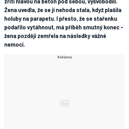
zřítí hlavou na beton pod sebou, vysvobodili.
Žena uvedla, že se jí nehoda stala, když plašila
holuby na parapetu. I přesto, že se stařenku
podařilo vytáhnout, má příběh smutný konec -
žena později zemřela na následky vážné
nemoci.