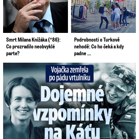
Smrt Milana Knížáka (†86):
Podrobnosti o Turkově
Co prozradilo neobvyklé
nehodě: Co ho čeká a kdy
parte?
padne ...
Vojačka zemřela po pádu vrtulníku: Dojemné vzpomínky na ...