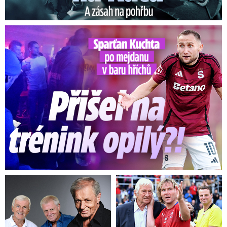
Kuchta po mejdanu v baru hříchů: Přišel na trénink opilý?!