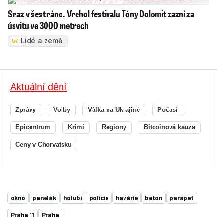
Sraz v šest ráno. Vrchol festivalu Tóny Dolomit zazní za
úsvitu ve 3000 metrech
Lidé a země
Aktuální dění
Zprávy
Volby
Válka na Ukrajině
Počasí
Epicentrum
Krimi
Regiony
Bitcoinová kauza
Ceny v Chorvatsku
okno
panelák
holubi
policie
havárie
beton
parapet
Praha 11
Praha