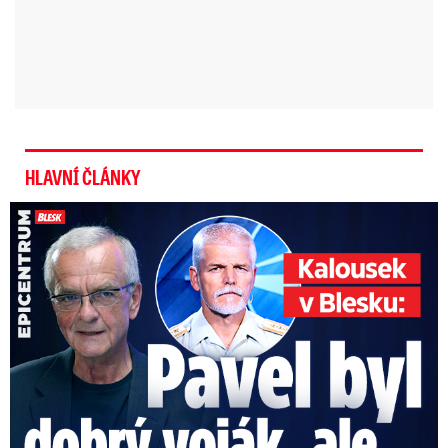
HLAVNÍ ČLÁNKY
Kalousek o prezidentovi: S Pavlem jsem se nesmířil!