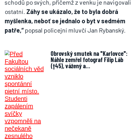
schodů po svých, přičemž z venku je navigovali
ostatní.
Záhy se ukázalo, že to byla dobrá
myšlenka, neboť se jednalo o byt v sedmém
patře,“
popsal policejní mluvčí Jan Rybanský.
Obrovský smutek na "Karlovce":
Náhle zemřel fotograf Filip Láb
(†45), vážený a…