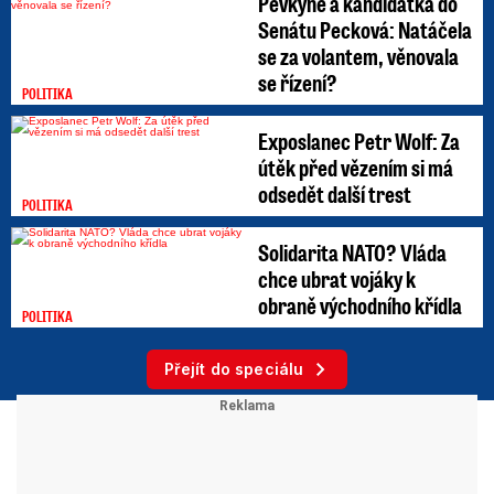
Pěvkyně a kandidátka do
Senátu Pecková: Natáčela
se za volantem, věnovala
se řízení?
POLITIKA
Exposlanec Petr Wolf: Za
útěk před vězením si má
odsedět další trest
POLITIKA
Solidarita NATO? Vláda
chce ubrat vojáky k
obraně východního křídla
POLITIKA
Přejít do speciálu