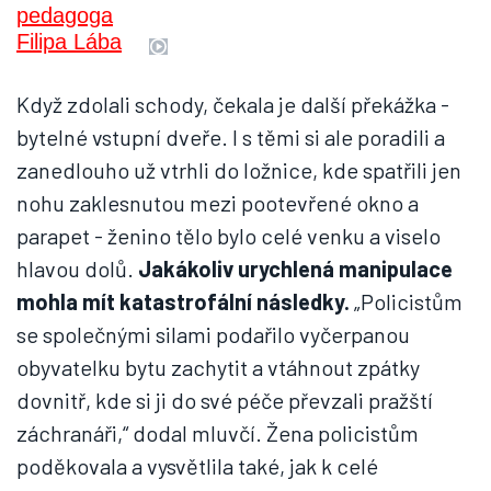
Když zdolali schody, čekala je další překážka -
bytelné vstupní dveře. I s těmi si ale poradili a
zanedlouho už vtrhli do ložnice, kde spatřili jen
nohu zaklesnutou mezi pootevřené okno a
parapet - ženino tělo bylo celé venku a viselo
hlavou dolů.
Jakákoliv urychlená manipulace
mohla mít katastrofální následky.
„Policistům
se společnými silami podařilo vyčerpanou
obyvatelku bytu zachytit a vtáhnout zpátky
dovnitř, kde si ji do své péče převzali pražští
záchranáři,“ dodal mluvčí. Žena policistům
poděkovala a vysvětlila také, jak k celé