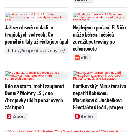
Jak se zdravě zchladit v
Nejde jen o počasí. El Niňo
tropických vedrech: Co
může během měsíců
pomáhá a kdy už riskujete úpal
zdražit potraviny po
celém světě
https://mojezdravi.zeny.cz/
e15
Kdo na startu mohl zaujmout
Bartkovský: Ministerstva
Deniu? Motory „S“, duo
nepatří Babišovi,
Zbrojovky i lídři pohárových
Macinkovi či Juchelkovi.
zástupců
Přestaňte útočit, jste jen
správci
iSport
Reflex