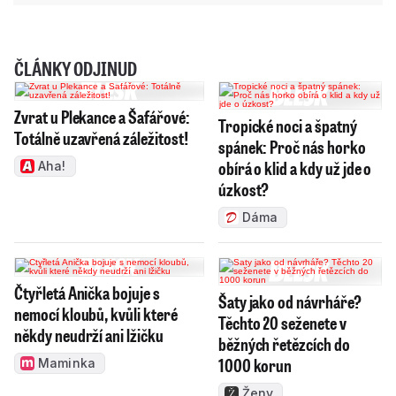
ČLÁNKY ODJINUD
Zvrat u Plekance a Šafářové:
Tropické noci a špatný
Totálně uzavřená záležitost!
spánek: Proč nás horko
obírá o klid a kdy už jde o
Aha!
úzkost?
Dáma
Čtyřletá Anička bojuje s
Šaty jako od návrháře?
nemocí kloubů, kvůli které
Těchto 20 seženete v
někdy neudrží ani lžičku
běžných řetězcích do
1000 korun
Maminka
Ženy