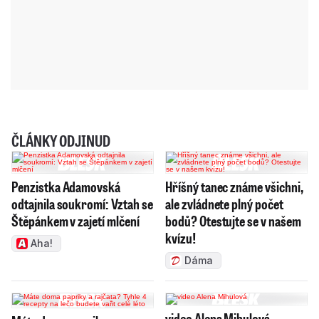
ČLÁNKY ODJINUD
Penzistka Adamovská
Hříšný tanec známe všichni,
odtajnila soukromí: Vztah se
ale zvládnete plný počet
Štěpánkem v zajetí mlčení
bodů? Otestujte se v našem
kvízu!
Aha!
Dáma
video Alena Mihulová