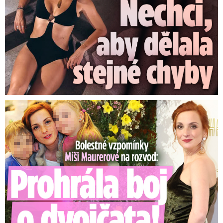
Bolestné vzpomínky Míši Maurerové: Prohrála boj o dvojčata!