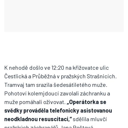
K nehodě došlo ve 12:20 na křižovatce ulic
Čestlická a Průběžná v pražských Strašnicích.
Tramvaj tam srazila šedesátiletého muže.
Pohotoví kolemjdoucí zavolali záchranku a
muže pomáhali oživovat.
„
Operátorka se
svědky prováděla telefonicky asistovanou
neodkladnou resuscitaci,“
sdělila mluvčí
pražských záchranářů Jana Poštová.