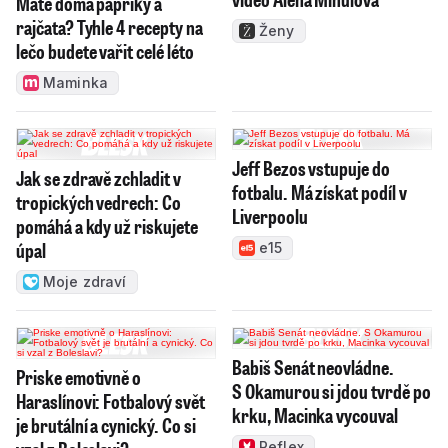
Máte doma papriky a
rajčata? Tyhle 4 recepty na
Ženy
lečo budete vařit celé léto
Maminka
Jeff Bezos vstupuje do
Jak se zdravě zchladit v
fotbalu. Má získat podíl v
tropických vedrech: Co
Liverpoolu
pomáhá a kdy už riskujete
úpal
e15
Moje zdraví
Babiš Senát neovládne.
Priske emotivně o
S Okamurou si jdou tvrdě po
Haraslínovi: Fotbalový svět
krku, Macinka vycouval
je brutální a cynický. Co si
Reflex