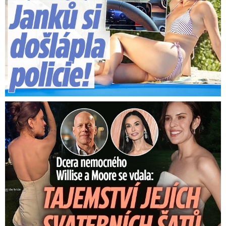
Dcera nemocného Willise a Moore se vdala: Tajemství šatů