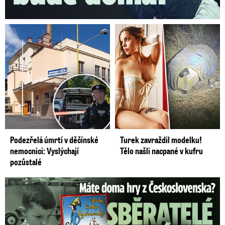
Podezřelá úmrtí v děčínské
Turek zavraždil modelku!
nemocnici: Vyslýchají
Tělo našli nacpané v kufru
pozůstalé
Staré československé hry: Sběratelé vám za ně utrhnou ruce!