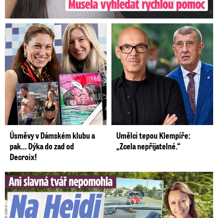
Úsměvy v Dámském klubu a
Umělci tepou Klempíře:
pak… Dýka do zad od
„Zcela nepřijatelné.“
Decroix!
Slavná tvář nepomohla. Na Heidi Janků si došlápla policie