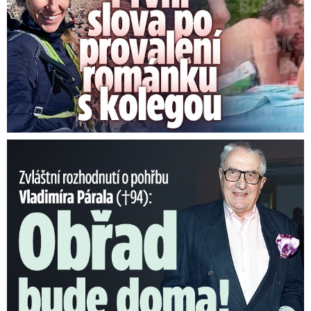
Nečekané rozhodnutí o pohřbu Párala (†94): Obřad bude doma!