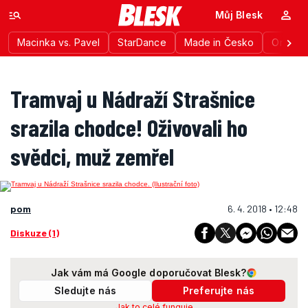
Můj Blesk
Macinka vs. Pavel
StarDance
Made in Česko
Ordinac
Tramvaj u Nádraží Strašnice
srazila chodce! Oživovali ho
svědci, muž zemřel
pom
6. 4. 2018 • 12:48
Diskuze (1)
Jak vám má Google doporučovat Blesk?
Sledujte nás
Preferujte nás
Jak to celé funguje