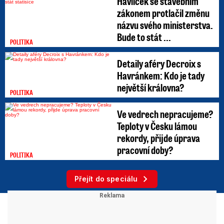
Havlíček se stavebním
zákonem protlačil změnu
názvu svého ministerstva.
Bude to stát ...
POLITIKA
Detaily aféry Decroix s
Havránkem: Kdo je tady
největší královna?
POLITIKA
Ve vedrech nepracujeme?
Teploty v Česku lámou
rekordy, přijde úprava
pracovní doby?
POLITIKA
Přejít do speciálu