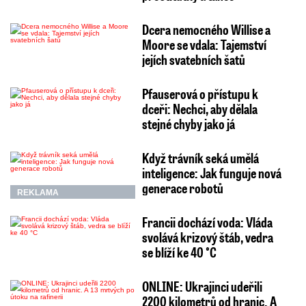
Dcera nemocného Willise a
Moore se vdala: Tajemství
jejích svatebních šatů
Pfauserová o přístupu k
dceři: Nechci, aby dělala
stejné chyby jako já
Když trávník seká umělá
inteligence: Jak funguje nová
generace robotů
REKLAMA
Francii dochází voda: Vláda
svolává krizový štáb, vedra
se blíží ke 40 °C
ONLINE: Ukrajinci udeřili
2200 kilometrů od hranic. A