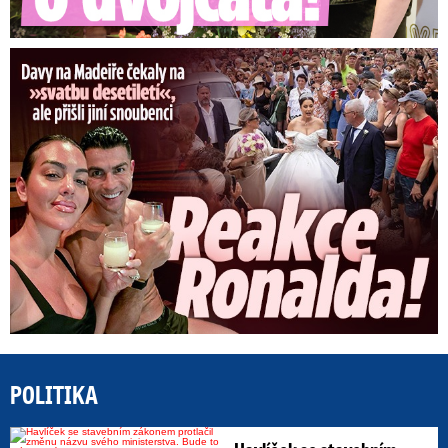
Ronaldova »svatba« pobláznila Madeiru: Reakce Cristiana!
POLITIKA