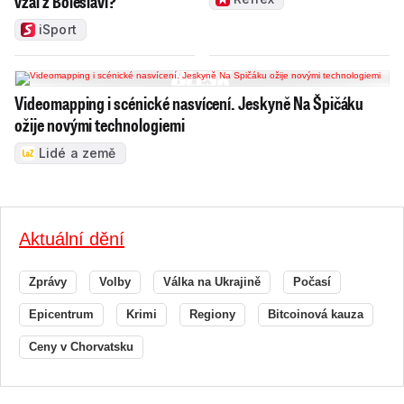
vzal z Boleslavi?
iSport
Videomapping i scénické nasvícení. Jeskyně Na Špičáku
ožije novými technologiemi
Lidé a země
Aktuální dění
Zprávy
Volby
Válka na Ukrajině
Počasí
Epicentrum
Krimi
Regiony
Bitcoinová kauza
Ceny v Chorvatsku