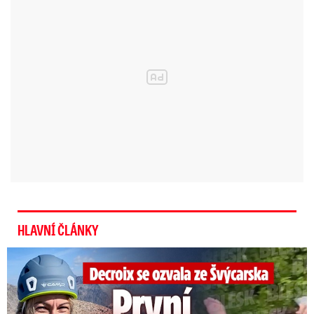
HLAVNÍ ČLÁNKY
Decroix se ozvala z Alp: První slova po provalení románku