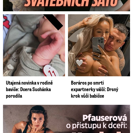
Utajená novinka v rodině
Boráros po smrti
baviče: Dcera Suchánka
expartnerky válčí: Drsný
porodila
krok vůči babičce
Pfauserová o dceři: Nechci, aby dělala stejné chyby jako já