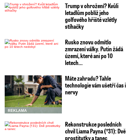
Trump v ohrožení? Kvůli
letadlům poblíž jeho
golfového hřiště vzlétly
stíhačky
Rusko znovu odmítlo
zmrazení války. Putin žádá
území, které ani po 10
letech…
Máte zahradu? Tahle
technologie vám ušetří čas i
nervy
REKLAMA
Rekonstrukce posledních
chvil Liama Payna (†31): Dvě
prostitutky a tanec