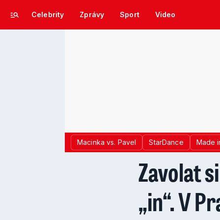
Celebrity
Zprávy
Sport
Video
Macinka vs. Pavel
StarDance
Made i
Zavolat s
„in“. V Pr