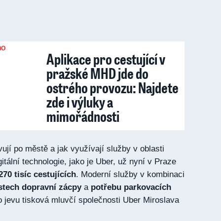
Aplikace pro cestující v
pražské MHD jde do
ostrého provozu: Najdete
zde i výluky a
mimořádnosti
avují po městě a jak využívají služby v oblasti
itální technologie, jako je Uber, už nyní v Praze
270 tisíc cestujících
. Moderní služby v kombinaci
stech dopravní zácpy
a
potřebu parkovacích
o jevu tisková mluvčí společnosti Uber Miroslava