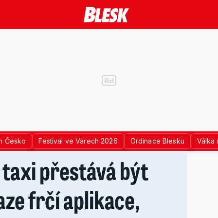
n Česko
Festival ve Varech 2026
Ordinace Blesku
Válka 
i taxi přestává být
aze frčí aplikace,