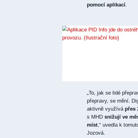
pomocí aplikací
.
„To, jak se lidé přepr
přepravy, se mění. Dig
aktivně využívá
přes 
s MHD
snižují ve mě
míst
,“ uvedla k tomut
Jozová.