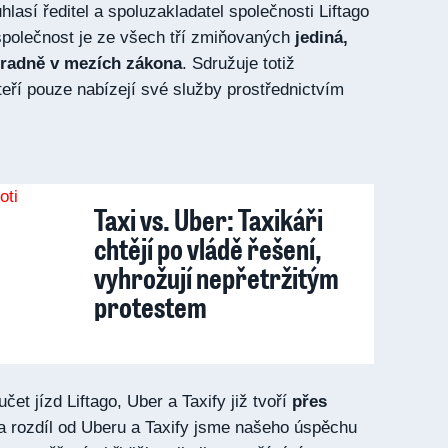
lasí ředitel a spoluzakladatel společnosti Liftago
společnost je ze všech tří zmiňovaných
jediná,
hradně v mezích zákona
. Sdružuje totiž
teří pouze nabízejí své služby prostřednictvím
Taxi vs. Uber: Taxikáři
chtějí po vládě řešení,
vyhrožují nepřetržitým
protestem
et jízd Liftago, Uber a Taxify již tvoří
přes
a rozdíl od Uberu a Taxify jsme našeho úspěchu