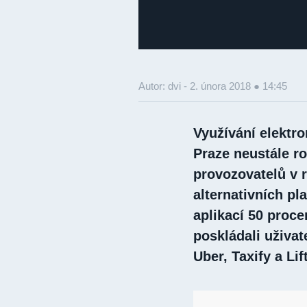
Autor: dvi -
2. února 2018 ● 14:45
Využívání elektro
Praze neustále ro
provozovatelů v r
alternativních pl
aplikací 50 proc
poskládali uživat
Uber, Taxify a Lif