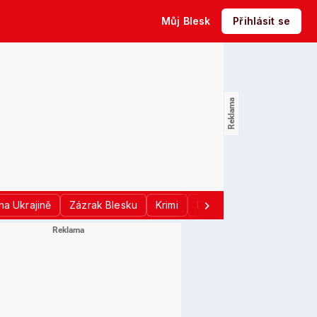
Můj Blesk
Přihlásit se
na Ukrajině
Zázrak Blesku
Krimi
Donald Trump
Sport