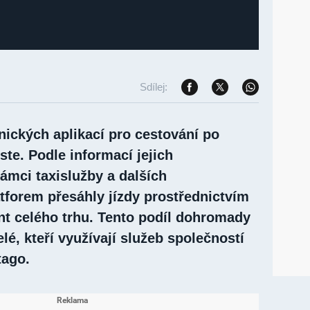
Sdílej:
nických aplikací pro cestování po
ste. Podle informací jejich
ámci taxislužby a dalších
atforem přesáhly jízdy prostřednictvím
ent celého trhu. Tento podíl dohromady
elé, kteří využívají služeb společností
tago.