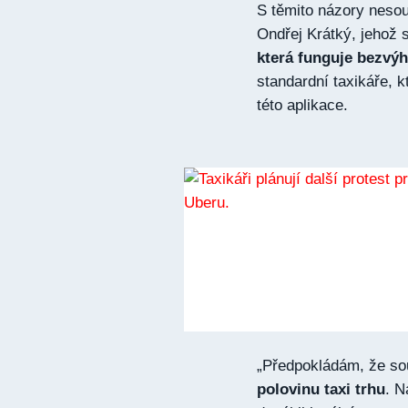
S těmito názory nesouh
Ondřej Krátký, jehož 
která funguje bezvý
standardní taxikáře, k
této aplikace.
„Předpokládám, že souč
polovinu taxi trhu
. N