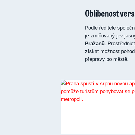
Oblíbenost vers
Podle ředitele společ
je zmiňovaný jev ja
Pražanů
. Prostřednic
získat možnost pohod
přepravy po městě.