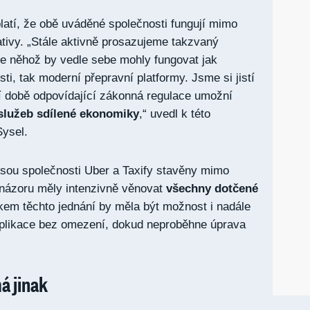
latí, že obě uváděné společnosti fungují mimo
ativy. „Stále aktivně prosazujeme takzvaný
le něhož by vedle sebe mohly fungovat jak
sti, tak moderní přepravní platformy. Jsme si jistí
í době odpovídající zákonná regulace umožní
služeb sdílené ekonomiky
,“ uvedl k této
ysel.
 jsou společnosti Uber a Taxify stavěny mimo
 názoru měly intenzivně věnovat
všechny dotčené
kem těchto jednání by měla být možnost i nadále
plikace bez omezení, dokud neproběhne úprava
á jinak