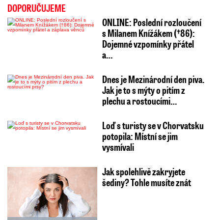
DOPORUČUJEME
ONLINE: Poslední rozloučení
s Milanem Knížákem (†86):
Dojemné vzpomínky přátel
a…
Dnes je Mezinárodní den piva.
Jak je to s mýty o pitím z
plechu a rostoucími…
Loď s turisty se v Chorvatsku
potopila: Místní se jim
vysmívali
Jak spolehlivě zakryjete
šediny? Tohle musíte znát