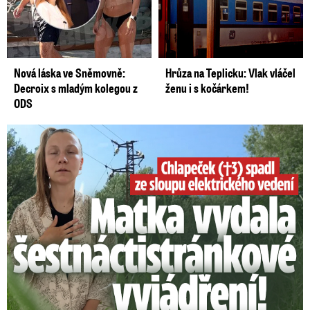
Nová láska ve Sněmovně:
Hrůza na Teplicku: Vlak vláčel
Decroix s mladým kolegou z
ženu i s kočárkem!
ODS
Smrtelný pád chlapce: Matka vydala vyjádření na 16 stran