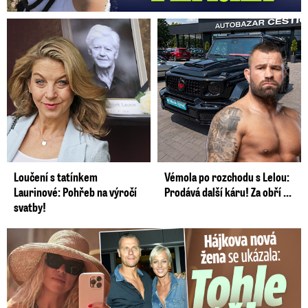
Loučení s tatínkem
Vémola po rozchodu s Lelou:
Laurinové: Pohřeb na výročí
Prodává další káru! Za obří ...
svatby!
Tohle tělo nahradilo Belo: Nová partnerka se ukázala...