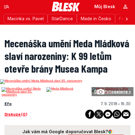
Můj Blesk
Macinka vs. Pavel
StarDance
Made in Česko
Festiva
Mecenáška umění Meda Mládková
slaví narozeniny: K 99 letům
otevře brány Musea Kampa
9
Fotogalerie >
Efo
7. 9. 2018 • 16:30
Diskuze (0)
Jak vám má Google doporučovat Blesk?