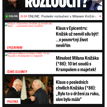
ONLINE: Poslední rozloučení s Milanem Knížákem (†86)
11:18
ONLINE
Klaus v Epicentru:
Knížák už neměl sílu být!
…v posmrtný život
nevěřím
EPICENTRUM
Minulost Milana Knížáka
(†86): 10 let soudů s
Krampolem o majetek!
ČESKÉ CELEBRITY
Klaus o posledních
chvílích Knížáka (†86):
„Bylo to o držení za ruku,
slov bylo málo“
POLITIKA