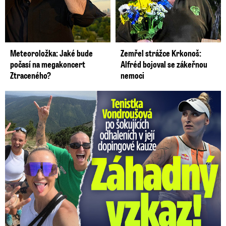
Meteoroložka: Jaké bude
Zemřel strážce Krkonoš:
počasí na megakoncert
Alfréd bojoval se zákeřnou
Ztraceného?
nemoci
Vondroušová po šokujících odhaleních v kauze: Záhadný vzkaz!