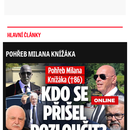
HLAVNÍ ČLÁNKY
POHŘEB MILANA KNÍŽÁKA
ONLI