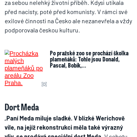
za sebou nelehký životní příběh. Kdysi utíkala
před nacisty, poté před komunisty. V rámci své
exilové činnosti na Česko ale nezanevřela a vždy
podporovala českou kulturu.
Po pražské zoo se prochází školka
plameňáků: Tohle jsou Donald,
Pascal, Bobík,…
Dort Meda
„
Paní Meda miluje sladké. V blízké Werichově
vile, na jejíž rekonstrukci měla také výrazný
vliv, se prodává speciální dort Meda
. V sobotu