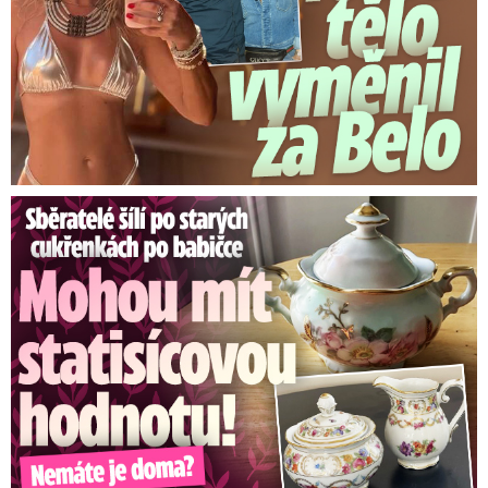
Sběratelé šílí po cukřenkách po babičce: Statisícová hodnota