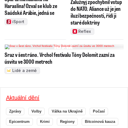
Zalužnyj zpochybnil vstup
Haraslína! Ozval se klub ze
do NATO. Aliance už je jen
Saúdské Arábie, jedná se
iluzí bezpečnosti, řídí ji
staré doktríny
iSport
Reflex
Sraz v šest ráno. Vrchol festivalu Tóny Dolomit zazní za
úsvitu ve 3000 metrech
Lidé a země
Aktuální dění
Zprávy
Volby
Válka na Ukrajině
Počasí
Epicentrum
Krimi
Regiony
Bitcoinová kauza