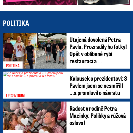
POLITIKA
Utajená dovolená Petra
Pavla: Prozradily ho fotky!
Opět v oblíbené rybí
restauraci a ...
POLITIKA
Kalousek o prezidentovi: S
Pavlem jsem se nesmířil!
...a promluvil o návratu
EPICENTRUM
Radost v rodině Petra
Macinky: Polibky a růžová
oslava!