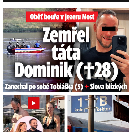
Oběť bouře v jezeru Most: Zemřel táta Dominik (†28)