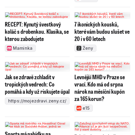
RECEPT: Kynutý švestkový
7 ikonických kousků,
koláč s drobenkou. Klasika, se
které vám budou slušet ve
kterou zabodujete
20 i v 60 letech
Maminka
Ženy
Jak se zdravě zchladit v
Levnější MHD v Praze se
tropických vedrech: Co
vrací. Kdo má od srpna
pomáhá a kdy už riskujete úpal
nárok na měsíční kupón
za 165 korun?
https://mojezdravi.zeny.cz/
e15
Sparta má nabídku na