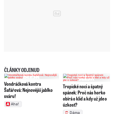
ČLÁNKY ODJINUD
Vondráčková kontra
Tropické noci a špatný
Šafářová: Nejnovější jablko
spánek: Proč nás horko
sváru!
obírá o klid a kdy už jde o
úzkost?
Aha!
Dáma