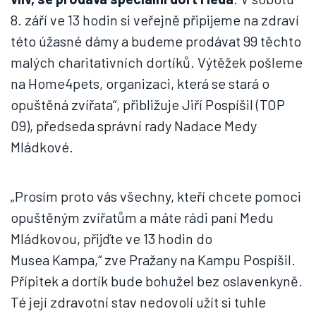
8. září ve 13 hodin si veřejně připijeme na zdraví
této úžasné dámy a budeme prodávat 99 těchto
malých charitativních dortíků. Výtěžek pošleme
na Home4pets, organizaci, která se stará o
opuštěná zvířata“, přibližuje Jiří Pospíšil (TOP
09), předseda správní rady Nadace Medy
Mládkové.
„Prosím proto vás všechny, kteří chcete pomoci
opuštěným zvířatům a máte rádi paní Medu
Mládkovou, přijďte ve 13 hodin do
Musea Kampa,“ zve Pražany na Kampu Pospíšil.
Přípitek a dortík bude bohužel bez oslavenkyně.
Té její zdravotní stav nedovolí užít si tuhle