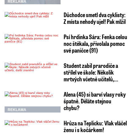
REKLAMA
Důchodce smetl dva cyklisty:
Z místa nehody ujel! Pak mlžil
Psí hrdinka Sára: Fenka celou
noc štěkala, přivolala pomoc
své paničce (91)
Student zabil prarodiče a
střílel ve škole: Několik
mrtvých včetně učitelů,…
Alena (45) si barví vlasy roky
špatně. Děláte stejnou
chybu?
REKLAMA
Hrůza na Teplicku: Vlak vláčel
ženu i s kočárkem!