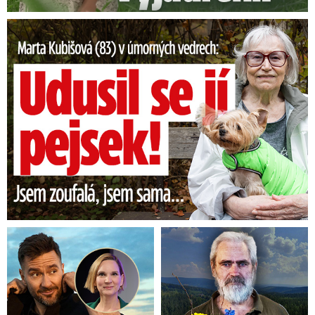
Marta Kubišová (83) v úmorných vedrech: Udusil se jí pejsek!