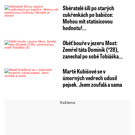
Sběratelé šílí po starých
cukřenkách po babičce:
Mohou mít statisícovou
hodnotu!…
Oběť bouře v jezeru Most:
Zemřel táta Dominik (†28),
zanechal po sobě Tobiáška…
Martě Kubišové se v
úmorných vedrech udusil
pejsek. Jsem zoufalá a sama