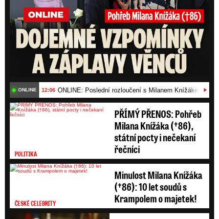
ONLINE: Poslední rozloučení s Milanem Knížákem (†86)
12:06
ONLINE
PŘÍMÝ PŘENOS: Pohřeb
Milana Knížáka (†86),
státní pocty i nečekaní
řečníci
POLITIKA
Minulost Milana Knížáka
(†86): 10 let soudů s
Krampolem o majetek!
ČESKÉ CELEBRITY