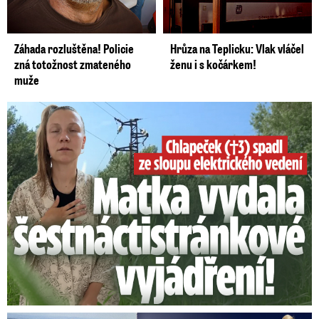
Záhada rozluštěna! Policie
Hrůza na Teplicku: Vlak vláčel
zná totožnost zmateného
ženu i s kočárkem!
muže
Smrtelný pád chlapce: Matka vydala vyjádření na 16 stran