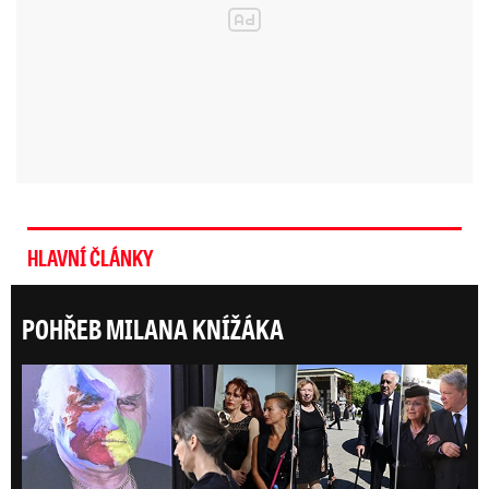
HLAVNÍ ČLÁNKY
POHŘEB MILANA KNÍŽÁKA
ONLI