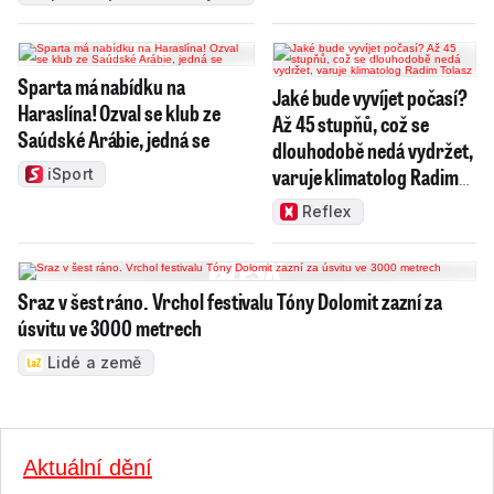
Sparta má nabídku na
Jaké bude vyvíjet počasí?
Haraslína! Ozval se klub ze
Až 45 stupňů, což se
Saúdské Arábie, jedná se
dlouhodobě nedá vydržet,
varuje klimatolog Radim
iSport
Tolasz
Reflex
Sraz v šest ráno. Vrchol festivalu Tóny Dolomit zazní za
úsvitu ve 3000 metrech
Lidé a země
Aktuální dění