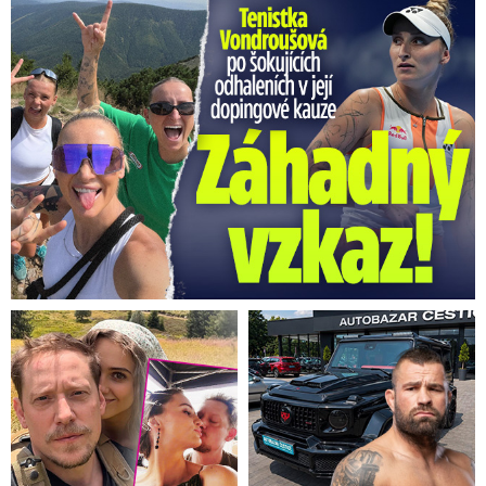
Vondroušová po šokujících odhaleních v kauze: Záhadný vzkaz!