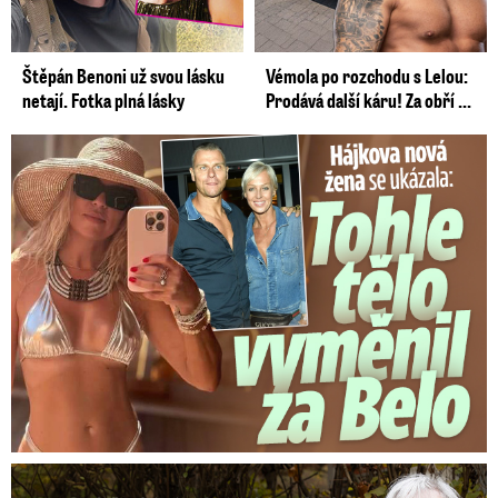
Štěpán Benoni už svou lásku
Vémola po rozchodu s Lelou:
netají. Fotka plná lásky
Prodává další káru! Za obří ...
Tohle tělo nahradilo Belo: Nová partnerka se ukázala...
Marta Kubišová (83) v úmorných vedrech: Udusil se jí pejsek!