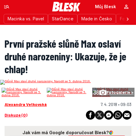
Můj Blesk
Macinka vs. Pavel
StarDance
Made in Česko
Festiva
První pražské slůně Max oslaví
druhé narozeniny: Ukazuje, že je
chlap!
36
Fotogalerie >
Alexandra Vetkovská
7. 4. 2018 • 09:03
Diskuze (0)
Jak vám má Google doporučovat Blesk?