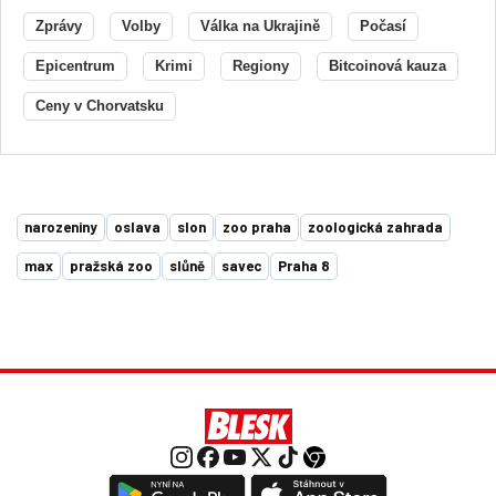
Zprávy
Volby
Válka na Ukrajině
Počasí
Epicentrum
Krimi
Regiony
Bitcoinová kauza
Ceny v Chorvatsku
narozeniny
oslava
slon
zoo praha
zoologická zahrada
max
pražská zoo
slůně
savec
Praha 8