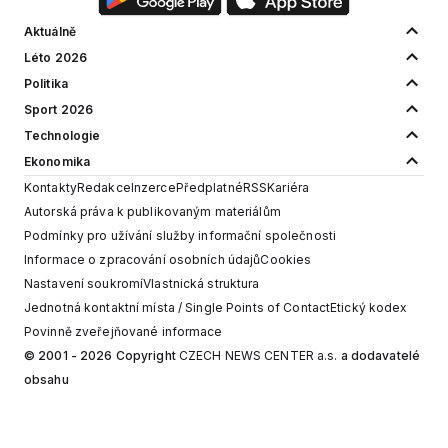
Aktuálně
Léto 2026
Politika
Sport 2026
Technologie
Ekonomika
Kontakty
Redakce
Inzerce
Předplatné
RSS
Kariéra
Autorská práva k publikovaným materiálům
Podmínky pro užívání služby informační společnosti
Informace o zpracování osobních údajů
Cookies
Nastavení soukromí
Vlastnická struktura
Jednotná kontaktní místa / Single Points of Contact
Etický kodex
Povinně zveřejňované informace
© 2001 - 2026 Copyright
CZECH NEWS CENTER a.s.
a dodavatelé
obsahu