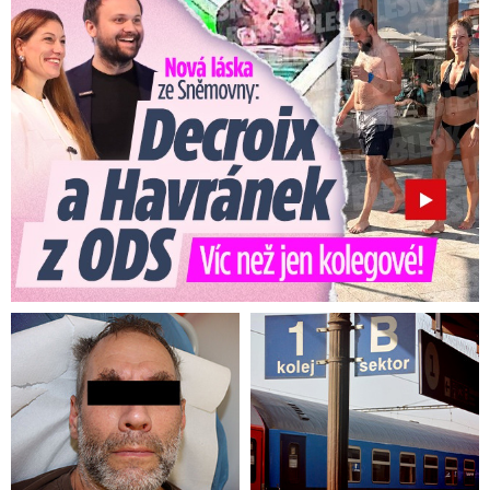
Nová láska ve Sněmovně: Decroix s mladým kolegou z ODS