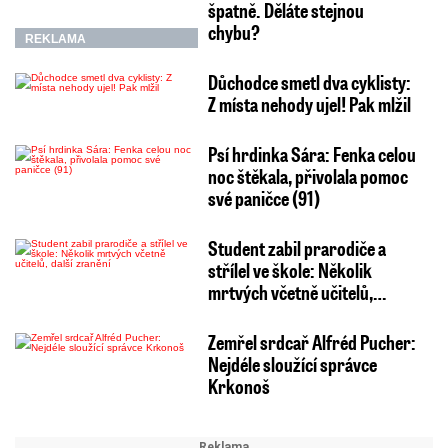
špatně. Děláte stejnou
chybu?
REKLAMA
Důchodce smetl dva cyklisty:
Z místa nehody ujel! Pak mlžil
Psí hrdinka Sára: Fenka celou
noc štěkala, přivolala pomoc
své paničce (91)
Student zabil prarodiče a
střílel ve škole: Několik
mrtvých včetně učitelů,…
Zemřel srdcař Alfréd Pucher:
Nejdéle sloužící správce
Krkonoš