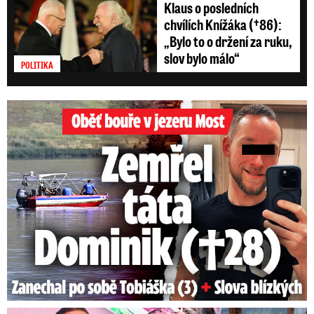
Klaus o posledních
chvílích Knížáka (†86):
„Bylo to o držení za ruku,
slov bylo málo“
POLITIKA
Oběť bouře v jezeru Most: Zemřel táta Dominik (†28)