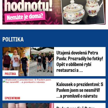
POLITIKA
Utajená dovolená Petra
Pavla: Prozradily ho fotky!
Opět v oblíbené rybí
restauraci a ...
POLITIKA
Kalousek o prezidentovi: S
Pavlem jsem se nesmířil!
...a promluvil o návratu
EPICENTRUM