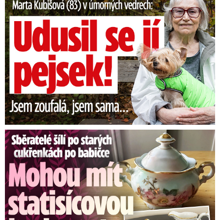
Sběratelé šílí po cukřenkách po babičce: Statisícová hodnota