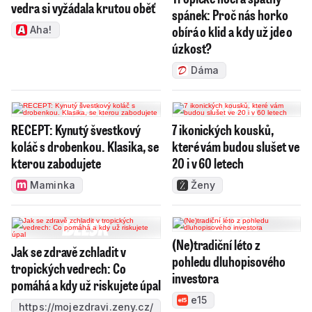
vedra si vyžádala krutou oběť
spánek: Proč nás horko
obírá o klid a kdy už jde o
Aha!
úzkost?
Dáma
RECEPT: Kynutý švestkový
7 ikonických kousků,
koláč s drobenkou. Klasika, se
které vám budou slušet ve
kterou zabodujete
20 i v 60 letech
Maminka
Ženy
(Ne)tradiční léto z
Jak se zdravě zchladit v
pohledu dluhopisového
tropických vedrech: Co
investora
pomáhá a kdy už riskujete úpal
e15
https://mojezdravi.zeny.cz/