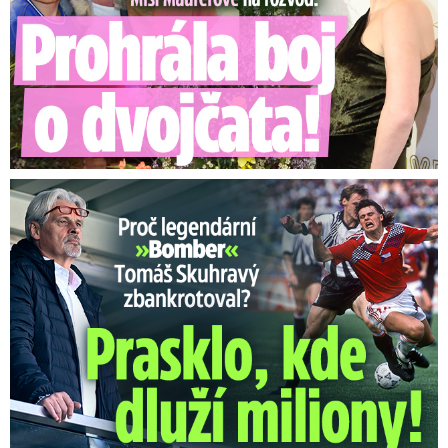
Proč Skuhravý zbankrotoval? Prasklo, kde dluží miliony!