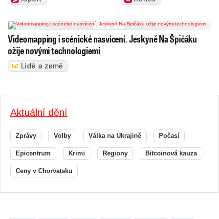
Videomapping i scénické nasvícení. Jeskyně Na Špičáku
ožije novými technologiemi
Lidé a země
Aktuální dění
Zprávy
Volby
Válka na Ukrajině
Počasí
Epicentrum
Krimi
Regiony
Bitcoinová kauza
Ceny v Chorvatsku