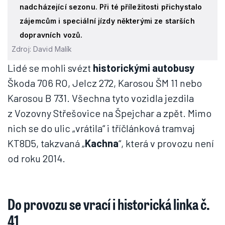
nadcházející sezonu. Při té příležitosti přichystalo
zájemcům i speciální jízdy některými ze starších
dopravních vozů.
Zdroj: David Malík
Lidé se mohli svézt
historickými autobusy
Škoda 706 RO, Jelcz 272, Karosou ŠM 11 nebo
Karosou B 731. Všechna tyto vozidla jezdila
z Vozovny Střešovice na Špejchar a zpět. Mimo
nich se do ulic „vrátila“ i tříčlánková tramvaj
KT8D5, takzvaná „
Kachna
“, která v provozu není
od roku 2014.
Do provozu se vrací i historická linka č.
41