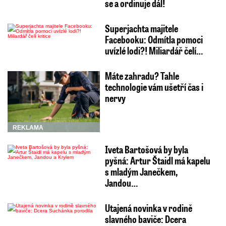
se a ordinuje dál!
Superjachta majitele
Facebooku: Odmítla pomoci
uvízlé lodi?! Miliardář čelí…
Máte zahradu? Tahle
technologie vám ušetří čas i
nervy
REKLAMA
Iveta Bartošová by byla
pyšná: Artur Štaidl má kapelu
s mladým Janečkem,
Jandou…
Utajená novinka v rodině
slavného baviče: Dcera