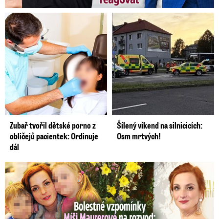
Zubař tvořil dětské porno z
Šílený víkend na silnicicích:
obličejů pacientek: Ordinuje
Osm mrtvých!
dál
Bolestné vzpomínky Míši Maurerové: Prohrála boj o dvojčata!