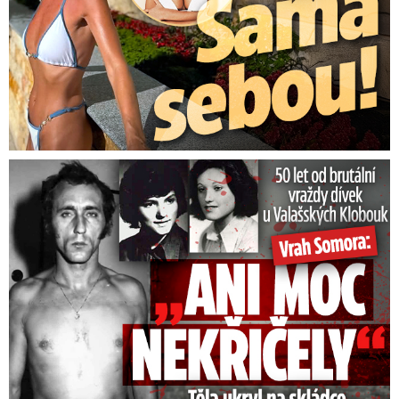
50 let od běsnění Somory: Těla dívek vrah ukryl na skládce