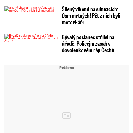
Šílený víkend na silnicicích:
Osm mrtvých! Pět z nich byli
motorkáři
Bývalý poslanec střílel na
úřadě: Policejní zásah v
dovolenkovém ráji Čechů