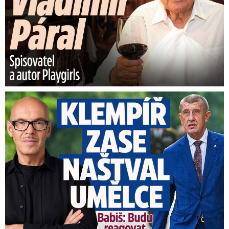
Umělci tepou Klempíře: „Zcela nepřijatelné.“