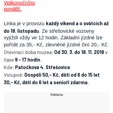
každý víkend a o svátcích až
Linka je v provozu
do 18. listopadu
. Ze střešovické vozovny
vyjíždí vždy ve 12 hodin. Základní jízdné lze
pořídit za 35,- Kč, zlevněné jízdné činí 20,- Kč.
Otevírací doba muzea:
Od 30. 3. do 18. 11. 2018
v
čase
9 - 17 hodin
.
Kde:
Patočkova 4
,
Střešovice
Vstupné:
Dospělí 50,- Kč, děti od 6 do 15 let
30,- Kč, děti do 6 let a senioři zdarma
.