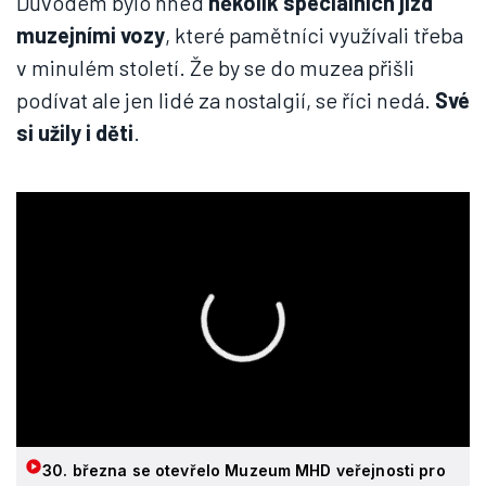
Důvodem bylo hned
několik speciálních jízd
muzejními vozy
, které pamětníci využívali třeba
v minulém století. Že by se do muzea přišli
podívat ale jen lidé za nostalgií, se říci nedá.
Své
si užily i děti
.
30. března se otevřelo Muzeum MHD veřejnosti pro