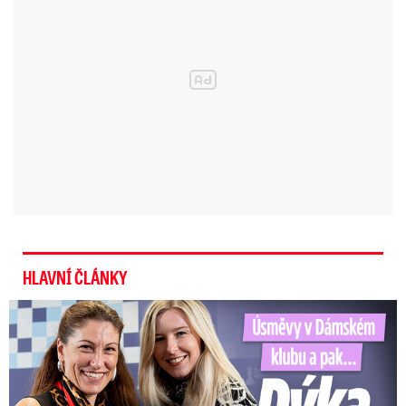
HLAVNÍ ČLÁNKY
Úsměvy v Dámském klubu a pak… Dýka do zad od Decroix!