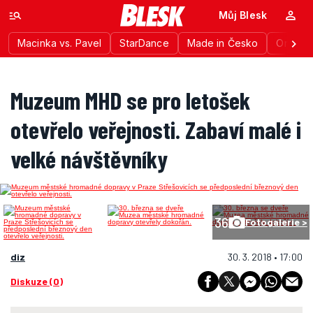
Můj Blesk
Macinka vs. Pavel
StarDance
Made in Česko
Ordinac
Muzeum MHD se pro letošek
otevřelo veřejnosti. Zabaví malé i
velké návštěvníky
36
Fotogalerie >
diz
30. 3. 2018 • 17:00
Diskuze (0)