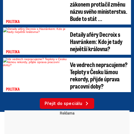
zákonem protlačil změnu
názvu svého ministerstva.
Bude to stát ...
POLITIKA
Detaily aféry Decroix s
Havránkem: Kdo je tady
největší královna?
POLITIKA
Ve vedrech nepracujeme?
Teploty v Česku lámou
rekordy, přijde úprava
pracovní doby?
POLITIKA
Přejít do speciálu