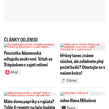
ČLÁNKY ODJINUD
Penzistka Adamovská
Hříšný tanec známe
odtajnila soukromí: Vztah se
všichni, ale zvládnete plný
Štěpánkem v zajetí mlčení
počet bodů? Otestujte se v
našem kvízu!
Aha!
Dáma
video Alena Mihulová
Máte doma papriky a rajčata?
Tyhle 4 recepty na lečo budete
Ženy