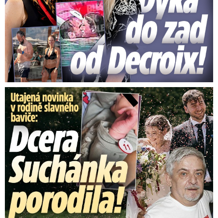
Utajená novinka v rodině baviče: Dcera Suchánka porodila