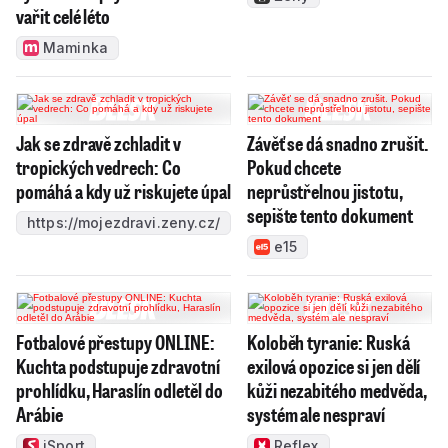
vařit celé léto
Maminka
Jak se zdravě zchladit v
Závěť se dá snadno zrušit.
tropických vedrech: Co
Pokud chcete
pomáhá a kdy už riskujete úpal
neprůstřelnou jistotu,
sepište tento dokument
https://mojezdravi.zeny.cz/
e15
Fotbalové přestupy ONLINE:
Koloběh tyranie: Ruská
Kuchta podstupuje zdravotní
exilová opozice si jen dělí
prohlídku, Haraslín odletěl do
kůži nezabitého medvěda,
Arábie
systém ale nespraví
iSport
Reflex