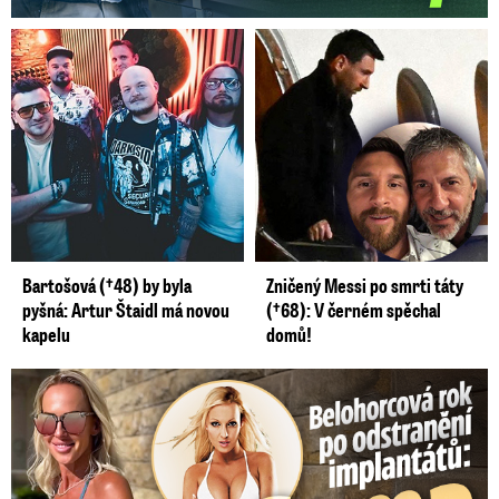
Bartošová (†48) by byla
Zničený Messi po smrti táty
pyšná: Artur Štaidl má novou
(†68): V černém spěchal
kapelu
domů!
Belohorcová rok po odstranění implantátů: Konečně sama sebou