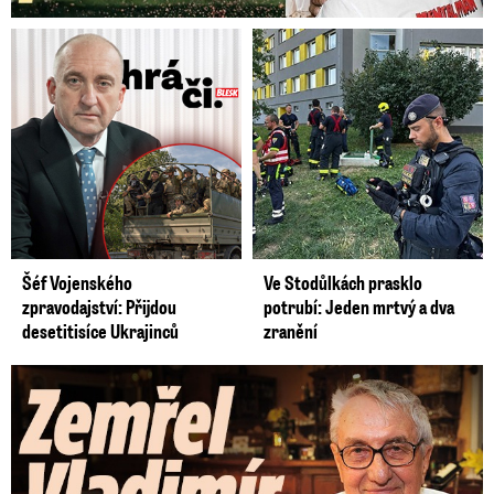
Šéf Vojenského
Ve Stodůlkách prasklo
zpravodajství: Přijdou
potrubí: Jeden mrtvý a dva
desetitisíce Ukrajinců
zranění
Zemřel Vladimír Páral (†94): Autor lechtivých Playgirls