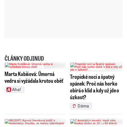
ČLÁNKY ODJINUD
Marta Kubišová: Úmorná
Tropické noci a špatný
vedra si vyžádala krutou oběť
spánek: Proč nás horko
obírá o klid a kdy už jde o
Aha!
úzkost?
Dáma