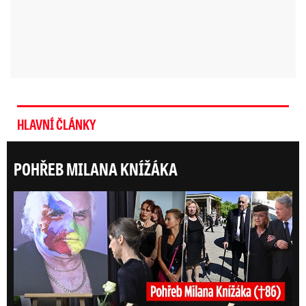
HLAVNÍ ČLÁNKY
POHŘEB MILANA KNÍŽÁKA
Posl