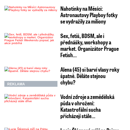
Nahotinky na Měsíci:
Astronautovy Playboy fotky
se vydražily za miliony
Sex, fetiš, BDSM, ale i
přednášky, workshopy a
market. Organizátor Prague
Fetish…
Alena (45) si barví vlasy roky
špatně. Děláte stejnou
chybu?
REKLAMA
Vodní zdroje a zemědělská
půda v ohrožení:
Katastrofální sucha
přicházejí stále…