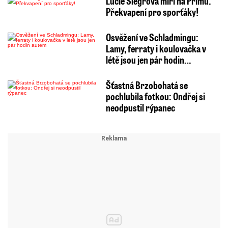
Lucie Šlégrová míří na Primu.
Překvapení pro sporťáky!
Osvěžení ve Schladmingu:
Lamy, ferraty i koulovačka v
létě jsou jen pár hodin…
Šťastná Brzobohatá se
pochlubila fotkou: Ondřej si
neodpustil rýpanec