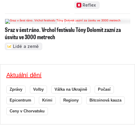
ním
Reflex
Sraz v šest ráno. Vrchol festivalu Tóny Dolomit zazní za
úsvitu ve 3000 metrech
Lidé a země
Aktuální dění
Zprávy
Volby
Válka na Ukrajině
Počasí
Epicentrum
Krimi
Regiony
Bitcoinová kauza
Ceny v Chorvatsku