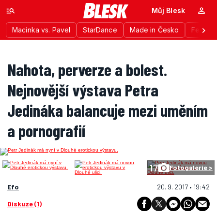
Můj Blesk
Macinka vs. Pavel
StarDance
Made in Česko
Festiva
Nahota, perverze a bolest.
Nejnovější výstava Petra
Jedináka balancuje mezi uměním
a pornografií
17
Fotogalerie >
Efo
20. 9. 2017 • 19:42
Diskuze (1)