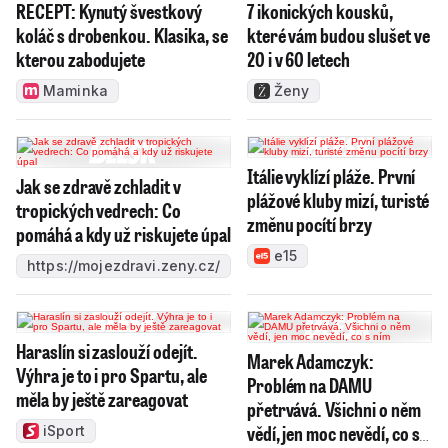
RECEPT: Kynutý švestkový
7 ikonických kousků,
koláč s drobenkou. Klasika, se
které vám budou slušet ve
kterou zabodujete
20 i v 60 letech
Maminka
Ženy
Itálie vyklízí pláže. První
Jak se zdravě zchladit v
plážové kluby mizí, turisté
tropických vedrech: Co
změnu pocítí brzy
pomáhá a kdy už riskujete úpal
e15
https://mojezdravi.zeny.cz/
Haraslín si zaslouží odejít.
Marek Adamczyk:
Výhra je to i pro Spartu, ale
Problém na DAMU
měla by ještě zareagovat
přetrvává. Všichni o něm
vědí, jen moc nevědí, co s
iSport