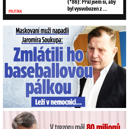
(†86): Přál jsem si, aby
byl vysvobozen z ...
POLITIKA
Maskovaní muži napadli Jaromíra Soukupa: Krvavá nakládačka
V trezoru měl 80 milionů: Policie obvinila exšéfa železnic!