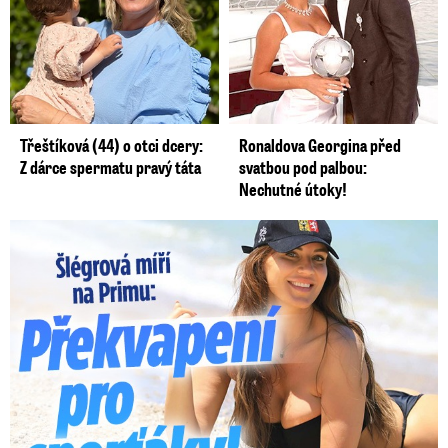
Třeštíková (44) o otci dcery:
Ronaldova Georgina před
Z dárce spermatu pravý táta
svatbou pod palbou:
Nechutné útoky!
Lucie Šlégrová míří na Primu. Překvapení pro sporťáky!