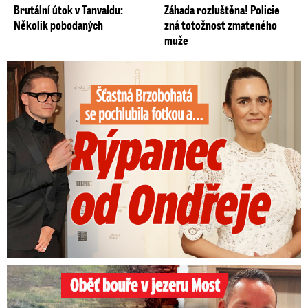
Brutální útok v Tanvaldu:
Záhada rozluštěna! Policie
Několik pobodaných
zná totožnost zmateného
muže
Šťastná Brzobohatá se pochlubila fotkou: Rýpanec od Ondřeje
Oběť bouře v jezeru Most: Zemřel táta Dominik (†28)