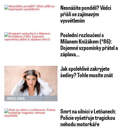
Nesnášíte pondělí? Vědci
přišli se zajímavým
vysvětlením
Poslední rozloučení s
Milanem Knížákem (†86):
Dojemné vzpomínky přátel a
záplava…
Jak spolehlivě zakryjete
šediny? Tohle musíte znát
REKLAMA
Smrt na silnici v Letňanech:
Policie vyšetřuje tragickou
nehodu motorkáře