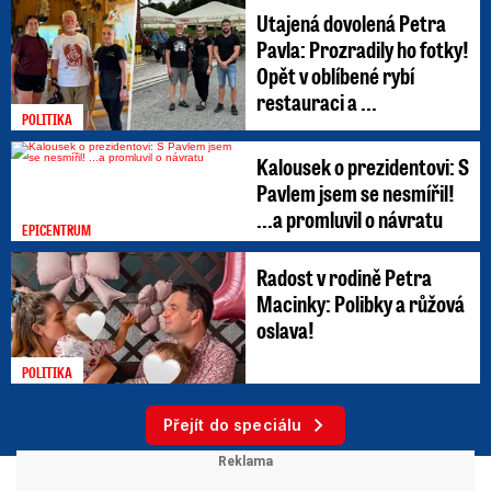
Utajená dovolená Petra
Pavla: Prozradily ho fotky!
Opět v oblíbené rybí
restauraci a ...
POLITIKA
Kalousek o prezidentovi: S
Pavlem jsem se nesmířil!
...a promluvil o návratu
EPICENTRUM
Radost v rodině Petra
Macinky: Polibky a růžová
oslava!
POLITIKA
Přejít do speciálu