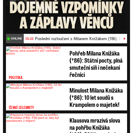
Poslední rozloučení s Milanem Knížákem (†86): Dojemn
15:22
ONLINE
Pohřeb Milana Knížáka
(†86): Státní pocty, plná
smuteční síň i nečekaní
řečníci
POLITIKA
Minulost Milana Knížáka
(†86): 10 let soudů s
Krampolem o majetek!
ČESKÉ CELEBRITY
Klausova mrazivá slova
na pohřbu Knížáka