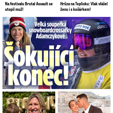
Na festivalu Brutal Assault se
Hrůza na Teplicku: Vlak vláčel
utopil muž!
ženu i s kočárkem!
Velká soupeřka Adamczykové: Šokující konec!