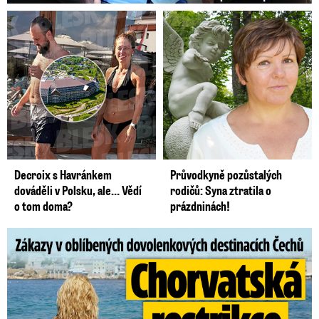
Decroix s Havránkem
Průvodkyně pozůstalých
dováděli v Polsku, ale… Vědí
rodičů: Syna ztratila o
o tom doma?
prázdninách!
Zákazy v dovolenkových rájích: Restrikce proti naháčům!