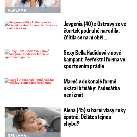
REKLAMA
Jevgenia (40) z Ostravy se ve
čtvrtek podruhé narodila:
Zřítila se na ni obří…
Sexy Bella Hadidová v nové
kampani: Perfektní forma ve
sportovním prádle
Mareš v dokonalé formě
ukázal břišáky: Padesátka
není znát
Alena (45) si barví vlasy roky
špatně. Děláte stejnou
chybu?
REKLAMA