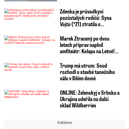
Zdenka je průvodkyní
pozůstalých rodičů: Syna
Vojtu (†21) ztratila o…
Marek Ztracený po dvou
letech příprav naplnil
amfiteátr: Kolaps na Letné!…
Trump má utrum: Soud
rozhodl o stavbě tanečního
sálu v Bílém domě
ONLINE: Zelenskyj v Srbsku a
Ukrajina udeřila na další
sklad Wildberries