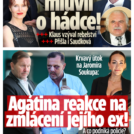
Útok na Jaromíra Soukupa: Reakce Agáty na zmlácení jejího ex