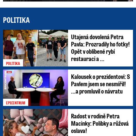
POLITIKA
Utajená dovolená Petra
Pavla: Prozradily ho fotky!
Opět v oblíbené rybí
restauraci a ...
POLITIKA
Kalousek o prezidentovi: S
Pavlem jsem se nesmířil!
...a promluvil o návratu
EPICENTRUM
Radost v rodině Petra
Macinky: Polibky a růžová
oslava!