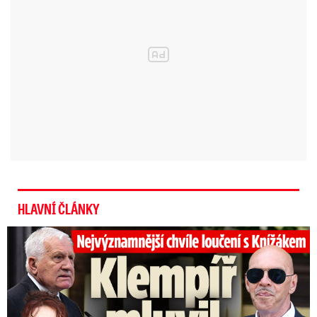
HLAVNÍ ČLÁNKY
Top momenty pohřbu Knížáka: Dojatý Klempíř, Pospíšil s Medou