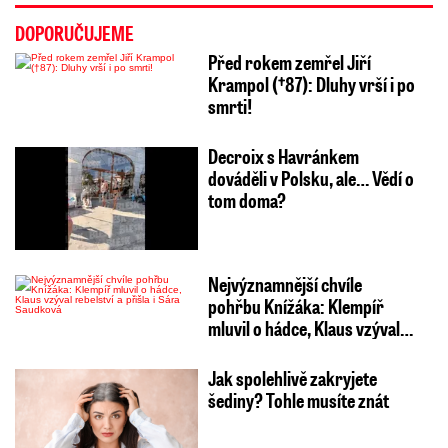
DOPORUČUJEME
Před rokem zemřel Jiří
Krampol (†87): Dluhy vrší i po
smrti!
Decroix s Havránkem
dováděli v Polsku, ale… Vědí o
tom doma?
Nejvýznamnější chvíle
pohřbu Knížáka: Klempíř
mluvil o hádce, Klaus vzýval…
Jak spolehlivě zakryjete
šediny? Tohle musíte znát