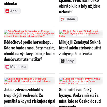
oblečku
obírá o klid a kdy už jde o
úzkost?
Aha!
Dáma
Dědečkové podle horoskopu.
Miluje ji i Zendaya! Sukně,
Kdo se bude s vnoučaty mazlit,
která udělá stylový outfit
chodit na výstavy nebo je bude
z obyčejného trička
doučovat matematiku?
Ženy
Maminka
Jak se zdravě zchladit v
Sucho drtí vodácký
tropických vedrech: Co
byznys. Voda zmizela i z
pomáhá a kdy už riskujete úpal
míst, kde to Česko dosud
nepoznalo