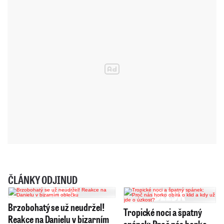
ČLÁNKY ODJINUD
Brzobohatý se už neudržel!
Tropické noci a špatný
Reakce na Danielu v bizarním
spánek: Proč nás horko