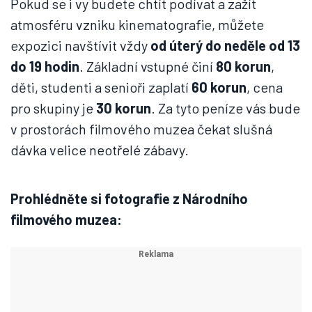
Pokud se i vy budete chtít podívat a zažít
atmosféru vzniku kinematografie, můžete
expozici navštívit vždy
od úterý do neděle od 13
do 19 hodin
. Základní vstupné činí
80 korun
,
děti, studenti a senioři zaplatí
60 korun
, cena
pro skupiny je
30 korun
. Za tyto peníze vás bude
v prostorách filmového muzea čekat slušná
dávka velice neotřelé zábavy.
Prohlédněte si fotografie z Národního
filmového muzea: