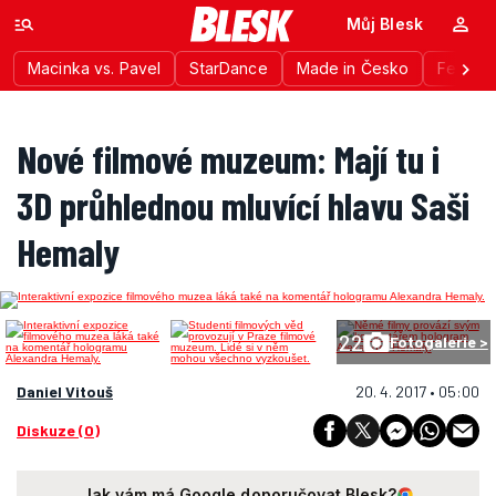
Můj Blesk
Macinka vs. Pavel
StarDance
Made in Česko
Festiva
Nové filmové muzeum: Mají tu i
3D průhlednou mluvící hlavu Saši
Hemaly
22
Fotogalerie >
Daniel Vitouš
20. 4. 2017 • 05:00
Diskuze (0)
Jak vám má Google doporučovat Blesk?