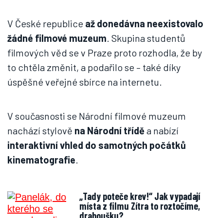
V České republice
až donedávna neexistovalo
žádné filmové muzeum
. Skupina studentů
filmových věd se v Praze proto rozhodla, že by
to chtěla změnit, a podařilo se – také díky
úspěšné veřejné sbírce na internetu.
V současnosti se Národní filmové muzeum
nachází stylově
na Národní třídě
a nabízí
interaktivní vhled do samotných počátků
kinematografie
.
„Tady poteče krev!“ Jak vypadají
místa z filmu Zítra to roztočíme,
drahoušku?