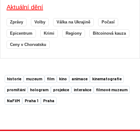
Aktuální dění
Zprávy
Volby
Válka na Ukrajině
Počasí
Epicentrum
Krimi
Regiony
Bitcoinová kauza
Ceny v Chorvatsku
historie
muzeum
film
kino
animace
kinematografie
promítání
hologram
projekce
interakce
filmové muzeum
NaFilM
Praha 1
Praha