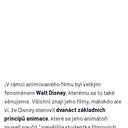
„V rámci animovaného filmu byl velkým
fenoménem
Walt Disney
, kterému se tu také
věnujeme. Všichni znají jeho filmy, málokdo ale
ví, že Disney stanovil
dvanáct základních
principů animace
, které se jeho animátoři
museli naučit,“ vysvětlila studentka filmových