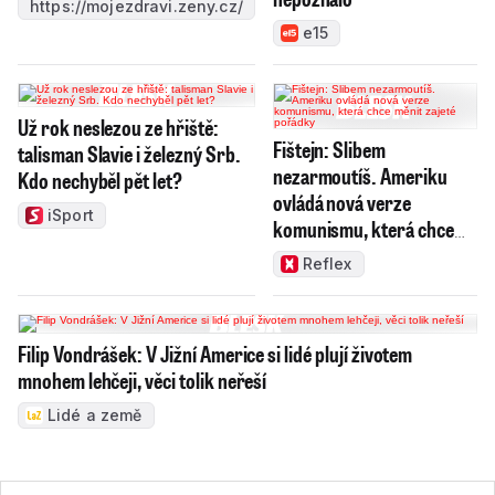
https://mojezdravi.zeny.cz/
e15
Už rok neslezou ze hřiště:
Fištejn: Slibem
talisman Slavie i železný Srb.
nezarmoutíš. Ameriku
Kdo nechyběl pět let?
ovládá nová verze
iSport
komunismu, která chce
měnit zajeté pořádky
Reflex
Filip Vondrášek: V Jižní Americe si lidé plují životem
mnohem lehčeji, věci tolik neřeší
Lidé a země