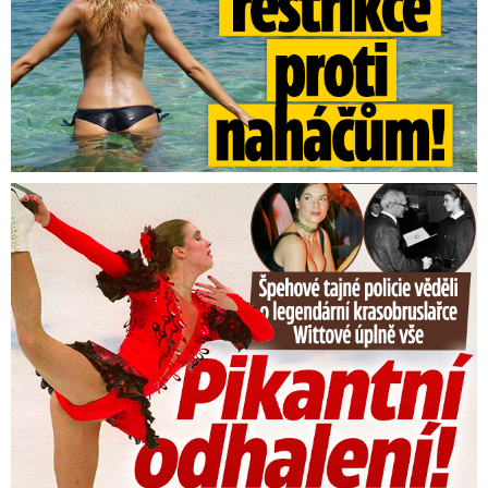
Tajná policie špehovala krasobruslařku Wittovou: Pikantní ...