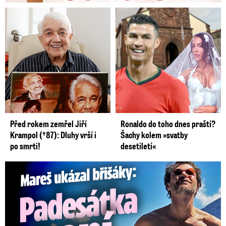
Před rokem zemřel Jiří
Ronaldo do toho dnes praští?
Krampol (†87): Dluhy vrší i
Šachy kolem »svatby
po smrti!
desetiletí«
Mareš v dokonalé formě ukázal břišáky: Padesátka není znát