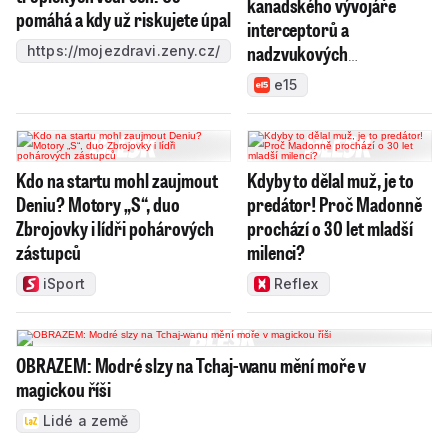
kanadského vývojáře
pomáhá a kdy už riskujete úpal
interceptorů a
nadzvukových
https://mojezdravi.zeny.cz/
technologií, chce výrobky
e15
prosadit v NATO
Kdo na startu mohl zaujmout
Kdyby to dělal muž, je to
Deniu? Motory „S“, duo
predátor! Proč Madonně
Zbrojovky i lídři pohárových
prochází o 30 let mladší
zástupců
milenci?
iSport
Reflex
OBRAZEM: Modré slzy na Tchaj-wanu mění moře v
magickou říši
Lidé a země