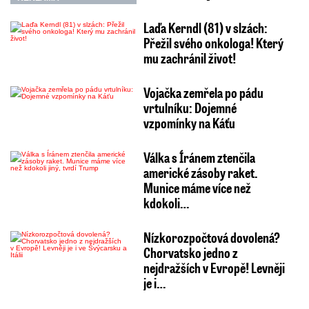
Laďa Kerndl (81) v slzách:
Přežil svého onkologa! Který
mu zachránil život!
Vojačka zemřela po pádu
vrtulníku: Dojemné
vzpomínky na Káťu
Válka s Íránem ztenčila
americké zásoby raket.
Munice máme více než
kdokoli…
Nízkorozpočtová dovolená?
Chorvatsko jedno z
nejdražších v Evropě! Levněji
je i…