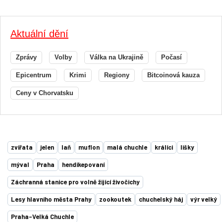
Aktuální dění
Zprávy
Volby
Válka na Ukrajině
Počasí
Epicentrum
Krimi
Regiony
Bitcoinová kauza
Ceny v Chorvatsku
zvířata
jelen
laň
muflon
malá chuchle
králíci
lišky
mýval
Praha
hendikepovaní
Záchranná stanice pro volně žijící živočichy
Lesy hlavního města Prahy
zookoutek
chuchelský háj
výr velký
Praha-Velká Chuchle