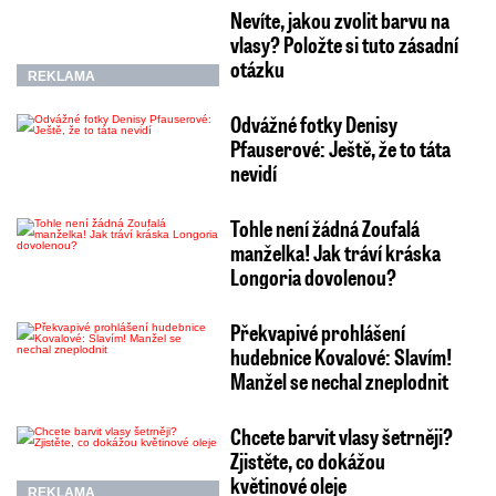
Nevíte, jakou zvolit barvu na
vlasy? Položte si tuto zásadní
otázku
REKLAMA
Odvážné fotky Denisy
Pfauserové: Ještě, že to táta
nevidí
Tohle není žádná Zoufalá
manželka! Jak tráví kráska
Longoria dovolenou?
Překvapivé prohlášení
hudebnice Kovalové: Slavím!
Manžel se nechal zneplodnit
Chcete barvit vlasy šetrněji?
Zjistěte, co dokážou
květinové oleje
REKLAMA