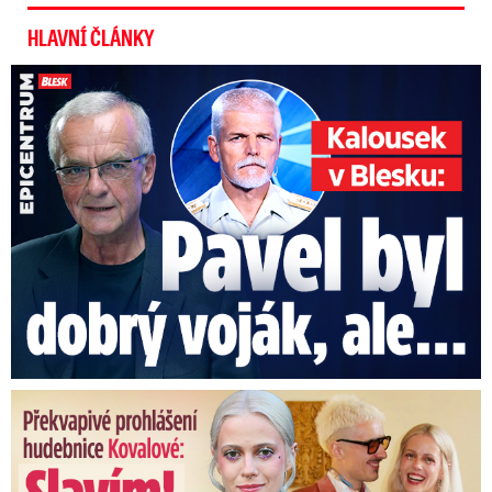
HLAVNÍ ČLÁNKY
Kalousek o prezidentovi: S Pavlem jsem se nesmířil!
Překvapivé prohlášení hudebnice Kovalové: Slavím! Manžel se ...