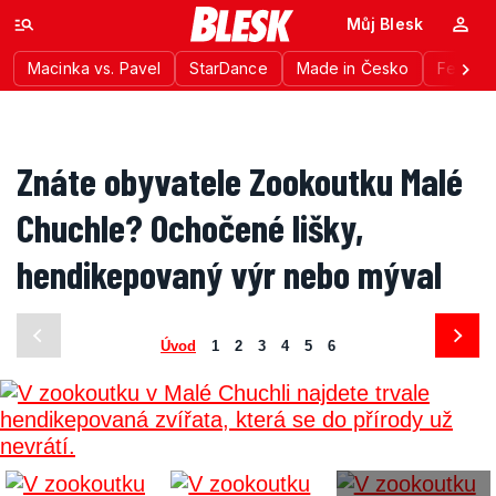
Můj Blesk
Macinka vs. Pavel
StarDance
Made in Česko
Festiva
Znáte obyvatele Zookoutku Malé
Chuchle? Ochočené lišky,
hendikepovaný výr nebo mýval
Úvod
1
2
3
4
5
6