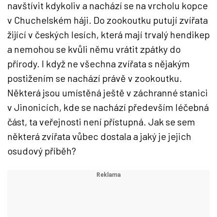
navštívit kdykoliv a nachází se na vrcholu kopce
v Chuchelském háji. Do zookoutku putují zvířata
žijící v českých lesích, která mají trvalý hendikep
a nemohou se kvůli němu vrátit zpátky do
přírody. I když ne všechna zvířata s nějakým
postižením se nachází právě v zookoutku.
Některá jsou umístěná ještě v záchranné stanici
v Jinonicích, kde se nachází především léčebná
část, ta veřejnosti není přístupná. Jak se sem
některá zvířata vůbec dostala a jaký je jejich
osudový příběh?