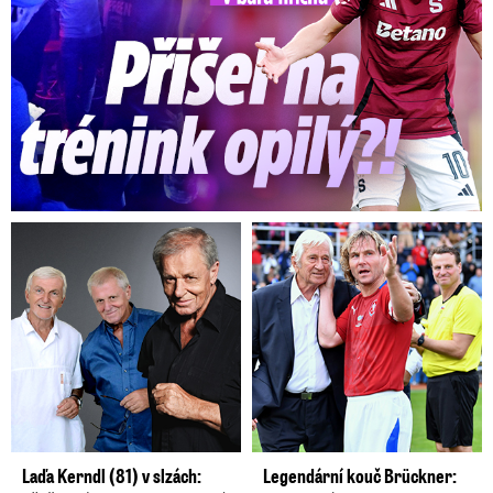
Laďa Kerndl (81) v slzách:
Legendární kouč Brückner: