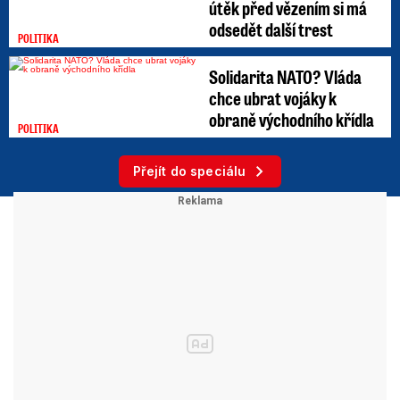
útěk před vězením si má
odsedět další trest
POLITIKA
Solidarita NATO? Vláda
chce ubrat vojáky k
obraně východního křídla
POLITIKA
Přejít do speciálu