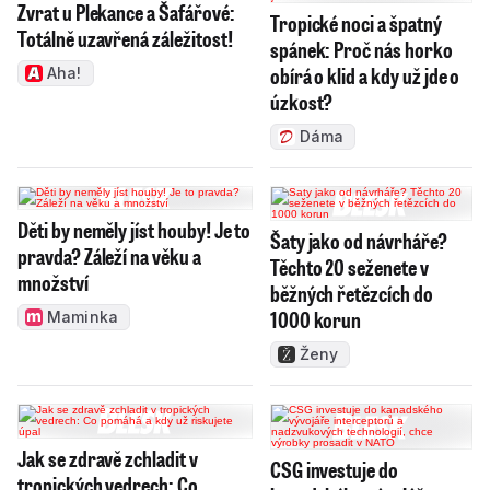
Zvrat u Plekance a Šafářové:
Tropické noci a špatný
Totálně uzavřená záležitost!
spánek: Proč nás horko
obírá o klid a kdy už jde o
Aha!
úzkost?
Dáma
Děti by neměly jíst houby! Je to
Šaty jako od návrháře?
pravda? Záleží na věku a
Těchto 20 seženete v
množství
běžných řetězcích do
1000 korun
Maminka
Ženy
Jak se zdravě zchladit v
CSG investuje do
tropických vedrech: Co