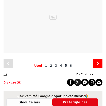
Úvod
1
2
3
4
5
6
lis
25. 2. 2017 • 06:00
Diskuze (0)
Jak vám má Google doporučovat Blesk?
Sledujte nás
Preferujte nás