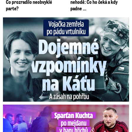
Co prozradilo neobvyklé
nehodě: Co ho čeká a kdy
parte?
padne ...
Vojačka zemřela po pádu vrtulníku: Dojemné vzpomínky na ...
Kuchta po mejdanu v baru hříchů: Přišel na trénink opilý?!