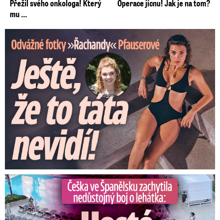
Přežil svého onkologa! Který
Operace jícnu! Jak je na tom?
mu ...
Odvážné fotky Denisy Pfauserové: Ještě, že to táta nevidí
Češka ve Španělsku natočila nedůstojný boj o lehátka