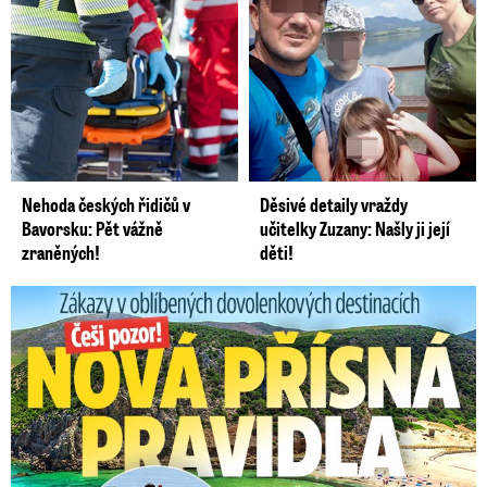
Nehoda českých řidičů v
Děsivé detaily vraždy
Bavorsku: Pět vážně
učitelky Zuzany: Našly ji její
zraněných!
děti!
Zákazy v dovolenkových rájích: Restrikce proti naháčům!