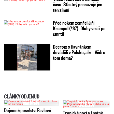
času: Šťastný prosazuje jen
ten zimní
Před rokem zemřel Jiří
Krampol (†87): Dluhy vrší i po
smrti!
Decroix s Havránkem
dováděli v Polsku, ale… Vědí o
tom doma?
ČLÁNKY ODJINUD
Dojemné poselství Pavlové
Tropické noci a špatný