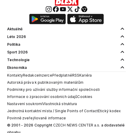
Aktuálně
Léto 2026
Politika
Sport 2026
Technologie
Ekonomika
Kontakty
Redakce
Inzerce
Předplatné
RSS
Kariéra
Autorská práva k publikovaným materiálům
Podmínky pro užívání služby informační společnosti
Informace o zpracování osobních údajů
Cookies
Nastavení soukromí
Vlastnická struktura
Jednotná kontaktní místa / Single Points of Contact
Etický kodex
Povinně zveřejňované informace
© 2001 - 2026 Copyright
CZECH NEWS CENTER a.s.
a dodavatelé
obsahu