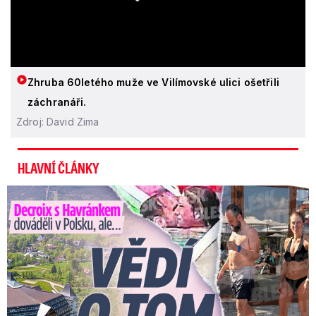
Zhruba 60letého muže ve Vilímovské ulici ošetřili
záchranáři.
Zdroj: David Zima
HLAVNÍ ČLÁNKY
Decroix s Havránkem dováděli v Polsku, ale… Vědí o tom doma?