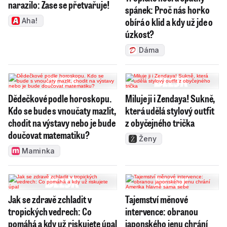
narazilo: Zase se přetvařuje!
spánek: Proč nás horko
obírá o klid a kdy už jde o
Aha!
úzkost?
Dáma
Dědečkové podle horoskopu.
Miluje ji i Zendaya! Sukně,
Kdo se bude s vnoučaty mazlit,
která udělá stylový outfit
chodit na výstavy nebo je bude
z obyčejného trička
doučovat matematiku?
Ženy
Maminka
Jak se zdravě zchladit v
Tajemství měnové
tropických vedrech: Co
intervence: obranou
pomáhá a kdy už riskujete úpal
japonského jenu chrání