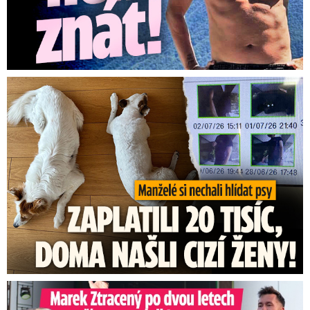
Za hlídání psů zaplatili 20 tisíc, doma našli cizí ženy!
Marek Ztracený na Letné: Pártlová stopla koncert