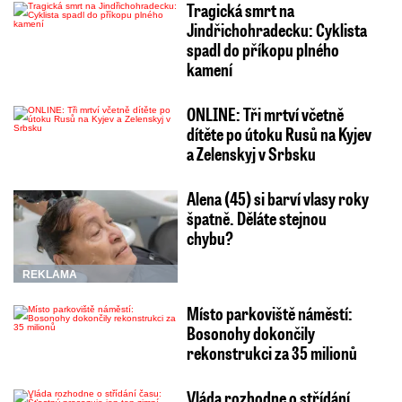
Tragická smrt na
Jindřichohradecku: Cyklista
spadl do příkopu plného
kamení
ONLINE: Tři mrtví včetně
dítěte po útoku Rusů na Kyjev
a Zelenskyj v Srbsku
Alena (45) si barví vlasy roky
špatně. Děláte stejnou
chybu?
REKLAMA
Místo parkoviště náměstí:
Bosonohy dokončily
rekonstrukci za 35 milionů
Vláda rozhodne o střídání