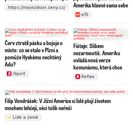
Amerika hlavně sama sebe
https://mojezdravi.zeny.cz/
e15
Červ ztratil pásku a bojuje o
Fištejn: Slibem
místo: co se stalo v Plzni a
nezarmoutíš. Ameriku
pomůže Hyskému nechtěný
ovládá nová verze
Adu?
komunismu, která chce
měnit zajeté pořádky
iSport
Reflex
Filip Vondrášek: V Jižní Americe si lidé plují životem
mnohem lehčeji, věci tolik neřeší
Lidé a země