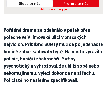
Sledujte nás
Preferujte nás
Jak to celé funguje
Pořádné drama se odehrálo v pátek přes
poledne ve Vilímovské ulici v pražských
Dejvicích. Přibližně 60letý muž se po jedenácté
hodině zabarikádoval v bytě. Na místo vyrazila
policie, hasiči i záchranáři. Muž byl
psychotický a vyhrožoval, že ublíží sobě nebo
někomu jinému, vylezl dokonce na střechu.
Policisté ho následně zpacifikovali.