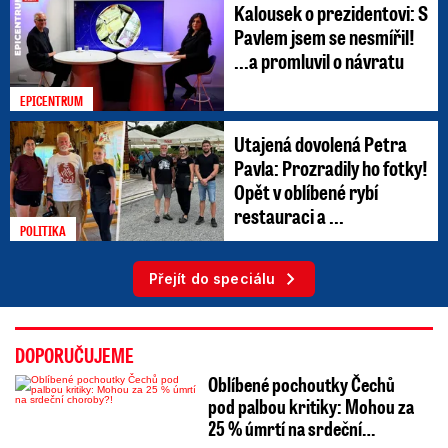
Kalousek o prezidentovi: S
Pavlem jsem se nesmířil!
...a promluvil o návratu
EPICENTRUM
Utajená dovolená Petra
Pavla: Prozradily ho fotky!
Opět v oblíbené rybí
restauraci a ...
POLITIKA
Přejít do speciálu
DOPORUČUJEME
Oblíbené pochoutky Čechů
pod palbou kritiky: Mohou za
25 % úmrtí na srdeční…