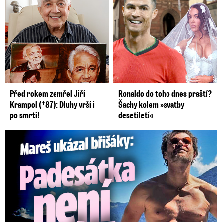
Před rokem zemřel Jiří
Ronaldo do toho dnes praští?
Krampol (†87): Dluhy vrší i
Šachy kolem »svatby
po smrti!
desetiletí«
Mareš v dokonalé formě ukázal břišáky: Padesátka není znát