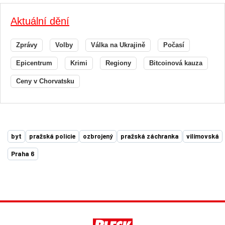
Aktuální dění
Zprávy
Volby
Válka na Ukrajině
Počasí
Epicentrum
Krimi
Regiony
Bitcoinová kauza
Ceny v Chorvatsku
byt
pražská policie
ozbrojený
pražská záchranka
vilímovská
Praha 6