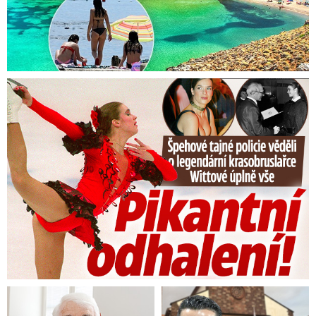
Tajná policie špehovala krasobruslařku Wittovou: Pikantní ...