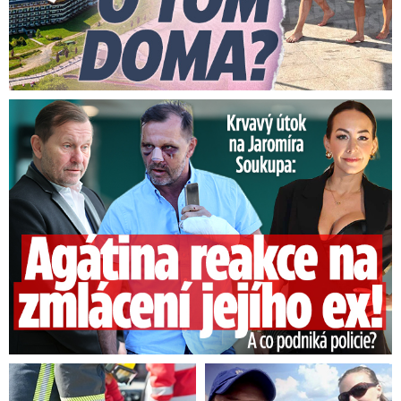
Útok na Jaromíra Soukupa: Reakce Agáty na zmlácení jejího ex