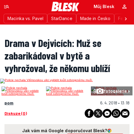
Můj Blesk
Macinka vs. Pavel
StarDance
Made in Česko
Festiva
Drama v Dejvicích: Muž se
zabarikádoval v bytě a
vyhrožoval, že někomu ublíží
9
Fotogalerie >
pom
6. 4. 2018 • 13:18
Diskuze (0)
Jak vám má Google doporučovat Blesk?