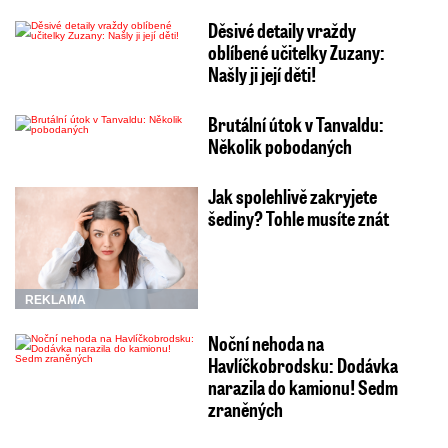
Děsivé detaily vraždy
oblíbené učitelky Zuzany:
Našly ji její děti!
Brutální útok v Tanvaldu:
Několik pobodaných
Jak spolehlivě zakryjete
šediny? Tohle musíte znát
REKLAMA
Noční nehoda na
Havlíčkobrodsku: Dodávka
narazila do kamionu! Sedm
zraněných