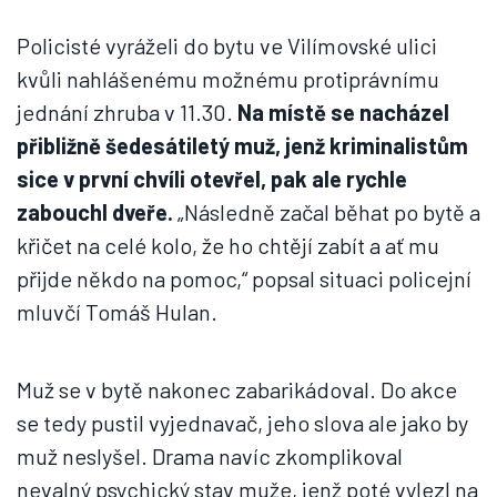
Policisté vyráželi do bytu ve Vilímovské ulici
kvůli nahlášenému možnému protiprávnímu
jednání zhruba v 11.30.
Na místě se nacházel
přibližně šedesátiletý muž, jenž kriminalistům
sice v první chvíli otevřel, pak ale rychle
zabouchl dveře.
„Následně začal běhat po bytě a
křičet na celé kolo, že ho chtějí zabít a ať mu
přijde někdo na pomoc,“ popsal situaci policejní
mluvčí Tomáš Hulan.
Muž se v bytě nakonec zabarikádoval. Do akce
se tedy pustil vyjednavač, jeho slova ale jako by
muž neslyšel. Drama navíc zkomplikoval
nevalný psychický stav muže, jenž poté vylezl na