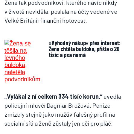
Žena tak podvodníkovi, kterého navíc nikdy
v životě neviděla, poslala na účty vedené ve
Velké Británii finanční hotovost.
»Výhodný nákup« přes internet:
Žena chtěla buldoka, přišla o 20
tisíc a psa nemá
„Vylákal z ní celkem 334 tisíc korun,“
uvedla
policejní mluvčí Dagmar Brožová. Peníze
zmizely stejně jako mužův falešný profil na
sociální síti a ženě zůstaly jen oči pro pláč.