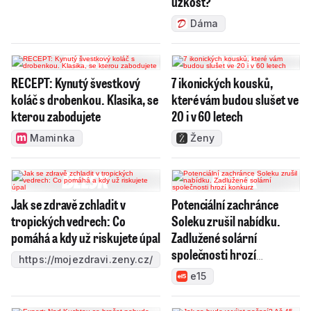
úzkost?
Dáma
RECEPT: Kynutý švestkový
7 ikonických kousků,
koláč s drobenkou. Klasika, se
které vám budou slušet ve
kterou zabodujete
20 i v 60 letech
Maminka
Ženy
Jak se zdravě zchladit v
Potenciální zachránce
tropických vedrech: Co
Soleku zrušil nabídku.
pomáhá a kdy už riskujete úpal
Zadlužené solární
společnosti hrozí
https://mojezdravi.zeny.cz/
konkurz
e15