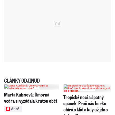
ČLÁNKY ODJINUD
Marta Kubišová: Úmorná
Tropické noci a špatný
vedra si vyžádala krutou oběť
spánek: Proč nás horko
obírá o klid a kdy už jde o
Aha!