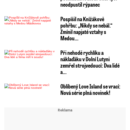
neodpustil rýpanec
Pospíšil na Knížákově
pohřbu: „Nikdy se nebál.“
Zmínil napjaté vztahy s
Medou…
Při nehodě rychlíku a
náklaďáku v Dolní Lutyni
zemřel strojvedoucí: Dva lidé
a…
Oblíbený Love Island se vrací:
Nová série plná novinek!