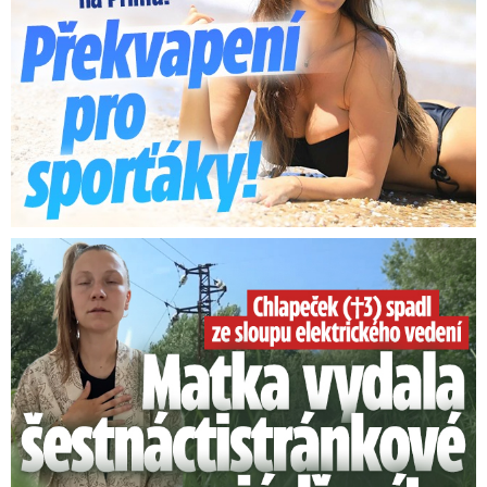
Smrtelný pád chlapce: Matka vydala vyjádření na 16 stran