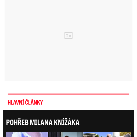
HLAVNÍ ČLÁNKY
POHŘEB MILANA KNÍŽÁKA
ONLI