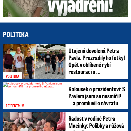
POLITIKA
Utajená dovolená Petra
Pavla: Prozradily ho fotky!
Opět v oblíbené rybí
restauraci a ...
POLITIKA
Kalousek o prezidentovi: S
Pavlem jsem se nesmířil!
...a promluvil o návratu
EPICENTRUM
Radost v rodině Petra
Macinky: Polibky a růžová