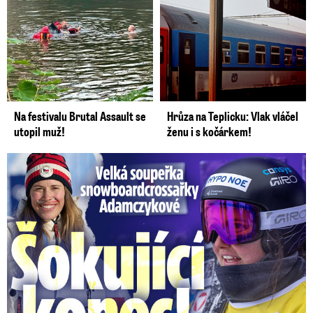
Na festivalu Brutal Assault se
Hrůza na Teplicku: Vlak vláčel
utopil muž!
ženu i s kočárkem!
Velká soupeřka Adamczykové: Šokující konec!