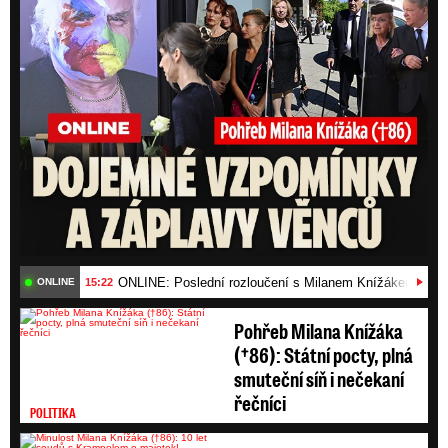
ONLINE: Poslední rozloučení s Milanem Knížákem (†86)
15:22
ONLINE
Pohřeb Milana Knížáka
(†86): Státní pocty, plná
smuteční síň i nečekaní
řečníci
POLITIKA