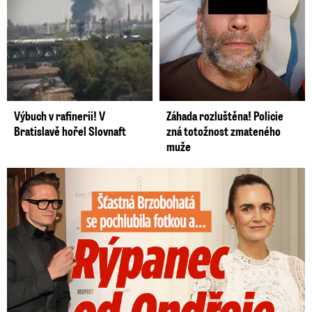
Výbuch v rafinerii! V
Záhada rozluštěna! Policie
Bratislavě hořel Slovnaft
zná totožnost zmateného
muže
Šťastná Brzobohatá se pochlubila fotkou: Rýpanec od Ondřeje