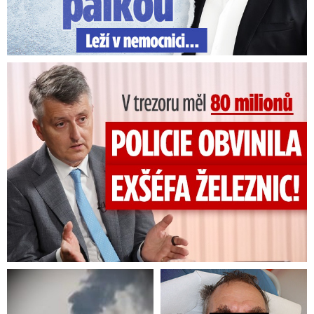
V trezoru měl 80 milionů: Policie obvinila exšéfa železnic!