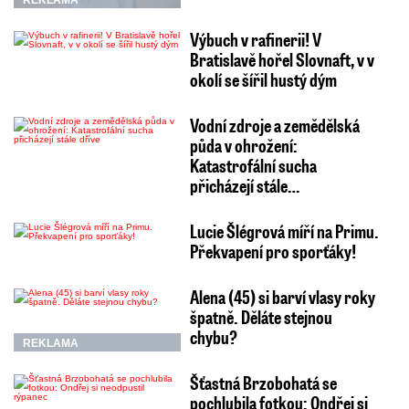
REKLAMA
Výbuch v rafinerii! V
Bratislavě hořel Slovnaft, v v
okolí se šířil hustý dým
Vodní zdroje a zemědělská
půda v ohrožení:
Katastrofální sucha
přicházejí stále…
Lucie Šlégrová míří na Primu.
Překvapení pro sporťáky!
Alena (45) si barví vlasy roky
špatně. Děláte stejnou
chybu?
REKLAMA
Šťastná Brzobohatá se
pochlubila fotkou: Ondřej si