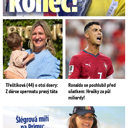
Třeštíková (44) o otci dcery:
Ronaldo se pochlubil před
Z dárce spermatu pravý táta
sňatkem: Hračky za půl
miliardy!
Lucie Šlégrová míří na Primu. Překvapení pro sporťáky!