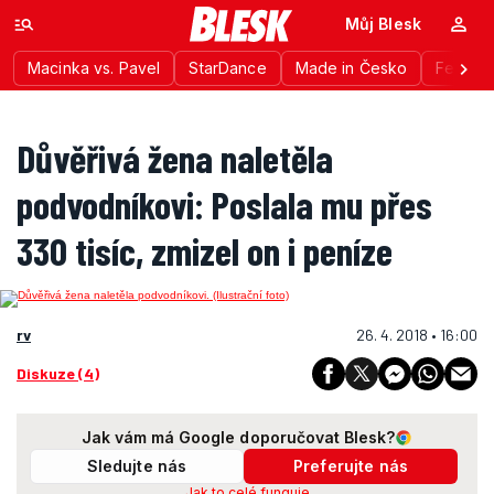
Můj Blesk
Macinka vs. Pavel
StarDance
Made in Česko
Festiva
Důvěřivá žena naletěla
podvodníkovi: Poslala mu přes
330 tisíc, zmizel on i peníze
rv
26. 4. 2018 • 16:00
Diskuze (4)
Jak vám má Google doporučovat Blesk?
Sledujte nás
Preferujte nás
Jak to celé funguje