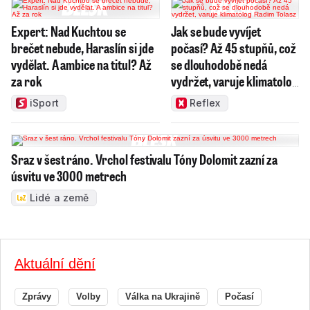
Expert: Nad Kuchtou se
Jak se bude vyvíjet
brečet nebude, Haraslín si jde
počasí? Až 45 stupňů, což
vydělat. A ambice na titul? Až
se dlouhodobě nedá
za rok
vydržet, varuje klimatolog
Radim Tolasz
iSport
Reflex
Sraz v šest ráno. Vrchol festivalu Tóny Dolomit zazní za
úsvitu ve 3000 metrech
Lidé a země
Aktuální dění
Zprávy
Volby
Válka na Ukrajině
Počasí