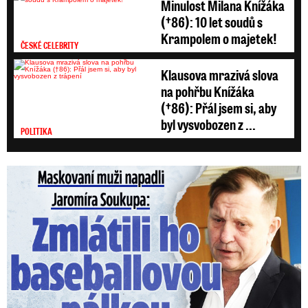
Minulost Milana Knížáka
(†86): 10 let soudů s
Krampolem o majetek!
ČESKÉ CELEBRITY
Klausova mrazivá slova
na pohřbu Knížáka
(†86): Přál jsem si, aby
byl vysvobozen z ...
POLITIKA
Maskovaní muži napadli Jaromíra Soukupa: Krvavá nakládačka