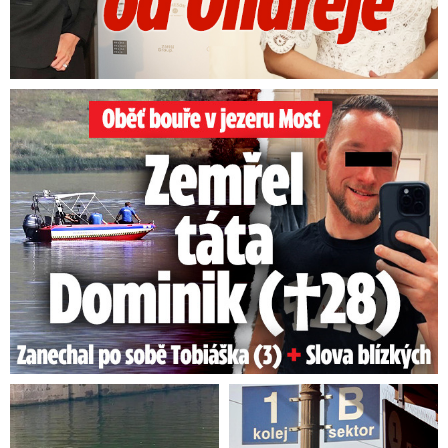
Oběť bouře v jezeru Most: Zemřel táta Dominik (†28)