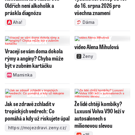
Oldřich není alkoholik a
do 16. srpna 2026 pro
práskla diagnózu
všechna znamení
Aha!
Dáma
video Alena Mihulová
Vracejí se vám doma dokola
Ženy
rýmy a angíny? Chyba může
být v zubním kartáčku
Maminka
Jak se zdravě zchladit v
Že lidé chtějí kombíky?
tropických vedrech: Co
Luxusní Volva V90 leží v
pomáhá a kdy už riskujete úpal
autosalonech s
milionovou slevou
https://mojezdravi.zeny.cz/
e15