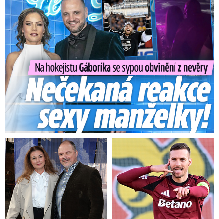
Na Gáboríka se sypou obvinění z nevěry: Reakce manželky!