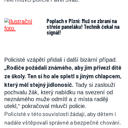
Poplach v Plzni: Muž se zbraní na
střeše paneláku! Technik čekal na
signál!
Policisté vzápětí přidali i další bizární případ.
„Rodiče požádali známého, aby jim přivezl dítě
ze školy. Ten si ho ale spletl s jiným chlapcem,
který měl stejný jídlonosič.
Tady si zaslouží
pochvalu žák, který nabídku na svezení od
neznámého muže odmítl a z místa raději
utekl,“ pokračoval mluvčí policie.
Policisté v této souvislosti žádají, aby dětem i
nadále vštěpovali správné a bezpečné chování.