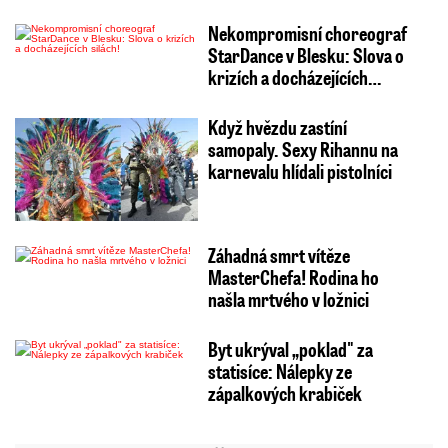
Nekompromisní choreograf
StarDance v Blesku: Slova o
krizích a docházejících…
Když hvězdu zastíní
samopaly. Sexy Rihannu na
karnevalu hlídali pistolníci
Záhadná smrt vítěze
MasterChefa! Rodina ho
našla mrtvého v ložnici
Byt ukrýval „poklad" za
statisíce: Nálepky ze
zápalkových krabiček