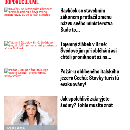
DOPORUČUJEME
Havlíček se stavebním
zákonem protlačil změnu
názvu svého ministerstva.
Bude to…
Tajemný žlábek v Brně:
Švédové jím při obléhání asi
chtěli proniknout až na…
Požár u oblíbeného italského
jezera Čechů: Stovky turistů
evakuovány!
Jak spolehlivě zakryjete
šediny? Tohle musíte znát
REKLAMA