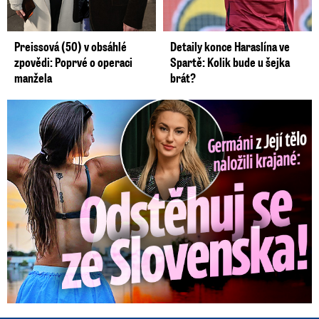
Preissová (50) v obsáhlé
Detaily konce Haraslína ve
zpovědi: Poprvé o operaci
Spartě: Kolik bude u šejka
manžela
brát?
Germáni z Jejího těla: Odstěhuj se, vzkázali jí krajané