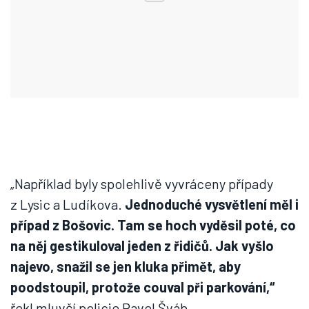
„Například byly spolehlivě vyvráceny případy
z Lysic a Ludíkova.
Jednoduché vysvětlení měl i
případ z Bošovic. Tam se hoch vyděsil poté, co
na něj gestikuloval jeden z řidičů. Jak vyšlo
najevo, snažil se jen kluka přimět, aby
poodstoupil, protože couval při parkování,“
řekl mluvčí policie Pavel Šváb.