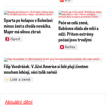
Sparta po kolapsu v Boleslavi:
Peče se celá země,
minus šest a chvála nováčka.
Babišova vláda ale mlčí a
Majer má silnou zbraň
mlží. Přitom extrémy
počasí jsou trvalými
iSport
problémy Česka
Reflex
Filip Vondrášek: V Jižní Americe si lidé plují životem
mnohem lehčeji, věci tolik neřeší
Lidé a země
Aktuální dění