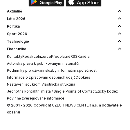
Aktuálně
Léto 2026
Politika
Sport 2026
Technologie
Ekonomika
Kontakty
Redakce
Inzerce
Předplatné
RSS
Kariéra
Autorská práva k publikovaným materiálům
Podmínky pro užívání služby informační společnosti
Informace o zpracování osobních údajů
Cookies
Nastavení soukromí
Vlastnická struktura
Jednotná kontaktní místa / Single Points of Contact
Etický kodex
Povinně zveřejňované informace
© 2001 - 2026 Copyright
CZECH NEWS CENTER a.s.
a dodavatelé
obsahu