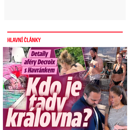
HLAVNÍ ČLÁNKY
Detaily aféry Decroix s Havránkem: Kdo je tady královna?