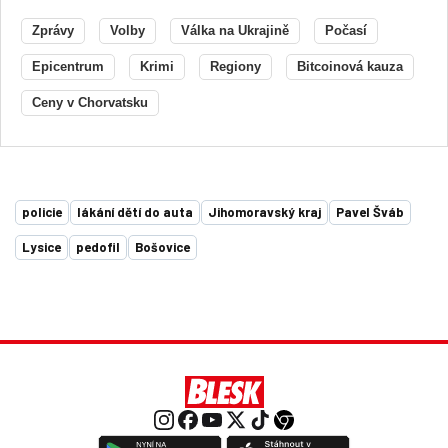
Zprávy
Volby
Válka na Ukrajině
Počasí
Epicentrum
Krimi
Regiony
Bitcoinová kauza
Ceny v Chorvatsku
policie
lákání dětí do auta
Jihomoravský kraj
Pavel Šváb
Lysice
pedofil
Bošovice