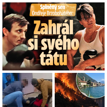
Splněný sen Ondřeje Brzobohatého: Zahrál si svého tátu