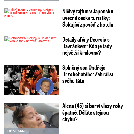
Ničivý tajfun v Japonsku
uvěznil české turistky:
Šokující zpověď z hotelu
Detaily aféry Decroix s
Havránkem: Kdo je tady
největší královna?
Splněný sen Ondřeje
Brzobohatého: Zahrál si
svého tátu
Alena (45) si barví vlasy roky
špatně. Děláte stejnou
chybu?
REKLAMA