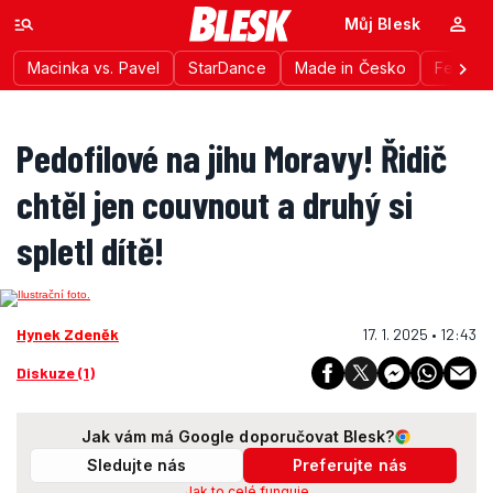
Můj Blesk
Macinka vs. Pavel
StarDance
Made in Česko
Festiva
Pedofilové na jihu Moravy! Řidič
chtěl jen couvnout a druhý si
spletl dítě!
Hynek Zdeněk
17. 1. 2025 • 12:43
Diskuze (1)
Jak vám má Google doporučovat Blesk?
Sledujte nás
Preferujte nás
Jak to celé funguje