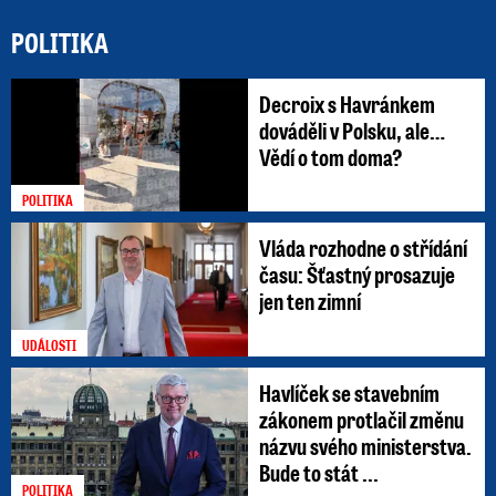
POLITIKA
Decroix s Havránkem
dováděli v Polsku, ale…
Vědí o tom doma?
POLITIKA
Vláda rozhodne o střídání
času: Šťastný prosazuje
jen ten zimní
UDÁLOSTI
Havlíček se stavebním
zákonem protlačil změnu
názvu svého ministerstva.
Bude to stát ...
POLITIKA