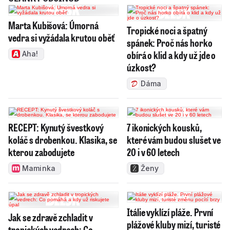
Marta Kubišová: Úmorná
Tropické noci a špatný
vedra si vyžádala krutou oběť
spánek: Proč nás horko
obírá o klid a kdy už jde o
Aha!
úzkost?
Dáma
RECEPT: Kynutý švestkový
7 ikonických kousků,
koláč s drobenkou. Klasika, se
které vám budou slušet ve
kterou zabodujete
20 i v 60 letech
Maminka
Ženy
Itálie vyklízí pláže. První
Jak se zdravě zchladit v
plážové kluby mizí, turisté
tropických vedrech: Co