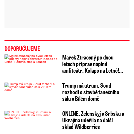
DOPORUČUJEME
Marek Ztracený po dvou
letech příprav naplnil
amfiteátr: Kolaps na Letné!…
Trump má utrum: Soud
rozhodl o stavbě tanečního
sálu v Bílém domě
ONLINE: Zelenskyj v Srbsku a
Ukrajina udeřila na další
sklad Wildberries