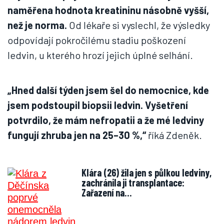
naměřena hodnota kreatininu násobně vyšší,
než je norma.
Od lékaře si vyslechl, že výsledky
odpovídají pokročilému stadiu poškození
ledvin, u kterého hrozí jejich úplné selhání.
„Hned další týden jsem šel do nemocnice, kde
jsem podstoupil biopsii ledvin. Vyšetření
potvrdilo, že mám nefropatii a že mé ledviny
fungují zhruba jen na 25–30 %,“
říká Zdeněk.
Klára (26) žila jen s půlkou ledviny,
zachránila ji transplantace:
Zařazení na…