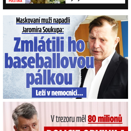
POLITIKA
Maskovaní muži napadli Jaromíra Soukupa: Krvavá nakládačka
V trezoru měl 80 milionů: Policie obvinila exšéfa železnic!