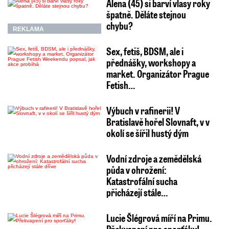
Alena (45) si barví vlasy roky
špatně. Děláte stejnou
chybu?
REKLAMA
Sex, fetiš, BDSM, ale i
přednášky, workshopy a
market. Organizátor Prague
Fetish…
Výbuch v rafinerii! V
Bratislavě hořel Slovnaft, v v
okolí se šířil hustý dým
Vodní zdroje a zemědělská
půda v ohrožení:
Katastrofální sucha
přicházejí stále…
Lucie Šlégrová míří na Primu.
Překvapení pro sporťáky!