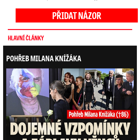
PŘIDAT NÁZOR
HLAVNÍ ČLÁNKY
POHŘEB MILANA KNÍŽÁKA
Posl