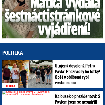
POLITIKA
Utajená dovolená Petra
Pavla: Prozradily ho fotky!
Opět v oblíbené rybí
restauraci a ...
POLITIKA
Kalousek o prezidentovi: S
Pavlem jsem se nesmířil!