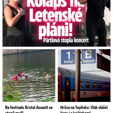
Na festivalu Brutal Assault se
Hrůza na Teplicku: Vlak vláčel
utopil muž!
ženu i s kočárkem!