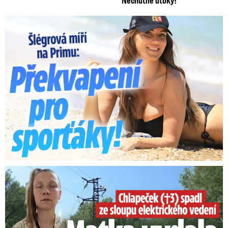
Lucie Šlégrová míří na Primu. Překvapení pro sporťáky!
Smrtelný pád chlapce: Matka vydala vyjádření na 16 stran