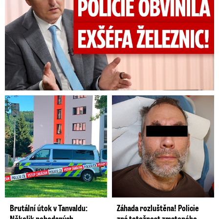
Brutální útok v Tanvaldu:
Záhada rozluštěna! Policie
Několik pobodaných
zná totožnost zmateného