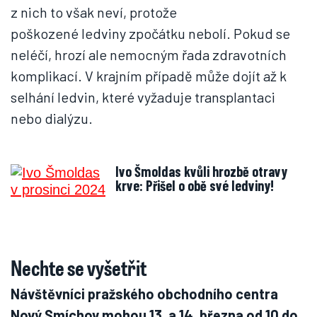
z nich to však neví, protože
poškozené ledviny zpočátku nebolí. Pokud se
neléčí, hrozí ale nemocným řada zdravotních
komplikací. V krajním případě může dojít až k
selhání ledvin, které vyžaduje transplantaci
nebo dialýzu.
Ivo Šmoldas kvůli hrozbě otravy
krve: Přišel o obě své ledviny!
Nechte se vyšetřit
Návštěvníci pražského obchodního centra
Nový Smíchov mohou 13. a 14. března od 10 do