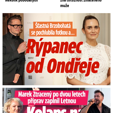
muže
Šťastná Brzobohatá se pochlubila fotkou: Rýpanec od Ondřeje
Marek Ztracený na Letné: Pártlová stopla koncert