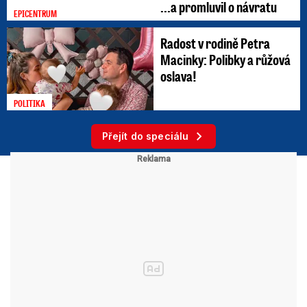
...a promluvil o návratu
EPICENTRUM
Radost v rodině Petra
Macinky: Polibky a růžová
oslava!
POLITIKA
Přejít do speciálu