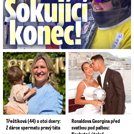
Třeštíková (44) o otci dcery:
Ronaldova Georgina před
Z dárce spermatu pravý táta
svatbou pod palbou:
Nechutné útoky!