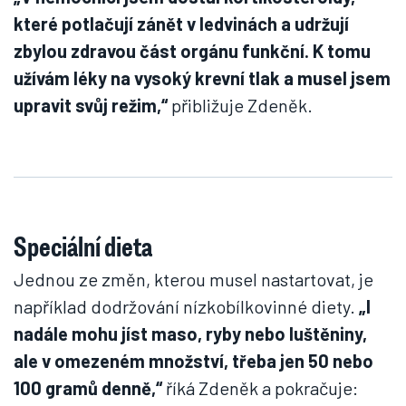
které potlačují zánět v ledvinách a udržují
zbylou zdravou část orgánu funkční. K tomu
užívám léky na vysoký krevní tlak a musel jsem
upravit svůj režim,“
přibližuje Zdeněk.
Speciální dieta
Jednou ze změn, kterou musel nastartovat, je
například dodržování nízkobílkovinné diety.
„I
nadále mohu jíst maso, ryby nebo luštěniny,
ale v omezeném množství, třeba jen 50 nebo
100 gramů denně,“
říká Zdeněk a pokračuje: