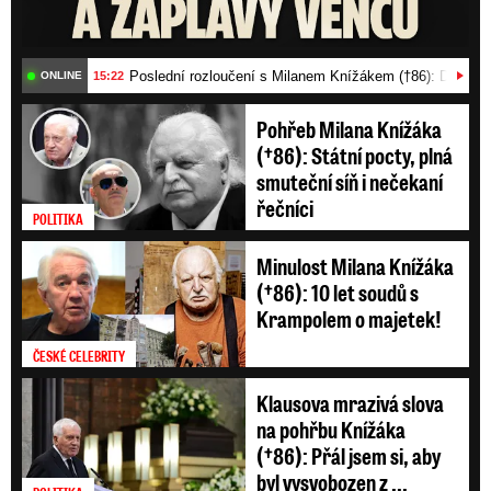
Poslední rozloučení s Milanem Knížákem (†86): Dojemn
15:22
ONLINE
Pohřeb Milana Knížáka
(†86): Státní pocty, plná
smuteční síň i nečekaní
řečníci
POLITIKA
Minulost Milana Knížáka
(†86): 10 let soudů s
Krampolem o majetek!
ČESKÉ CELEBRITY
Klausova mrazivá slova
na pohřbu Knížáka
(†86): Přál jsem si, aby
byl vysvobozen z ...