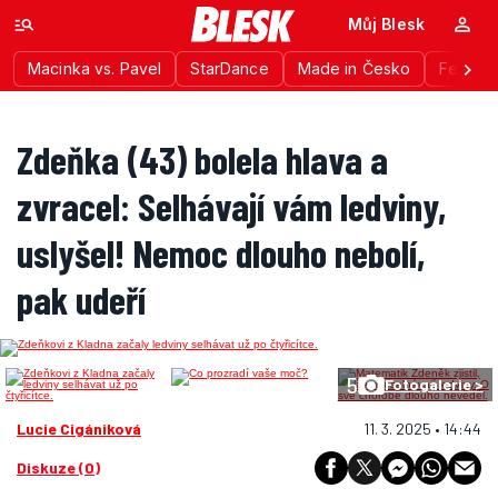
Můj Blesk
Macinka vs. Pavel
StarDance
Made in Česko
Festiva
Zdeňka (43) bolela hlava a
zvracel: Selhávají vám ledviny,
uslyšel! Nemoc dlouho nebolí,
pak udeří
5
Fotogalerie >
Lucie Cigániková
11. 3. 2025 • 14:44
Diskuze (0)