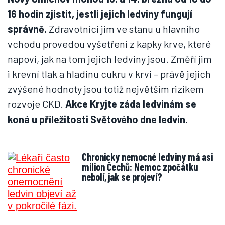
16 hodin zjistit, jestli jejich ledviny fungují
správně.
Zdravotníci jim ve stanu u hlavního
vchodu provedou vyšetření z kapky krve, které
napoví, jak na tom jejich ledviny jsou. Změří jim
i krevní tlak a hladinu cukru v krvi – právě jejich
zvýšené hodnoty jsou totiž největším rizikem
rozvoje CKD.
Akce Kryjte záda ledvinám se
koná u příležitosti Světového dne ledvin.
Chronicky nemocné ledviny má asi
milion Čechů: Nemoc zpočátku
nebolí, jak se projeví?