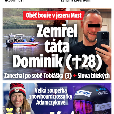
Oběť bouře v jezeru Most: Zemřel táta Dominik (†28)
Velká soupeřka Adamczykové: Šokující konec!