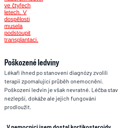
Poškozené ledviny
Lékaři ihned po stanovení diagnózy zvolili
terapii zpomalující průběh onemocnění.
Poškození ledvin je však nevratné. Léčba stav
nezlepší, dokáže ale jejich fungování
prodloužit.
„V nemocnici jsem dostal kortikosteroidy,