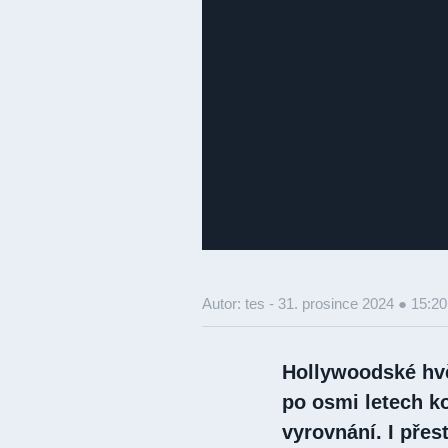
Autor: tes -
31. prosince 2024 ● 15:20
Hollywoodské hvěz
po osmi letech 
vyrovnání. I přes