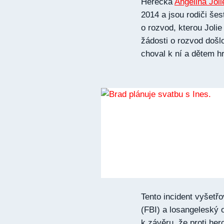
Herečka
Angelina Joli
2014 a jsou rodiči šest
o rozvod, kterou Jolie
žádosti o rozvod došl
choval k ní a dětem h
Tento incident vyšetř
(FBI) a losangeleský o
k závěru, že proti her