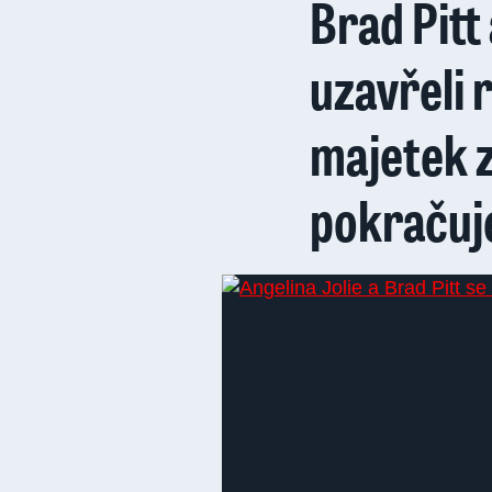
Brad Pitt
uzavřeli 
majetek z
pokračuj