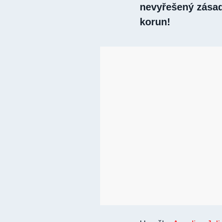
nevyřešený zásad
korun!