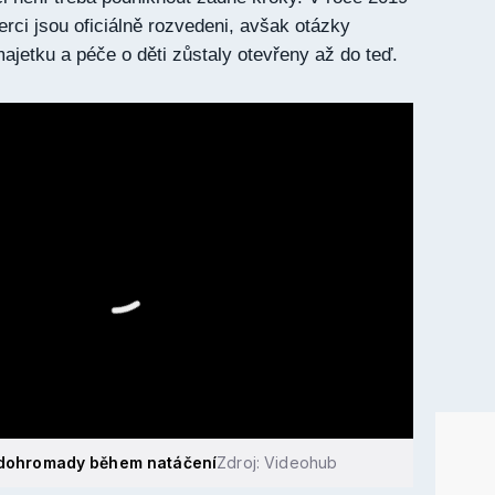
erci jsou oficiálně rozvedeni, avšak otázky
majetku a péče o děti zůstaly otevřeny až do teď.
y dohromady během natáčení
Zdroj: Videohub