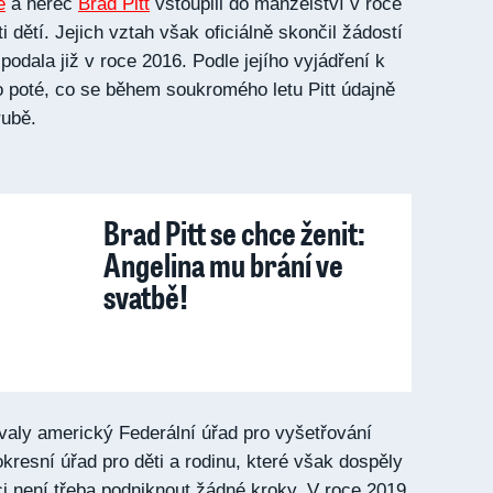
e
a herec
Brad Pitt
vstoupili do manželství v roce
i dětí. Jejich vztah však oficiálně skončil žádostí
 podala již v roce 2016. Podle jejího vyjádření k
o poté, co se během soukromého letu Pitt údajně
rubě.
Brad Pitt se chce ženit:
Angelina mu brání ve
svatbě!
ovaly americký Federální úřad pro vyšetřování
kresní úřad pro děti a rodinu, které však dospěly
ci není třeba podniknout žádné kroky. V roce 2019