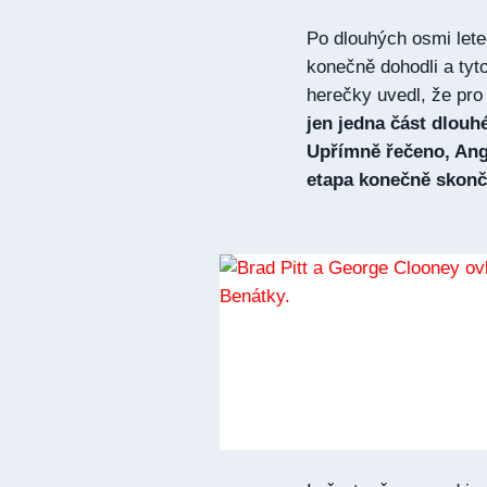
Po dlouhých osmi letec
konečně dohodli a tyt
herečky uvedl, že pro
jen jedna část dlouh
Upřímně řečeno, Angel
etapa konečně skonči