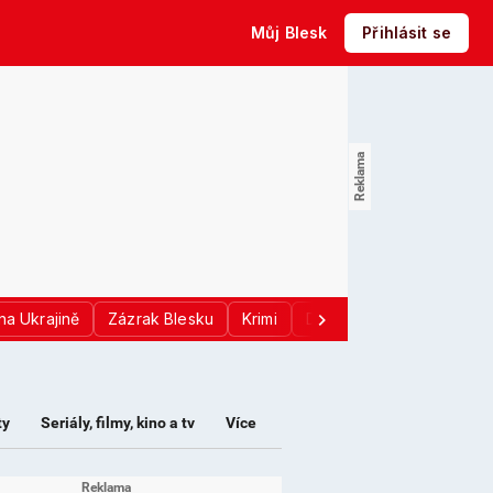
Můj Blesk
Přihlásit se
na Ukrajině
Zázrak Blesku
Krimi
Donald Trump
Sport
ty
Seriály, filmy, kino a tv
Více