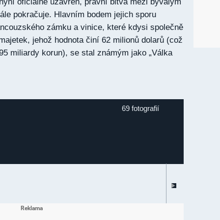
 nyní oficiálně uzavřen, právní bitva mezi bývalým
le pokračuje. Hlavním bodem jejich sporu
rancouzského zámku a vinice, které kdysi společně
o majetek, jehož hodnota činí 62 milionů dolarů (což
395 miliardy korun), se stal známým jako „Válka
69 fotografií