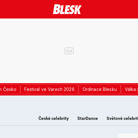
n Česko
Festival ve Varech 2026
Ordinace Blesku
Válka 
České celebrity
StarDance
Světové celebri