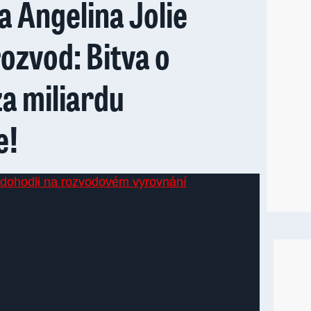
 a Angelina Jolie
rozvod: Bitva o
a miliardu
e!