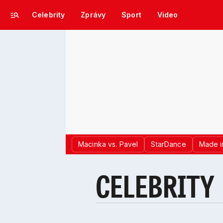
Celebrity
Zprávy
Sport
Video
Macinka vs. Pavel
StarDance
Made i
CELEBRITY