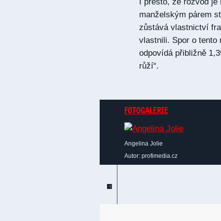
I přesto, že rozvod je
manželským párem stá
zůstává vlastnictví f
vlastnili. Spor o tent
odpovídá přibližně 1,
růží“.
FOTOGALERIE
Angelina Jolie
Autor: profimedia.cz