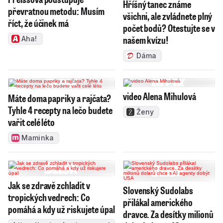
Hříšný tanec známe
převratnou metodu: Musím
všichni, ale zvládnete plný
říct, že účinek má
počet bodů? Otestujte se v
našem kvízu!
Aha!
Dáma
video Alena Mihulová
Máte doma papriky a rajčata?
Tyhle 4 recepty na lečo budete
Ženy
vařit celé léto
Maminka
Jak se zdravě zchladit v
Slovenský Sudolabs
tropických vedrech: Co
přilákal amerického
pomáhá a kdy už riskujete úpal
dravce. Za desítky milionů