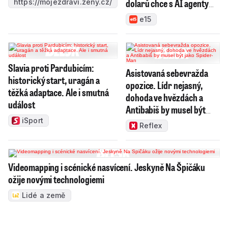
dolarů chce s AI agenty
https://mojezdravi.zeny.cz/
dobýt USA
e15
Slavia proti Pardubicím:
Asistovaná sebevražda
historický start, uragán a
opozice. Lídr nejasný,
těžká adaptace. Ale i smutná
dohoda ve hvězdách a
událost
Antibabiš by musel být
jako Spider-Man
iSport
Reflex
Videomapping i scénické nasvícení. Jeskyně Na Špičáku
ožije novými technologiemi
Lidé a země