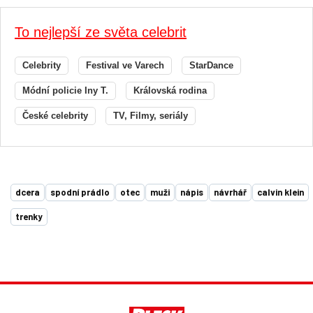
To nejlepší ze světa celebrit
Celebrity
Festival ve Varech
StarDance
Módní policie Iny T.
Královská rodina
České celebrity
TV, Filmy, seriály
dcera
spodní prádlo
otec
muži
nápis
návrhář
calvin klein
trenky