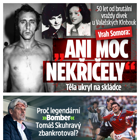
50 let od běsnění Somory: Těla dívek vrah ukryl na skládce
Proč Skuhravý zbankrotoval? Prasklo, kde dluží miliony!