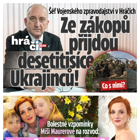
Šéf Vojenského zpravodajství: Přijdou desetitisíce Ukrajinců
Bolestné vzpomínky Míši Maurerové: Prohrála boj o dvojčata!