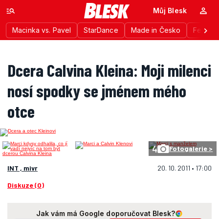
Můj Blesk
Macinka vs. Pavel
StarDance
Made in Česko
Festiva
Dcera Calvina Kleina: Moji milenci
nosí spodky se jménem mého
otce
4
Fotogalerie >
INT , mivr
20. 10. 2011 • 17:00
Diskuze (0)
Jak vám má Google doporučovat Blesk?