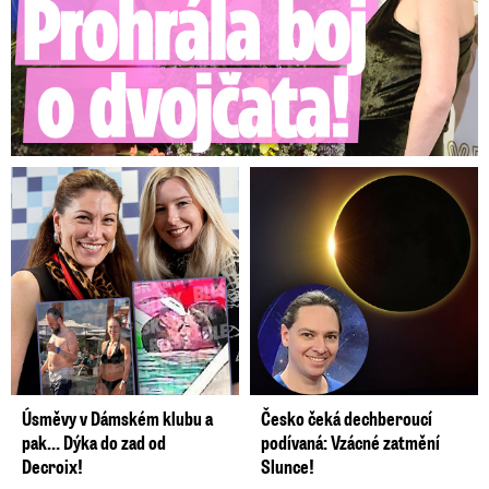
Úsměvy v Dámském klubu a
Česko čeká dechberoucí
pak… Dýka do zad od
podívaná: Vzácné zatmění
Decroix!
Slunce!