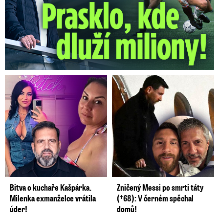
Bitva o kuchaře Kašpárka.
Zničený Messi po smrti táty
Milenka exmanželce vrátila
(†68): V černém spěchal
úder!
domů!