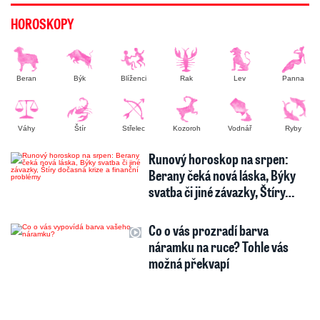
HOROSKOPY
Beran
Býk
Blíženci
Rak
Lev
Panna
Váhy
Štír
Střelec
Kozoroh
Vodnář
Ryby
Runový horoskop na srpen:
Berany čeká nová láska, Býky
svatba či jiné závazky, Štíry…
Co o vás prozradí barva
náramku na ruce? Tohle vás
možná překvapí