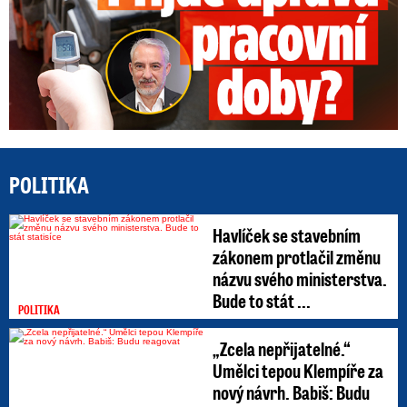
POLITIKA
Havlíček se stavebním
zákonem protlačil změnu
názvu svého ministerstva.
Bude to stát ...
POLITIKA
„Zcela nepřijatelné.“
Umělci tepou Klempíře za
nový návrh. Babiš: Budu