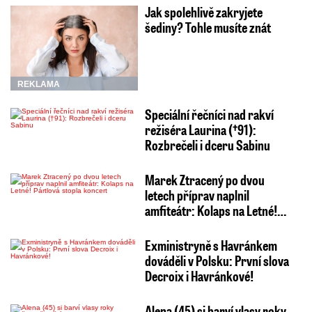
Jak spolehlivě zakryjete
šediny? Tohle musíte znát
REKLAMA
Speciální řečníci nad rakví
režiséra Laurina (†91):
Rozbrečeli i dceru Sabinu
Marek Ztracený po dvou
letech příprav naplnil
amfiteátr: Kolaps na Letné!…
Exministryně s Havránkem
dováděli v Polsku: První slova
Decroix i Havránkové!
Alena (45) si barví vlasy roky