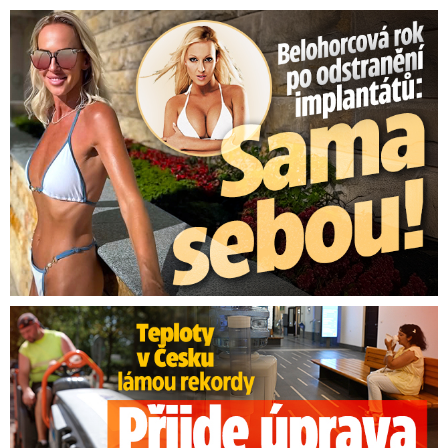
Belohorcová rok po odstranění implantátů: Konečně sama sebou
Teploty v Česku lámou rekordy: Přijde úprava pracovní doby?