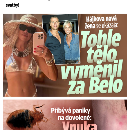
svatby!
Tohle tělo nahradilo Belo: Nová partnerka se ukázala...
Panika na dovolené: Vnuka Soni v hotelu poštípaly štěnice!