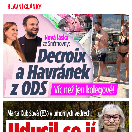
HLAVNÍ ČLÁNKY
Nová láska ve Sněmovně: Decroix s mladým kolegou z ODS
Marta Kubišová (83) v úmorných vedrech: Udusil se jí pejsek!