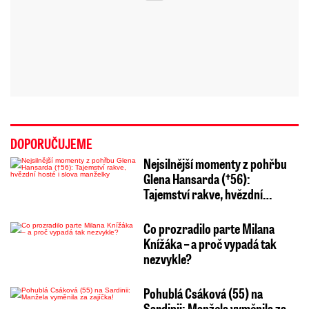
DOPORUČUJEME
Nejsilnější momenty z pohřbu
Glena Hansarda (†56):
Tajemství rakve, hvězdní…
Co prozradilo parte Milana
Knížáka – a proč vypadá tak
nezvykle?
Pohublá Csáková (55) na
Sardinii: Manžela vyměnila za