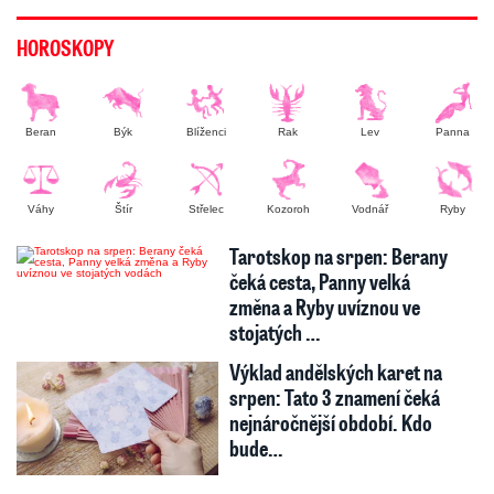
HOROSKOPY
Beran
Býk
Blíženci
Rak
Lev
Panna
Váhy
Štír
Střelec
Kozoroh
Vodnář
Ryby
Tarotskop na srpen: Berany
čeká cesta, Panny velká
změna a Ryby uvíznou ve
stojatých …
Výklad andělských karet na
srpen: Tato 3 znamení čeká
nejnáročnější období. Kdo
bude…