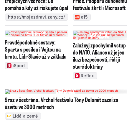
tropických vedrech: Co
Pride. Podporu duhovému
pomáhá a kdy už riskujete úpal
festivalu škrtl i Microsoft
https://mojezdravi.zeny.cz/
e15
Pravděpodobné sestavy:
Zalužnyj zpochybnil vstup
Sparta s posilou i Vojtou na
do NATO. Aliance už je jen
hrotu. Lídr Slavie už v základu
iluzí bezpečnosti, řídí ji
staré doktríny
iSport
Reflex
Sraz v šest ráno. Vrchol festivalu Tóny Dolomit zazní za
úsvitu ve 3000 metrech
Lidé a země