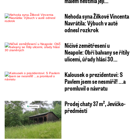
málem nestihla její…
Nehoda syna Žilkové Vincenta
Navrátila: Výbuch v autě
odnesl rozkrok
Ničivé zemětřesení u
Neapole: Obří balvany se řítily
ulicemi, úřady hlásí 30…
Kalousek o prezidentovi: S
Pavlem jsem se nesmířil! ...a
promluvil o návratu
Prodej chaty 37 m², Jevíčko-
předměstí