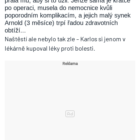
přála mu, aby si to užil. Jenže sama je krátce
po operaci, musela do nemocnice kvůli
poporodním komplikacím, a jejich malý synek
Arnold (3 měsíce) trpí řadou zdravotních
obtíží...
Naštěstí ale nebylo tak zle – Karlos si jenom v
lékárně kupoval léky proti bolesti.