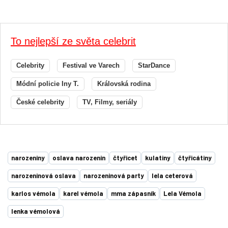
To nejlepší ze světa celebrit
Celebrity
Festival ve Varech
StarDance
Módní policie Iny T.
Královská rodina
České celebrity
TV, Filmy, seriály
narozeniny
oslava narozenin
čtyřicet
kulatiny
čtyřicátiny
narozeninová oslava
narozeninová party
lela ceterová
karlos vémola
karel vémola
mma zápasník
Lela Vémola
lenka vémolová