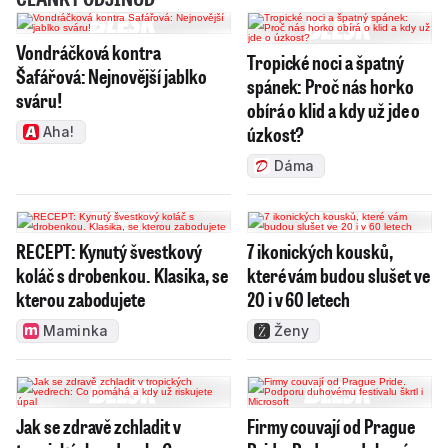
Vondráčková kontra
Tropické noci a špatný
Šafářová: Nejnovější jablko
spánek: Proč nás horko
sváru!
obírá o klid a kdy už jde o
úzkost?
Aha!
Dáma
RECEPT: Kynutý švestkový
7 ikonických kousků,
koláč s drobenkou. Klasika, se
které vám budou slušet ve
kterou zabodujete
20 i v 60 letech
Maminka
Ženy
Jak se zdravě zchladit v
Firmy couvají od Prague