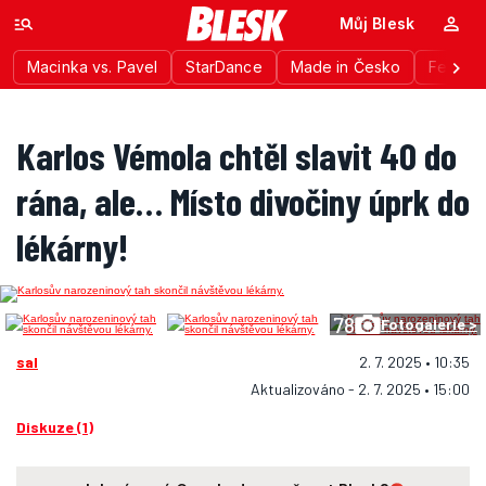
Můj Blesk
Macinka vs. Pavel
StarDance
Made in Česko
Festiva
Karlos Vémola chtěl slavit 40 do
rána, ale… Místo divočiny úprk do
lékárny!
78
Fotogalerie >
sal
2. 7. 2025 • 10:35
Aktualizováno - 2. 7. 2025 • 15:00
Diskuze (1)