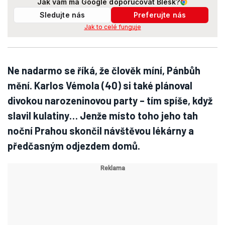
Jak vám má Google doporučovat Blesk?
Sledujte nás
Preferujte nás
Jak to celé funguje
Ne nadarmo se říká, že člověk míní, Pánbůh
mění. Karlos Vémola (40) si také plánoval
divokou narozeninovou party – tím spíše, když
slavil kulatiny… Jenže místo toho jeho tah
noční Prahou skončil návštěvou lékárny a
předčasným odjezdem domů.