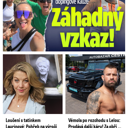
Loučení s tatínkem
Vémola po rozchodu s Lelou:
Laurinové: Pohřeb na výročí
Prodává další káru! Za obří ...