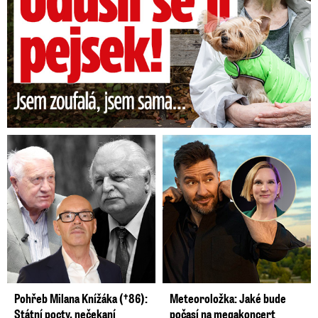
Pohřeb Milana Knížáka (†86):
Meteoroložka: Jaké bude
Státní pocty, nečekaní
počasí na megakoncert