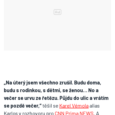
„Na úterý jsem všechno zrušil. Budu doma,
budu s rodinkou, s dětmi, se ženou… No a
večer se urvu ze řetězu. Půjdu do ulic a vrátím
se pozdě večer,“
těšil se
Karel Vémola
alias
Karlos v rozhovoru pro
CNN Prima NEWS
. A