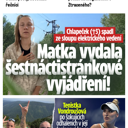
řečníci
Ztraceného?
Smrtelný pád chlapce: Matka vydala vyjádření na 16 stran
Vondroušová po šokujících odhaleních v kauze: Záhadný vzkaz!