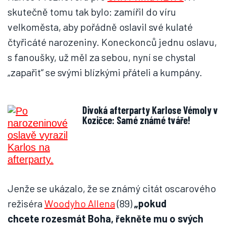
skutečně tomu tak bylo: zamířil do víru
velkoměsta, aby pořádně oslavil své kulaté
čtyřicáté narozeniny. Koneckonců jednu oslavu,
s fanoušky, už měl za sebou, nyní se chystal
„zapařit“ se svými blízkými přáteli a kumpány.
Divoká afterparty Karlose Vémoly v
Kozičce: Samé známé tváře!
Jenže se ukázalo, že se známý citát oscarového
režiséra
Woodyho Allena
(89)
„pokud
chcete rozesmát Boha, řekněte mu o svých