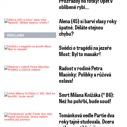
Prozradily ho fotky! Opět v
oblíbené rybí…
Alena (45) si barví vlasy roky
špatně. Děláte stejnou
chybu?
REKLAMA
Svědci o tragédii na jezeře
Most: Byl to masakr!
Radost v rodině Petra
Macinky: Polibky a růžová
oslava!
Smrt Milana Knížáka († 86):
Než ho pohřbí, bude soud!
Tománková vedle Partie dva
roky tajně studovala. Dcera