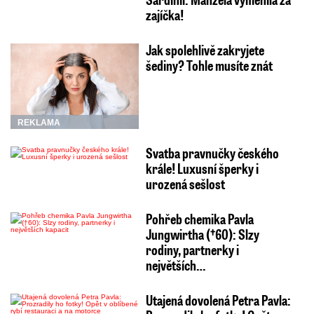
zajíčka!
Jak spolehlivě zakryjete
šediny? Tohle musíte znát
REKLAMA
Svatba pravnučky českého
krále! Luxusní šperky i
urozená sešlost
Pohřeb chemika Pavla
Jungwirtha (†60): Slzy
rodiny, partnerky i
největších…
Utajená dovolená Petra Pavla: