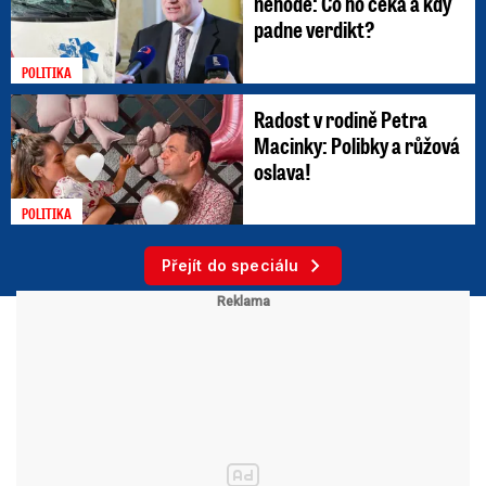
nehodě: Co ho čeká a kdy
padne verdikt?
POLITIKA
Radost v rodině Petra
Macinky: Polibky a růžová
oslava!
POLITIKA
Přejít do speciálu